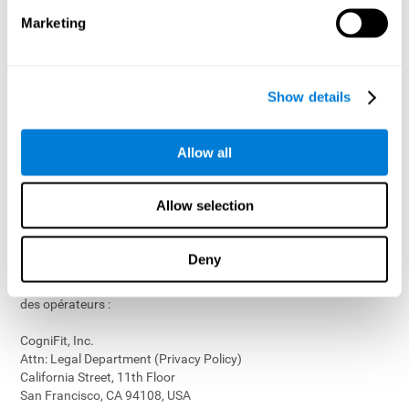
proposer aux enfants un accès aux fonctionnalités et activités
Marketing
sur nos Services
personnaliser le contenu et améliorer nos Services
mener des recherches et des analyses pour améliorer la
performance de nos Services
Show details
générer des rapports anonymes destinés à être utilisés par
CogniFit
Allow all
Si nous collectons (ou permettons à des tiers de collecter) de
telles données personnelles auprès d’enfants sur nos Services
pour d’autres finalités, nous avertirons les parents et obtiendrons
Allow selection
leur consentement avant un telle collecte.
Veuillez nous contacter à
privacy@cognifit.com
ou à l’adresse
Deny
postale ci-dessous pour toute question sur les politiques de
respect de la vie privée et les pratiques de collecte et d’utilisation
des opérateurs :
CogniFit, Inc.
Attn: Legal Department (Privacy Policy)
California Street, 11th Floor
San Francisco, CA 94108, USA