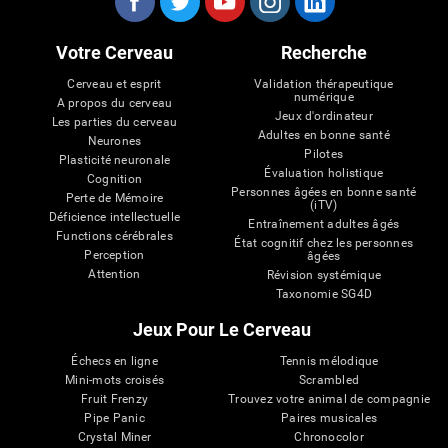
Votre Cerveau
Recherche
Cerveau et esprit
Validation thérapeutique
numérique
A propos du cerveau
Jeux d'ordinateur
Les parties du cerveau
Adultes en bonne santé
Neurones
Pilotes
Plasticité neuronale
Évaluation holistique
Cognition
Personnes âgées en bonne santé
Perte de Mémoire
(iTV)
Déficience intellectuelle
Entraînement adultes âgés
Functions cérébrales
État cognitif chez les personnes
Perception
âgées
Attention
Révision systémique
Taxonomie SG4D
Jeux Pour Le Cerveau
Échecs en ligne
Tennis mélodique
Mini-mots croisés
Scrambled
Fruit Frenzy
Trouvez votre animal de compagnie
Pipe Panic
Paires musicales
Crystal Miner
Chronocolor