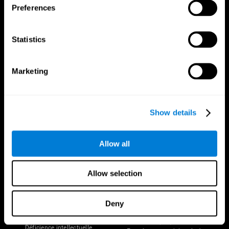
Preferences
Statistics
Marketing
Nous suivre
Show details
Votre Cerveau
Recherche
Allow all
Cerveau et esprit
Validation thérapeutique
numérique
A propos du cerveau
Allow selection
Jeux d'ordinateur
Les parties du cerveau
Adultes en bonne santé
Neurones
Pilotes
Plasticité neuronale
Deny
Évaluation holistique
Cognition
Personnes âgées en bonne santé
Perte de Mémoire
(iTV)
Déficience intellectuelle