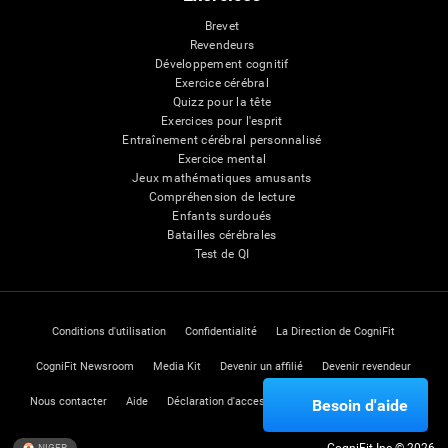
Brevet
Revendeurs
Développement cognitif
Exercice cérébral
Quizz pour la tête
Exercices pour l'esprit
Entraînement cérébral personnalisé
Exercice mental
Jeux mathématiques amusants
Compréhension de lecture
Enfants surdoués
Batailles cérébrales
Test de QI
Conditions d'utilisation
Confidentialité
La Direction de CogniFit
CogniFit Newsroom
Media Kit
Devenir un affilié
Devenir revendeur
Nous contacter
Aide
Déclaration d'accessibilité
Centre de Confiance
Besoin d'aide
NIGER