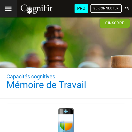
PRO
SE CONNECTER
FRA
S'INSCRIRE
Capacités cognitives
Mémoire de Travail