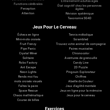
Entraînement adultes âgés
Functions cérébrales
État cognitif chez les personnes
Perception
âgées
Attention
Révision systémique
Taxonomie SG4D
Jeux Pour Le Cerveau
Échecs en ligne
Tennis mélodique
Mini-mots croisés
Scrambled
Fruit Frenzy
Trouvez votre animal de compagnie
Pipe Panic
Paires musicales
Crystal Miner
Chronocolor
Solitaire
Aventures de grenouille
Robo Factory
Candy Line
Ant Escape
2D Puzzle
Neon Lights
Pingouin Explorateur
Rends moi fou
Chiffres
mots croisés visuels
Abeille de Couleur
Faîtes la paire
Jeux d'agilité mentale
Space Rescue
Jeux en ligne pour la mémoire
Chaos mathématique
Jeux pour le cerveau
Course de billes
Exercices