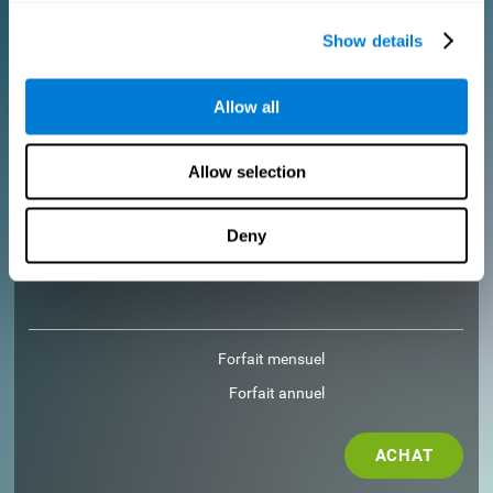
Show details
ACHAT
Allow all
POUR LES DOCTEURS
Ajoutez votre logo
Allow selection
Gérez votre équipe
Créer un entraînement personnalisé
Obtenez une réduction de 10% sur toutes les futures licences
Deny
d'évaluation et de formation!
2 licences GRATUITES pour vous aider à démarrer
Forfait mensuel
Forfait annuel
ACHAT