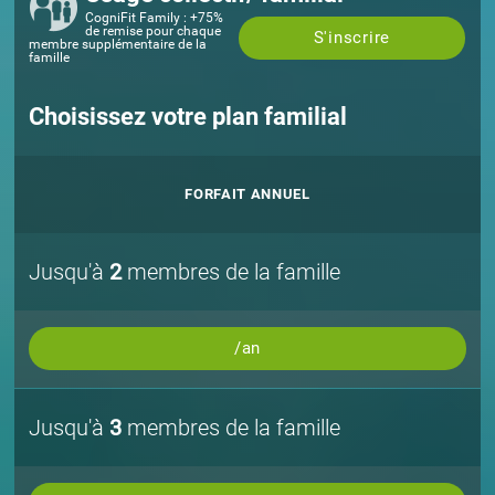
CogniFit Family : +75%
de remise pour chaque
S'inscrire
membre supplémentaire de la
famille
Choisissez votre plan familial
FORFAIT ANNUEL
Jusqu'à
2
membres de la famille
/an
Jusqu'à
3
membres de la famille