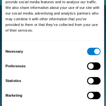
provide social media features and to analyse our traffic.
We also share information about your use of our site with
our social media, advertising and analytics partners who
may combine it with other information that you’ve
Subscription Pro Premium
provided to them or that they’ve collected from your use
of their services.
L'abonnement Premium pour les chercheurs et les
professionnels de la santé.
POUR LA RECHERCHE
Consent
Necessary
Selection
Ajoutez votre logo
Gérez votre équipe
Créer un entraînement personnalisé
Preferences
Document de consentement électronique (études)
Obtenez une réduction de 10% sur toutes les futures licences
d'évaluation et de formation!
Statistics
2 licences GRATUITES pour vous aider à démarrer
Marketing
Forfait mensuel
Forfait annuel