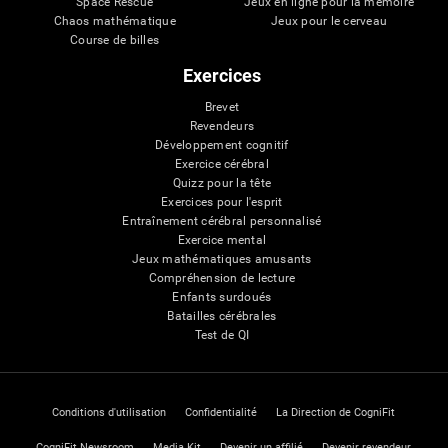
Space Rescue
Jeux en ligne pour la mémoire
Chaos mathématique
Jeux pour le cerveau
Course de billes
Exercices
Brevet
Revendeurs
Développement cognitif
Exercice cérébral
Quizz pour la tête
Exercices pour l'esprit
Entraînement cérébral personnalisé
Exercice mental
Jeux mathématiques amusants
Compréhension de lecture
Enfants surdoués
Batailles cérébrales
Test de QI
Conditions d'utilisation
Confidentialité
La Direction de CogniFit
CogniFit Newsroom
Media Kit
Devenir un affilié
Devenir revendeur