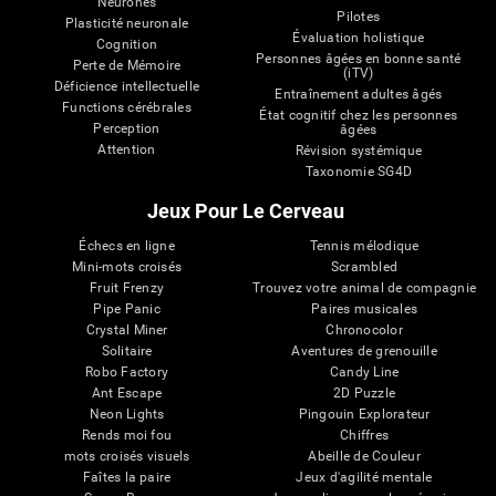
Neurones
Pilotes
Plasticité neuronale
Évaluation holistique
Cognition
Personnes âgées en bonne santé
Perte de Mémoire
(iTV)
Déficience intellectuelle
Entraînement adultes âgés
Functions cérébrales
État cognitif chez les personnes
Perception
âgées
Attention
Révision systémique
Taxonomie SG4D
Jeux Pour Le Cerveau
Échecs en ligne
Tennis mélodique
Mini-mots croisés
Scrambled
Fruit Frenzy
Trouvez votre animal de compagnie
Pipe Panic
Paires musicales
Crystal Miner
Chronocolor
Solitaire
Aventures de grenouille
Robo Factory
Candy Line
Ant Escape
2D Puzzle
Neon Lights
Pingouin Explorateur
Rends moi fou
Chiffres
mots croisés visuels
Abeille de Couleur
Faîtes la paire
Jeux d'agilité mentale