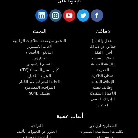
تابعونا على
دماغك
البحث
العقل والدماغ
التحقق من صحة العلاجات الرقمية
حقائق عن دماغك
ألعاب الكمبيوتر
أجزاء العقل
البالغون الأصحاء
الخلايا العصبية
طيارون
اللدونة العصبية
التقييم الشمولي
المعرفة
كبار السن الأصحاء (iTV)
فقدان الذاكرة
التدريب للكبار
الإعاقة الذهنية
الحالة المعرفية عند الكبار
وظائف ذهنية
المراجعة المستمرة
الأعمال التنفيذيّة
تصنيف SG4D
الإدراك الحسى
الانتباه
ألعاب عقلية
الشطرنج اون لاين
التزاحم
الكلمات المتقاطعة الصغيرة
العثور عن الحيوات الأليف
Fruit Frenzy
الأزواج الموسيقية