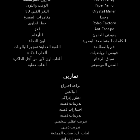
Pipe Panic
الوقت واللون
Crystal Miner
اللغز الفني 3D
وحيدا
مغامرات الضفدع
Robo Factory
خط الحلوى
Ant Escape
لغز
يقودني للجنون
الأرقام
الكلمات المتقاطعة البصرية
لون النحلة
قم بالمطابقة
اللعبة العقلية: تفجير البالونات
فوضى الرياضيات
ألعاب الذكاء
سباق الرخام
ألعاب اون لاين من آجل الذاكرة
التنس الموسيقي
ألعاب عقلية
تمارين
براءة اختراع
البائعين
تطور إدراكى
تدريبات ذهنية
اختبارات ذهنية
تدريبات ذهنية
تدريب عقلي شخصي
تدريب ذهنى
العاب الرياضيات الممتعة
فهم القراءة