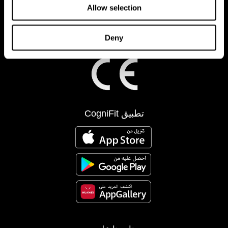
Allow selection
Deny
تطبيق CogniFit