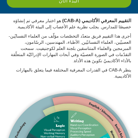
البدء الآن
التقييم المعرفي الأكاديمي (CAB-A)
هو اختبار معرفي تم إنشاؤه
خصيصًا للمدارس. يجلب نظرية علم الأعصاب إلى البيئة الأكاديمية.
أجرى هذا التقييم فريق متعدّد التخصّصات مؤلّف من العلماء النفسايّين-
العصبيّين، العلماء النفسانيّين, الأطباء، المهندسين، الرسّامون،
المبرمجين والعلماء المتناسقين بلجنة العلم لكوجنيفيت. سمحت
التقدّمات في الصورة العصبيّة وفي أبحاث المهارات الإدراكيّة المتعلّقة
بالأداء الأكاديميّ نكوينَ هذه الأداة.
ينظر CAB-A في القدرات المعرفية المختلفة فيما يتعلق بالمهارات
الأكاديمية.