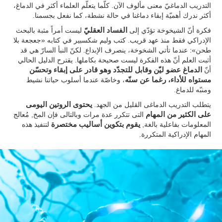
التدريب الدماغيّ معنى مألوف الآن. كلّما يتعلّم العلماء أكثر في الدماغ،
أكثر ندرك أهميّة إبقاء دماغنا في حالة نشطة، كما نفعل بجسمنا.
فكرة أنّ الشيخوخة تؤدّي إلى
الفساد العقليّ
ليست أمراً مثبة بالبحث
الإدراكي فقط منذ عهد قريب. كتب وليم شكسبير في كتابه «جعجعة بلا
طحن»: عندما تأتي الشخوخة، ينصرف الإبداع. لكنّ النبأ السارّ هي قد
أثبت العلم أنّ هذه الفكرة ليست صحيحة بكاملها. يقترح الدليل الحالي
أنّ
الدماغ عضو ليّن وقابل للتجدّد وهو قادر على إبقاء وتحسّن
مستواه للأداء، رغما عن سنّه
، وخاصّة عندما أسلوب حياتنا نشيط
ومنبّه للدماغ.
يتطلب التدريب الدماغى القليل من الجهد.
يحتوى الروتين اليومى
على الكثير من المهام
التى تتكرر عدة مرات وبالتالى فإن المخ, مُعالج
المعلومات بفاعلية بالغة,
يقوم بتكوين أساليب مختصرة
لتنفيذ هذه
المهام الإدراكية المتكررة.