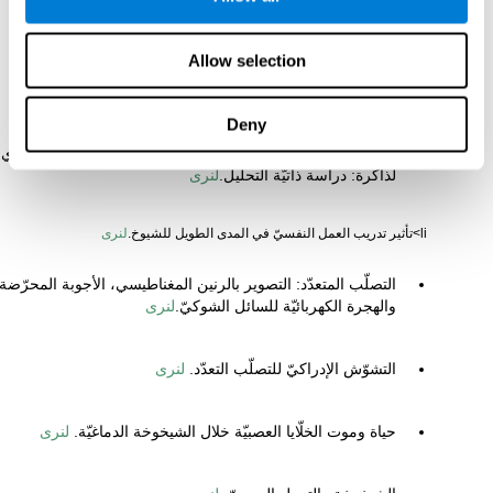
السنّ والطلب البصريّ: إتّساع مجال العين المفيد.
لنرى
Allow selection
تدريب الأشخاص الكبيرين بعناصر المهارة للتوجّه المكانيّ
والاستدلال الاستقرائيّ.
لنرى
Deny
تحسّن أداء الذاكرة للأشخاص الكبيرية من خلال التدريب المقوّي
لذاكرة: دراسة ذاتيّة التحليل.
لنرى
li>تأثير تدريب العمل النفسيّ في المدى الطويل للشيوخ.
لنرى
التصلّب المتعدّد: التصوير بالرنين المغناطيسي، الأجوبة المحرّضة
والهجرة الكهربائيّة للسائل الشوكيّ.
لنرى
التشوّش الإدراكيّ للتصلّب التعدّد.
لنرى
حياة وموت الخلّايا العصبيّة خلال الشيخوخة الدماغيّة.
لنرى