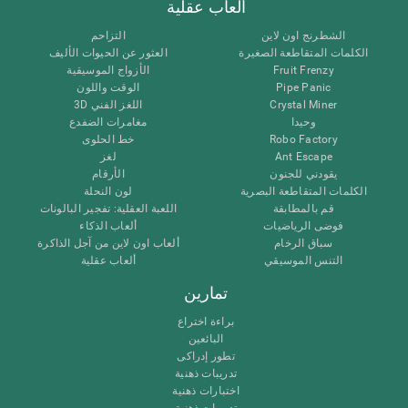
ألعاب عقلية
الشطرنج اون لاين
التزاحم
الكلمات المتقاطعة الصغيرة
العثور عن الحيوات الأليف
Fruit Frenzy
الأزواج الموسيقية
Pipe Panic
الوقت واللون
Crystal Miner
اللغز الفني 3D
وحيدا
مغامرات الضفدع
Robo Factory
خط الحلوى
Ant Escape
لغز
يقودني للجنون
الأرقام
الكلمات المتقاطعة البصرية
لون النحلة
قم بالمطابقة
اللعبة العقلية: تفجير البالونات
فوضى الرياضيات
ألعاب الذكاء
سباق الرخام
ألعاب اون لاين من آجل الذاكرة
التنس الموسيقي
ألعاب عقلية
تمارين
براءة اختراع
البائعين
تطور إدراكى
تدريبات ذهنية
اختبارات ذهنية
تدريبات ذهنية