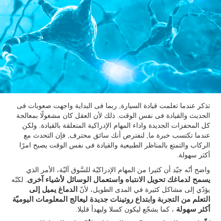
تذكر عندما تعلمت قيادة السيارة, ربما فى البداية واجهت صعوبات فى
الحديث والقيادة فى نفس الوقت. ذلك لأن العقل كان مشغولًا بمعالجة
كل المحفزات الجديدة واداء المهام الإدراكية المتعلقة بالقيادة. ولكن
عندما تكتسب خبرة ما, لنفترض أنك سائق محترف, فإن التحدث مع
الركاب والتمتع بالمناظر الطبيعية والقيادة فى نفس الوقت يصبح امرًا
أكثر سهولة.
واضح أنّه جيّد أن كثيرا من المهام الإدراكيّة للسَّوق آليّة، الأمر الذي
يسمح لدماغك تحويل الانتباه واستعمال الوسائل لأشياء آخرى
. لكنّه
يؤدّي إلى مشاكل كثيرة في المدى الطويل، لأنّ
الدماغ يميل إلى
التعلم من التجربة وابتداع روتينات جديدة ليعالج المعلومات اليوميّة
أكثر سهولة
، كما يشجّع ليكون كسلا وليهدأ قليلا.