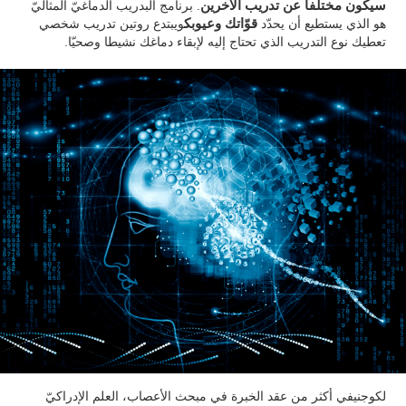
سيكون مختلفا عن تدريب الآخرين
. برنامج البدريب الدماغيّ المثاليّ
هو الذي يستطيع أن يحدّد
قوّاتك وعيوبك
ويبتدع روتين تدريب شخصي
تعطيك نوع التدريب الذي تحتاج إليه لإبقاء دماغك نشيطا وصحيّا.
لكوجنيفي أكثر من عقد الخبرة في مبحث الأعصاب، العلم الإدراكيّ