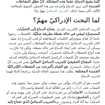
كلّما يشيخ الدماغ، تشتدّ هذه المشكلة، لأنّ تطوّر النشاطات
الجديدة
التي تروز الدماغ وتُخرجه من هذا الخمول الحيويّ للمعالجة
الآليّة، أكثر صعبا. لذلك،
التدريب الدماغيّ
مهمّ جدّا.
لما البحث الإدراكيّ مهمّ؟
الدريب الدماغيّ كالتدريب البدنيّ.
يحتاج الدماغ إلى التحدّيات
المستمرّة ليبقي في حالة نشطة بطريقة صحّيّة
، كالعضلات. زعموا
عامةً أنّ قيام بسودوكو، الكلمات المتقاطعة أو لعب البريدج إنه مفيد
كاف للتدريب الدماغيّ. إنه واضح أنّ هذه النشاطات أحسن من عدمه،
ويمكن أن تساعد على إبقاء الدماغ في حالة نشطة، ولكن إذا تكرّرت
هذه أنواع النشطات الدماغيّة باستمرار، أصبحت روتينيّة ولن تدرّب
بطريقة صحيحة كلّ الصفات الرائسيّ للصحّة الدماغيّ واللياقة البدنيّة
عامةً.
المفتاح الحقيقيّ للتدريب الدماغيّ المثاليّ
،يعني لتدريب كلّ
أجزاء دماغك باستمرار،
هو القيام بأكبرعدد من النشطات اللإدراكيّة
الجديدة المختلفة
. يطلب هذا مستوى الحالة البدنيّة برنامجا كاملا فهيما
لتدريب الدماغ.
السبب هو أن الإدراك مؤلّف من صفات شتّى تعمل معا. يحتوى هذه
الصفات على
الذاكرة
(كم من فعّاليّة لديك للحفظ واسترجاع
المعلومات)،
الانتباه
(كم من قدرة لديك على التركز على مهمة وحيد أو
أكثر)، و
التناسق
(نجاحك في تعبير المعلومات البصريّة إلى الحركة
البدنيّة). بما أنّنا أفراد وحيدون، نوع
التدريب الدماغيّ الذي تحتاج إليه