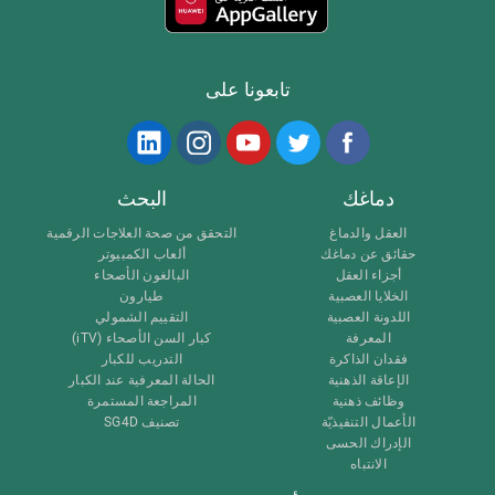
تابعونا على
دماغك
البحث
العقل والدماغ
التحقق من صحة العلاجات الرقمية
حقائق عن دماغك
ألعاب الكمبيوتر
أجزاء العقل
البالغون الأصحاء
الخلايا العصبية
طيارون
اللدونة العصبية
التقييم الشمولي
المعرفة
كبار السن الأصحاء (iTV)
فقدان الذاكرة
التدريب للكبار
الإعاقة الذهنية
الحالة المعرفية عند الكبار
وظائف ذهنية
المراجعة المستمرة
الأعمال التنفيذيّة
تصنيف SG4D
الإدراك الحسى
الانتباه