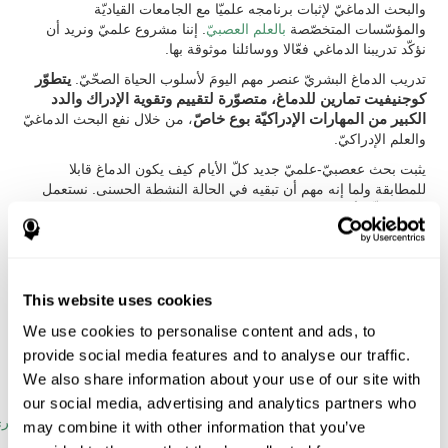
والبحث الدماغيّ لإثبات برنامجه علميّا مع الجامعات القياديّة
والمؤسّسات المتخصّصة
بالعلم العصبيّ
. إننا مشروع علميّ ونريد أن
نؤكّد تدريبنا الدماغي فعّالا ووسائلنا موثوقة بها.
تدريب الدماغ البشريّ عنصر مهم اليومَ لأسلوب الحياة الصحّيّ.
يتطوّر
كوجنيفيت تمارين للدماغ، متصوّرة لتقييم وتقوية الإدراك والدد
الكبير من المهارات الإدراكيّة بوع خاصّ
، من خلال نفع البحث الدماغيّ
والعلم الإدراكيّ.
يثبت بحث ععصبيّ-علميّ جديد كلّ الأيام كيف يكون الدماغ قابلا
للمطابقة ولما إنه مهم أن تبقيه في الحالة النشطة الحسنى. نستعمل
دماغنا كلّ الأيام. إنّه
عضو يحتاج إلى التدريب كعضلة لإبقاء ما يسمّى
اللدونة الدماغيّة
.
يظهر العلم الإدراكي كيف يُستعمل
التدريب الإدراكيّ لتحسّن أعمالنا
الدماغيّة
وكيف يُفيد هذا الأمر الصحّة الدماغيّة،
الإدراك
والرفاهة العامّة.
This website uses cookies
الدراسات الأبحاث العلميّة
We use cookies to personalise content and ads, to
provide social media features and to analyse our traffic.
ستجد الدراسات العلميّة المختلفة الأبحاث في الدماغ ومهمّة تدريبه
الإدراكيّ التالية.
We also share information about your use of our site with
our social media, advertising and analytics partners who
الإدراك والشيخوخة: التعلّم الشفهيّ، الذاكرة وحلّ المشاكل.
لنر
may combine it with other information that you’ve