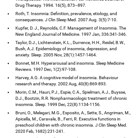
Drug Therapy. 1994. 16(5), 873–897.
Roth, T. Insomnia: Definition, prevalence, etiology, and
consequences. J Clin Sleep Med. 2007 Aug. 3(5):7-10.
Kupfer, D. J., Reynolds, C.F. Management of Insomnia. The
New England Journal of Medicine. 1997 Jan, 336:341-346.
Taylor, D.J., Lichtenstein, K.L., Durrence, H.H., Reidel, B.W.,
Bush, A.J. Epidemiology of insomnia, depression, and
anxiety. Sleep. 2005 Nov, 28(1):1457-1464.
Bonnet, M.H. Hyperarousal and insomnia. Sleep Medicine
Reviews. 1997 Dec, 1(2):97-108.
Harvey, A.G. A cognitive model of insomnia. Behaviour
research and therapy. 2002 Aug, 40(8):869-893.
Morin, C.M., Hauri, P.J., Espie, C.A., Spielman, A.J., Buysse,
D.J., Bootzin, R.R. Nonpharmacologic treatment of chronic
insomnia. Sleep. 1999 Dec, 22(8):1134-1156.
Bruni, O., Melegari, M.G., Esposito, A., Sette, S., Angriman, M.,
Apicella, M., Caravale, B., Ferri, R. Executive functions in
preschool children with chronic insomnia. J Clin Sleep Med.
2020 Feb, 1682):231-241.