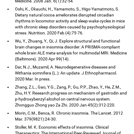
Medicine. 2008 Jan. 6(1):32-54.
Oshi, K., Okauchi, H., Yamamoto, S., Higo-Yamatmoto, S.
Dietary natural cocoa ameliorates disrupted circadian
rhythms in locomotor activity and sleep-wake cycles in mice
with chronic sleep disorders caused by psychophysiological
stress. Nutrition. 2020 Feb (4):75-76.
Wu, Y., Zhuang, Y., Qi, J. Explore structural and functional
brain changes in insomnia disorder: A PRISMA-compliant
whole brain ALE meta-analysis for multimodal MRI. Medicine
(Baltimore). 2020 Apr 99(14).
Dar, N.J., Muzamil, A. Neurodegenerative diseases and
Withania somnifera (L.): An update. J Ethnopharmacol.
2020 Mar. In press.
Zhang, Z.L., Gao, Y.G., Zang, P., Gu, P.P., Zhao, Y., He, Z.M.,
Zhu, H.Y. Research progress on mechanism of gastrodin and
p-hydroxybenzyl alcohol on central nervous system.
Zhongguo Zhong yao Za Zhi. 2020 Jan 45(2):312-220.
Morin, C.M., Benca, R. Chronic insomnia. The Lancet. 2012
Mar. 379(9821):24-30.
Stoller, M. K. Economic effects of insomnia. Clinical
Therapeutics: The International Peer-Reviewed Journal of