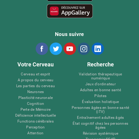
Nous suivre
Votre Cerveau
Recherche
Cerveau et esprit
Validation thérapeutique
numérique
A propos du cerveau
Jeux d'ordinateur
Les parties du cerveau
Adultes en bonne santé
Neurones
Pilotes
Plasticité neuronale
Évaluation holistique
Cognition
Personnes âgées en bonne santé
Perte de Mémoire
(iTV)
Déficience intellectuelle
Entraînement adultes âgés
Functions cérébrales
État cognitif chez les personnes
Perception
âgées
Attention
Révision systémique