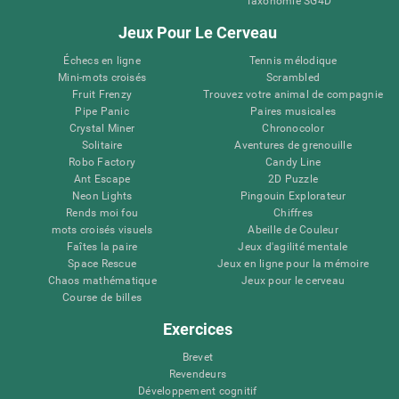
Taxonomie SG4D
Jeux Pour Le Cerveau
Échecs en ligne
Tennis mélodique
Mini-mots croisés
Scrambled
Fruit Frenzy
Trouvez votre animal de compagnie
Pipe Panic
Paires musicales
Crystal Miner
Chronocolor
Solitaire
Aventures de grenouille
Robo Factory
Candy Line
Ant Escape
2D Puzzle
Neon Lights
Pingouin Explorateur
Rends moi fou
Chiffres
mots croisés visuels
Abeille de Couleur
Faîtes la paire
Jeux d'agilité mentale
Space Rescue
Jeux en ligne pour la mémoire
Chaos mathématique
Jeux pour le cerveau
Course de billes
Exercices
Brevet
Revendeurs
Développement cognitif