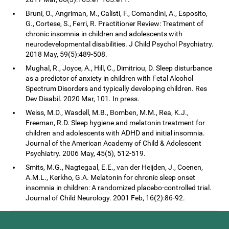
Bruni, O., Angriman, M., Calisti, F., Comandini, A., Esposito,
G., Cortese, S., Ferri, R. Practitioner Review: Treatment of
chronic insomnia in children and adolescents with
neurodevelopmental disabilities. J Child Psychol Psychiatry.
2018 May, 59(5):489-508.
Mughal, R., Joyce, A., Hill, C., Dimitriou, D. Sleep disturbance
as a predictor of anxiety in children with Fetal Alcohol
Spectrum Disorders and typically developing children. Res
Dev Disabil. 2020 Mar, 101. In press.
Weiss, M.D., Wasdell, M.B., Bomben, M.M., Rea, K.J.,
Freeman, R.D. Sleep hygiene and melatonin treatment for
children and adolescents with ADHD and initial insomnia.
Journal of the American Academy of Child & Adolescent
Psychiatry. 2006 May, 45(5), 512-519.
Smits, M.G., Nagtegaal, E.E., van der Heijden, J., Coenen,
A.M.L., Kerkho, G.A. Melatonin for chronic sleep onset
insomnia in children: A randomized placebo-controlled trial.
Journal of Child Neurology. 2001 Feb, 16(2):86-92.