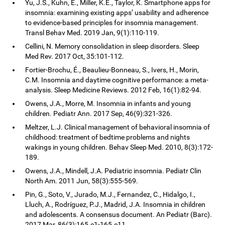
Yu, J.S., Kuhn, E., Miller, K.E., Taylor, K. Smartphone apps for
insomnia: examining existing apps’ usability and adherence
to evidence-based principles for insomnia management.
Transl Behav Med. 2019 Jan, 9(1):110-119.
Cellini, N. Memory consolidation in sleep disorders. Sleep
Med Rev. 2017 Oct, 35:101-112.
Fortier-Brochu, É., Beaulieu-Bonneau, S., Ivers, H., Morin,
C.M. Insomnia and daytime cognitive performance: a meta-
analysis. Sleep Medicine Reviews. 2012 Feb, 16(1):82-94.
Owens, J.A., Morre, M. Insomnia in infants and young
children. Pediatr Ann. 2017 Sep, 46(9):321-326.
Meltzer, L.J. Clinical management of behavioral insomnia of
childhood: treatment of bedtime problems and nights
wakings in young children. Behav Sleep Med. 2010, 8(3):172-
189.
Owens, J.A., Mindell, J.A. Pediatric insomnia. Pediatr Clin
North Am. 2011 Jun, 58(3):555-569.
Pin, G., Soto, V., Jurado, M.J., Fernandez, C., Hidalgo, I.,
Lluch, A., Rodríguez, P.J., Madrid, J.A. Insomnia in children
and adolescents. A consensus document. An Pediatr (Barc).
2017 Mar, 86(3):165.e1-165.e11.