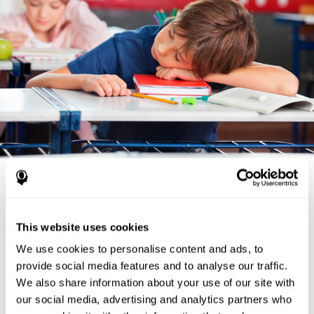
Terreur nocturne et insomnie
infantile
This website uses cookies
We use cookies to personalise content and ads, to
Beaucoup d'enfants souffrent de terreur nocturne
. Dans ce
cas, ils s'assoient dans leur lit brusquement et commencent à
provide social media features and to analyse our traffic.
pleurer et à crier. Ils peuvent également présenter des signes de
We also share information about your use of our site with
panique et d'anxiété
. Contrairement aux cauchemars, les
our social media, advertising and analytics partners who
enfants souffrant de terreur nocturne ne se réveillent pas avec