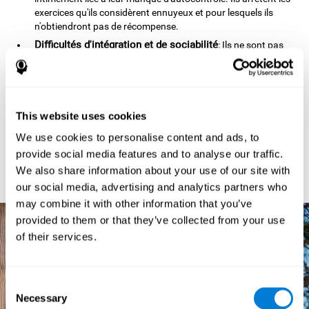
exercices qu'ils considèrent ennuyeux et pour lesquels ils
n'obtiendront pas de récompense.
Difficultés d'intégration et de sociabilité
: Ils ne sont pas
empathiques et ont du mal à interpréter les expressions
faciales (sourire, visage énervé, etc.). Ils sont souvent
impertinents, ce qui expliauent que les autres enfants se
lassent de leur comportement.
This website uses cookies
Très mauvais perdants aux jeux et sports
: Ils s'énervent et
se disputent facilement car leur cerveau est incapable
We use cookies to personalise content and ads, to
d'analyser la situation et d'anticiper les conséquences.
provide social media features and to analyse our traffic.
Ils peuvent se mettre en danger
: Ils ne sont pas conscients
We also share information about your use of our site with
de la menace et de la dangerosité de leurs actes.
our social media, advertising and analytics partners who
may combine it with other information that you’ve
provided to them or that they’ve collected from your use
of their services.
Consent
Necessary
Selection