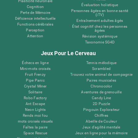
Plasticité neuronale
Évaluation holistique
Cognition
Personnes âgées en bonne santé
Perte de Mémoire
(iTV)
Déficience intellectuelle
Entraînement adultes âgés
Functions cérébrales
État cognitif chez les personnes
Perception
âgées
Attention
Révision systémique
Taxonomie SG4D
Jeux Pour Le Cerveau
Échecs en ligne
Tennis mélodique
Mini-mots croisés
Scrambled
Fruit Frenzy
Trouvez votre animal de compagnie
Pipe Panic
Paires musicales
Crystal Miner
Chronocolor
Solitaire
Aventures de grenouille
Robo Factory
Candy Line
Ant Escape
2D Puzzle
Neon Lights
Pingouin Explorateur
Rends moi fou
Chiffres
mots croisés visuels
Abeille de Couleur
Faîtes la paire
Jeux d'agilité mentale
Space Rescue
Jeux en ligne pour la mémoire