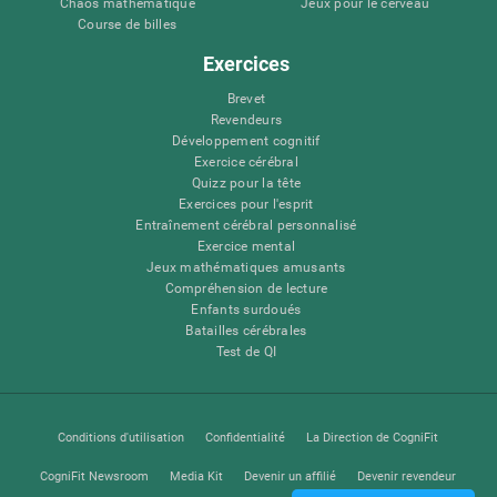
Chaos mathématique
Jeux pour le cerveau
Course de billes
Exercices
Brevet
Revendeurs
Développement cognitif
Exercice cérébral
Quizz pour la tête
Exercices pour l'esprit
Entraînement cérébral personnalisé
Exercice mental
Jeux mathématiques amusants
Compréhension de lecture
Enfants surdoués
Batailles cérébrales
Test de QI
Conditions d'utilisation
Confidentialité
La Direction de CogniFit
CogniFit Newsroom
Media Kit
Devenir un affilié
Devenir revendeur