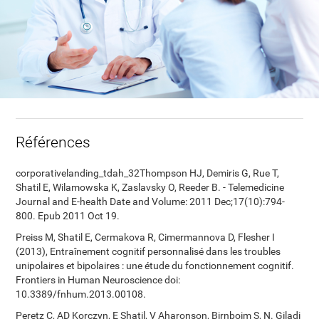
Références
corporativelanding_tdah_32Thompson HJ, Demiris G, Rue T,
Shatil E, Wilamowska K, Zaslavsky O, Reeder B. - Telemedicine
Journal and E-health Date and Volume: 2011 Dec;17(10):794-
800. Epub 2011 Oct 19.
Preiss M, Shatil E, Cermakova R, Cimermannova D, Flesher I
(2013), Entraînement cognitif personnalisé dans les troubles
unipolaires et bipolaires : une étude du fonctionnement cognitif.
Frontiers in Human Neuroscience doi:
10.3389/fnhum.2013.00108.
Peretz C, AD Korczyn, E Shatil, V Aharonson, Birnboim S, N. Giladi