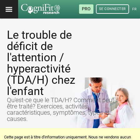
PRO
SE CONNECTER
FRA
Le trouble de
déficit de
l'attention /
hyperactivité
(TDA/H) chez
l'enfant
Qu'est-ce que le TDA/H? Comment peut-il
être traité? Exercices, activités,
caractéristiques, symptômes, types et
causes.
Cette page est à titre d'information uniquement. Nous ne vendons aucun