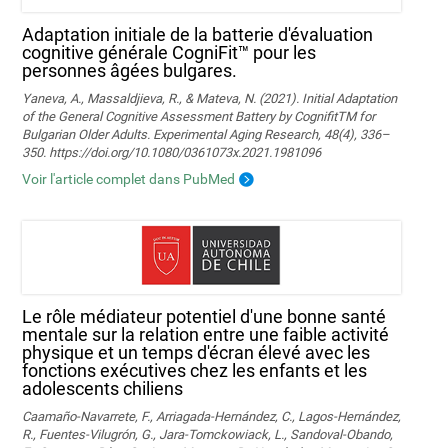
Adaptation initiale de la batterie d'évaluation
cognitive générale CogniFit™ pour les
personnes âgées bulgares.
Yaneva, A., Massaldjieva, R., & Mateva, N. (2021). Initial Adaptation
of the General Cognitive Assessment Battery by CognifitTM for
Bulgarian Older Adults. Experimental Aging Research, 48(4), 336–
350. https://doi.org/10.1080/0361073x.2021.1981096
Voir l'article complet dans PubMed
Le rôle médiateur potentiel d'une bonne santé
mentale sur la relation entre une faible activité
physique et un temps d'écran élevé avec les
fonctions exécutives chez les enfants et les
adolescents chiliens
Caamaño-Navarrete, F., Arriagada-Hernández, C., Lagos-Hernández,
R., Fuentes-Vilugrón, G., Jara-Tomckowiack, L., Sandoval-Obando,