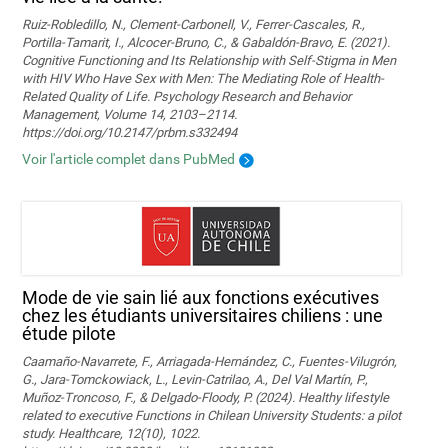
Ruiz-Robledillo, N., Clement-Carbonell, V., Ferrer-Cascales, R.,
Portilla-Tamarit, I., Alcocer-Bruno, C., & Gabaldón-Bravo, E. (2021).
Cognitive Functioning and Its Relationship with Self-Stigma in Men
with HIV Who Have Sex with Men: The Mediating Role of Health-
Related Quality of Life. Psychology Research and Behavior
Management, Volume 14, 2103–2114.
https://doi.org/10.2147/prbm.s332494
Voir l'article complet dans PubMed
Mode de vie sain lié aux fonctions exécutives
chez les étudiants universitaires chiliens : une
étude pilote
Caamaño-Navarrete, F., Arriagada-Hernández, C., Fuentes-Vilugrón,
G., Jara-Tomckowiack, L., Levin-Catrilao, A., Del Val Martín, P.,
Muñoz-Troncoso, F., & Delgado-Floody, P. (2024). Healthy lifestyle
related to executive Functions in Chilean University Students: a pilot
study. Healthcare, 12(10), 1022.