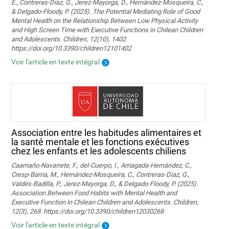
E., Contreras-Díaz, G., Jerez-Mayorga, D., Hernández-Mosqueira, C.,
& Delgado-Floody, P. (2025). The Potential Mediating Role of Good
Mental Health on the Relationship Between Low Physical Activity
and High Screen Time with Executive Functions in Chilean Children
and Adolescents. Children, 12(10), 1402.
https://doi.org/10.3390/children12101402
Voir l'article en texte intégral
Association entre les habitudes alimentaires et
la santé mentale et les fonctions exécutives
chez les enfants et les adolescents chiliens
Caamaño-Navarrete, F., del-Cuerpo, I., Arriagada-Hernández, C.,
Cresp-Barria, M., Hernández-Mosqueira, C., Contreras-Díaz, G.,
Valdés-Badilla, P., Jerez-Mayorga, D., & Delgado-Floody, P. (2025).
Association Between Food Habits with Mental Health and
Executive Function in Chilean Children and Adolescents. Children,
12(3), 268. https://doi.org/10.3390/children12030268
Voir l'article en texte intégral