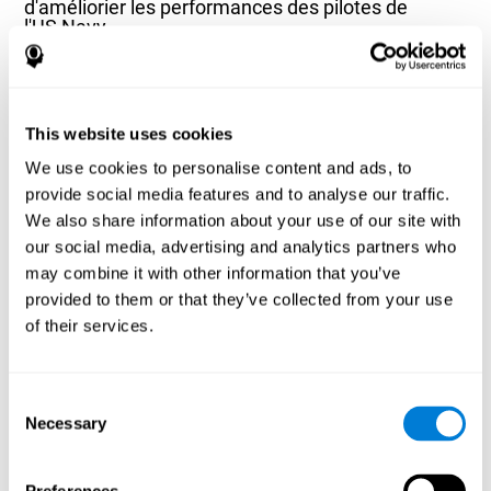
d'améliorier les performances des pilotes de
l'US Navy
Joseph F.Chandler, Richard D. Arnold, Jeffrey B. Phillips, Ashley E.
Turnmire - Predicting individual differences in response to sleep
loss: application of current techniques - Aviation, Space, and
Environmental Medicine - Septembre 2013; 84(9):927-37
This website uses cookies
Article complet disponible via PubMed
We use cookies to personalise content and ads, to
provide social media features and to analyse our traffic.
We also share information about your use of our site with
our social media, advertising and analytics partners who
may combine it with other information that you’ve
provided to them or that they’ve collected from your use
L'influence des habitudes saines sur les
of their services.
fonctions cognitives dans un groupe de patients
hémodialysés
Olczyk, P., Jerzak, P., Letachowicz, K., Gołębiowski, T., Krajewska,
Consent
M., & Kusztal, M. (2023). The Influence of Healthy Habits on
Necessary
Selection
Cognitive Functions in a Group of Hemodialysis Patients. Journal
Of Clinical Medicine, 12(5), 2042.
https://doi.org/10.3390/jcm12052042