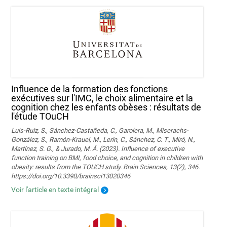
Influence de la formation des fonctions
exécutives sur l'IMC, le choix alimentaire et la
cognition chez les enfants obèses : résultats de
l'étude TOuCH
Luis-Ruiz, S., Sánchez-Castañeda, C., Garolera, M., Miserachs-
González, S., Ramón-Krauel, M., Lerín, C., Sánchez, C. T., Miró, N.,
Martí­nez, S. G., & Jurado, M. Á. (2023). Influence of executive
function training on BMI, food choice, and cognition in children with
obesity: results from the TOUCH study. Brain Sciences, 13(2), 346.
https://doi.org/10.3390/brainsci13020346
Voir l'article en texte intégral