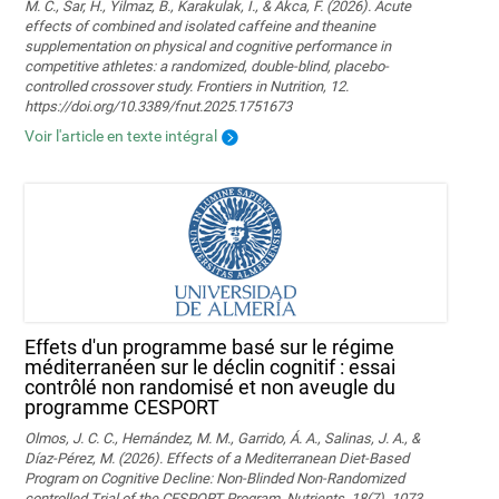
M. C., Sar, H., Yilmaz, B., Karakulak, I., & Akca, F. (2026). Acute
effects of combined and isolated caffeine and theanine
supplementation on physical and cognitive performance in
competitive athletes: a randomized, double-blind, placebo-
controlled crossover study. Frontiers in Nutrition, 12.
https://doi.org/10.3389/fnut.2025.1751673
Voir l'article en texte intégral
Effets d'un programme basé sur le régime
méditerranéen sur le déclin cognitif : essai
contrôlé non randomisé et non aveugle du
programme CESPORT
Olmos, J. C. C., Hernández, M. M., Garrido, Á. A., Salinas, J. A., &
Díaz-Pérez, M. (2026). Effects of a Mediterranean Diet-Based
Program on Cognitive Decline: Non-Blinded Non-Randomized
controlled Trial of the CESPORT Program. Nutrients, 18(7), 1073.