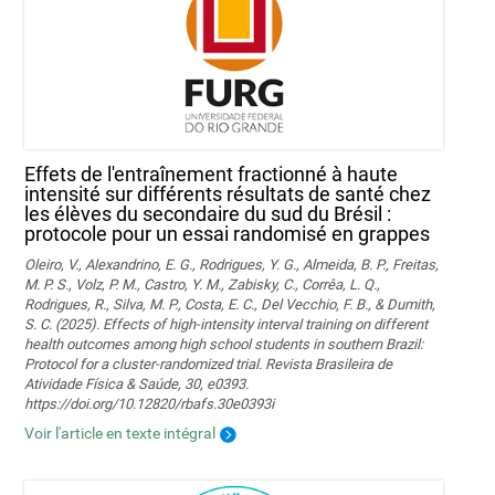
Effets de l'entraînement fractionné à haute
intensité sur différents résultats de santé chez
les élèves du secondaire du sud du Brésil :
protocole pour un essai randomisé en grappes
Oleiro, V., Alexandrino, E. G., Rodrigues, Y. G., Almeida, B. P., Freitas,
M. P. S., Volz, P. M., Castro, Y. M., Zabisky, C., Corrêa, L. Q.,
Rodrigues, R., Silva, M. P., Costa, E. C., Del Vecchio, F. B., & Dumith,
S. C. (2025). Effects of high-intensity interval training on different
health outcomes among high school students in southern Brazil:
Protocol for a cluster-randomized trial. Revista Brasileira de
Atividade Física & Saúde, 30, e0393.
https://doi.org/10.12820/rbafs.30e0393i
Voir l'article en texte intégral