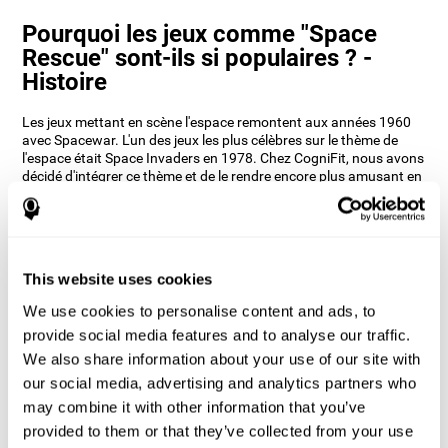
Pourquoi les jeux comme "Space
Rescue" sont-ils si populaires ? -
Histoire
Les jeux mettant en scène l'espace remontent aux années 1960
avec Spacewar. L'un des jeux les plus célèbres sur le thème de
l'espace était Space Invaders en 1978. Chez CogniFit, nous avons
décidé d'intégrer ce thème et de le rendre encore plus amusant en
y ajoutant la mémoire contextuelle. Les neuropsychologues de
CogniFit ont fait des recherches approfondies sur tous les jeux et
ont voulu intégrer diverses compétences à entraîner pendant que
se réalise le sauvetage des astronautes
Comment le jeu d'esprit "Space
This website uses cookies
Rescue" améliore-t-il mes capacités
We use cookies to personalise content and ads, to
cognitives ?
provide social media features and to analyse our traffic.
We also share information about your use of our site with
L'utilisation de jeux comme Space Rescue de CogniFit stimule un
our social media, advertising and analytics partners who
modèle d'activation neuronale spécifique. Une stimulation
constante de nos compétences cognitives peut contribuer à la
may combine it with other information that you’ve
création de nouvelles synapses, et aider les circuits neuronaux à
provided to them or that they’ve collected from your use
se réorganiser et à améliorer les fonctions cognitives. Le jeu