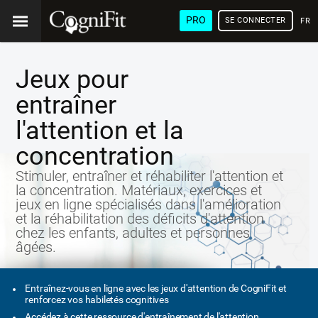
PRO
SE CONNECTER
FRA
Jeux pour
entraîner
l'attention et la
concentration
Stimuler, entraîner et réhabiliter l'attention et
la concentration. Matériaux, exercices et
jeux en ligne spécialisés dans l'amélioration
et la réhabilitation des déficits d'attention
chez les enfants, adultes et personnes
âgées.
Entraînez-vous en ligne avec les jeux d'attention de CogniFit et
renforcez vos habiletés cognitives
Accédez à cette ressource d'entraînement de l'attention