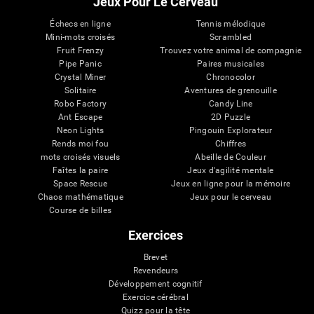
Jeux Pour Le Cerveau
Échecs en ligne
Tennis mélodique
Mini-mots croisés
Scrambled
Fruit Frenzy
Trouvez votre animal de compagnie
Pipe Panic
Paires musicales
Crystal Miner
Chronocolor
Solitaire
Aventures de grenouille
Robo Factory
Candy Line
Ant Escape
2D Puzzle
Neon Lights
Pingouin Explorateur
Rends moi fou
Chiffres
mots croisés visuels
Abeille de Couleur
Faîtes la paire
Jeux d'agilité mentale
Space Rescue
Jeux en ligne pour la mémoire
Chaos mathématique
Jeux pour le cerveau
Course de billes
Exercices
Brevet
Revendeurs
Développement cognitif
Exercice cérébral
Quizz pour la tête