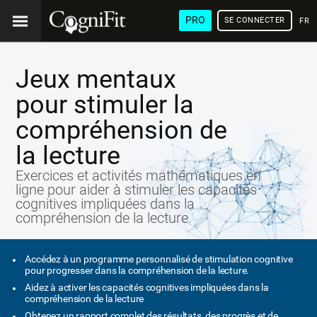
PRO
SE CONNECTER
FRA
Jeux mentaux
pour stimuler la
compréhension de
la lecture
Exercices et activités mathématiques en
ligne pour aider à stimuler les capacités
cognitives impliquées dans la
compréhension de la lecture.
Accédez à un programme personnalisé de stimulation cognitive
pour progresser dans la compréhension de la lecture.
Aidez à activer les capacités cognitives impliquées dans la
compréhension de la lecture
Obtenez un rapport complet des résultats, des progrès et de