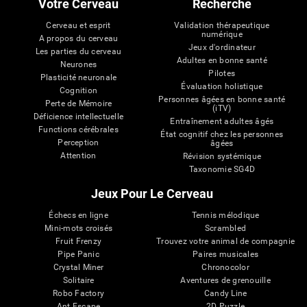
Votre Cerveau
Recherche
Cerveau et esprit
Validation thérapeutique
numérique
A propos du cerveau
Jeux d'ordinateur
Les parties du cerveau
Adultes en bonne santé
Neurones
Pilotes
Plasticité neuronale
Évaluation holistique
Cognition
Personnes âgées en bonne santé
Perte de Mémoire
(iTV)
Déficience intellectuelle
Entraînement adultes âgés
Functions cérébrales
État cognitif chez les personnes
Perception
âgées
Attention
Révision systémique
Taxonomie SG4D
Jeux Pour Le Cerveau
Échecs en ligne
Tennis mélodique
Mini-mots croisés
Scrambled
Fruit Frenzy
Trouvez votre animal de compagnie
Pipe Panic
Paires musicales
Crystal Miner
Chronocolor
Solitaire
Aventures de grenouille
Robo Factory
Candy Line
Ant Escape
2D Puzzle