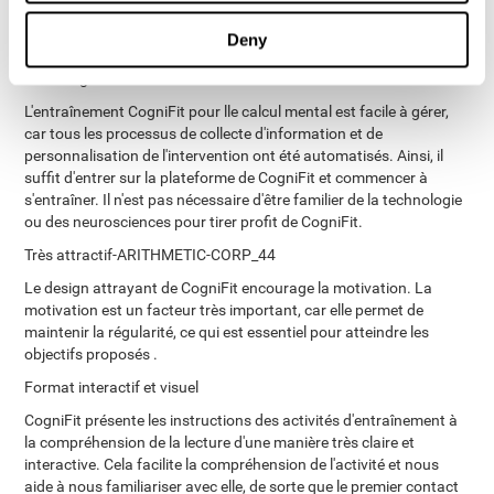
pourquoi il est important de choisir un bon outil qui répond à nos
besoins. L'outil de stimulation cognitive de CogniFit présente de
Deny
nombreux avantages :
Facile à gérer
L'entraînement CogniFit pour lle calcul mental est facile à gérer,
car tous les processus de collecte d'information et de
personnalisation de l'intervention ont été automatisés. Ainsi, il
suffit d'entrer sur la plateforme de CogniFit et commencer à
s'entraîner. Il n'est pas nécessaire d'être familier de la technologie
ou des neurosciences pour tirer profit de CogniFit.
Très attractif-ARITHMETIC-CORP_44
Le design attrayant de CogniFit encourage la motivation. La
motivation est un facteur très important, car elle permet de
maintenir la régularité, ce qui est essentiel pour atteindre les
objectifs proposés .
Format interactif et visuel
CogniFit présente les instructions des activités d'entraînement à
la compréhension de la lecture d'une manière très claire et
interactive. Cela facilite la compréhension de l'activité et nous
aide à nous familiariser avec elle, de sorte que le premier contact