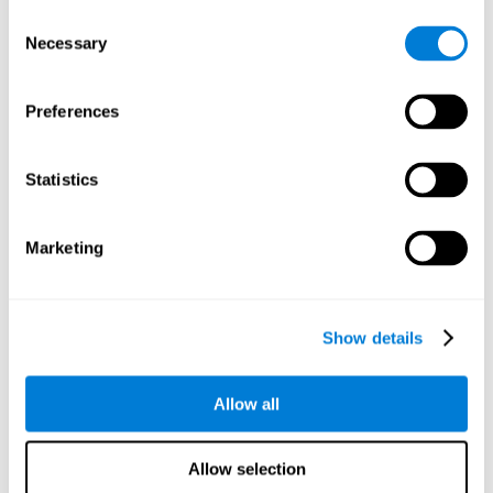
La neuroplasticité, ou plasticité neuronale, fait référence à la
Consent
capacité de notre cerveau de modifier et d'optimiser ses
Necessary
Selection
connexions neuronales afin de s'adapter à la stimulation qu'il
reçoit et de donner une meilleure réponse avec un moindre effort.
Lorsque la stimulation que reçoit notre cerveau vise à renforcer
Preferences
les capacités cognitives liées à la compréhension de la lecture, les
processus impliqués dans la compréhension de la lecture sont
favorisés. C'est pourquoi il est important de stimuler notre
Statistics
cerveau de manière appropriée, car cela nous permet d'améliorer
nos capacités cognitives nécessaires à une bonne
compréhension de la lecture.
Marketing
L'entraînement à la compréhension de la lecture de CogniFit
permet de stimuler spécifiquement ces capacités cognitives de
manière rigoureuse et systématique, dans le but d'améliorer le
calcul mathématique.
Show details
Avantages de l'utilisation de
CogniFit
Allow all
Lorsque nous décidons de renforcer nos capacités cognitives,
Allow selection
nous voulons le faire de la meilleure façon possible. C'est