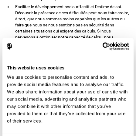
Faciliter le développement socio-affectif et l'estime de soi.
Découvrir la présence de ces difficultés peut nous faire croire,
à tort, que nous sommes moins capables que les autres ou
faire que nous ne nous sentions pas en sécurité dans
certaines situations qui exigent des calculs. Si nous
parvenons à optimiser notre capacité de calcul, nous
pourrons faire face à ces situations avec plus de sécurité et
de confiance.
/ul>.
Comment CogniFit renforce-t-il
This website uses cookies
la fonction cognitive ?
We use cookies to personalise content and ads, to
provide social media features and to analyse our traffic.
Une stimulation cognitive correcte a la capacité de modifier des
We also share information about your use of our site with
connexions cérébrales plus ou moins spécifiques afin que notre
our social media, advertising and analytics partners who
cerveau s'adapte mieux aux exigences présentées par les
activités de stimulation cognitive. De cette façon, à travers les
may combine it with other information that you’ve
activités appropriées, il est possible de renforcer les capacités
provided to them or that they’ve collected from your use
cognitives qui nous intéressent le plus, telles que celles impliquées
of their services.
dans la compréhension de la lecture. Ceci est possible grâce à la
neuroplasticité.