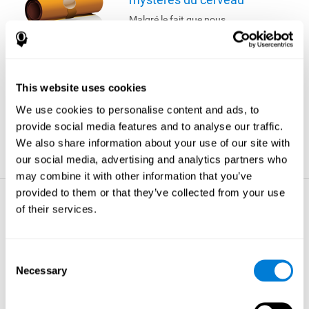
Malgré le fait que nous
passions plus d'un quart de
notre vie à dormir, la véritable
raison de ce comportement
reste encore inconnue. Nous
savons que le sommeil est
This website uses cookies
essentiel à notre survie : de
longues périodes sans
We use cookies to personalise content and ads, to
sommeil peuvent conduire à
provide social media features and to analyse our traffic.
des hallucinations et même à
We also share information about your use of our site with
la mort.
our social media, advertising and analytics partners who
plus d'astuces
may combine it with other information that you’ve
provided to them or that they’ve collected from your use
La perte de mémoire -
of their services.
Les choses à savoir sur
votre cerveau
Votre cerveau comprend
Consent
environ 100 milliards de
Necessary
Selection
cellules et pèse
approximativement 1,5 kilos.
plus d'astuces