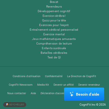
Brevet
Revendeurs
Développement cognitif
Exercice cérébral
Quizz pour la tête
Exercices pour l'esprit
Entraînement cérébral personnalisé
Exercice mental
Jeux mathématiques amusants
Compréhension de lecture
Enfants surdoués
Batailles cérébrales
Test de QI
Conditions d'utilisation
Confidentialité
La Direction de CogniFit
CogniFit Newsroom
Media Kit
Devenir un affilié
Devenir revendeur
Nous contacter
Aide
Déclaration d'accessibilité
Centre de Confiance
Besoin d'aide
CogniFit Inc © 2026
SEYCHELLES