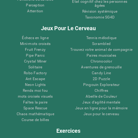
État cognitif chez les personnes
Perception
âgées
Attention
Révision systémique
Taxonomie SG4D
Jeux Pour Le Cerveau
Échecs en ligne
Tennis mélodique
Mini-mots croisés
Scrambled
Fruit Frenzy
Trouvez votre animal de compagnie
Pipe Panic
Paires musicales
Crystal Miner
Chronocolor
Solitaire
Aventures de grenouille
Robo Factory
Candy Line
Ant Escape
2D Puzzle
Neon Lights
Pingouin Explorateur
Rends moi fou
Chiffres
mots croisés visuels
Abeille de Couleur
Faîtes la paire
Jeux d'agilité mentale
Space Rescue
Jeux en ligne pour la mémoire
Chaos mathématique
Jeux pour le cerveau
Course de billes
Exercices