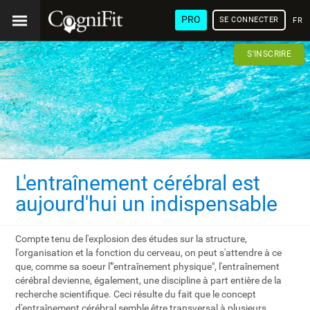
PRO
SE CONNECTER
FRA
S'INSCRIRE
L'entraînement cérébral est
aujourd'hui un indispensable
Compte tenu de l'explosion des études sur la structure,
l'organisation et la fonction du cerveau, on peut s'attendre à ce
que, comme sa soeur l'"entraînement physique", l'entraînement
cérébral devienne, également, une discipline à part entière de la
recherche scientifique. Ceci résulte du fait que le concept
d'entraînement cérébral semble être transversal à plusieurs