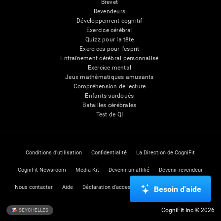
Brevet
Revendeurs
Développement cognitif
Exercice cérébral
Quizz pour la tête
Exercices pour l'esprit
Entraînement cérébral personnalisé
Exercice mental
Jeux mathématiques amusants
Compréhension de lecture
Enfants surdoués
Batailles cérébrales
Test de QI
Conditions d'utilisation
Confidentialité
La Direction de CogniFit
CogniFit Newsroom
Media Kit
Devenir un affilié
Devenir revendeur
Nous contacter
Aide
Déclaration d'accessibilité
Centre de Confiance
Besoin d'aide
CogniFit Inc © 2026
SEYCHELLES