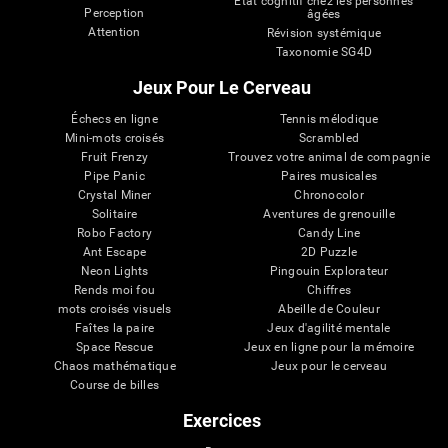
État cognitif chez les personnes
Perception
âgées
Attention
Révision systémique
Taxonomie SG4D
Jeux Pour Le Cerveau
Échecs en ligne
Tennis mélodique
Mini-mots croisés
Scrambled
Fruit Frenzy
Trouvez votre animal de compagnie
Pipe Panic
Paires musicales
Crystal Miner
Chronocolor
Solitaire
Aventures de grenouille
Robo Factory
Candy Line
Ant Escape
2D Puzzle
Neon Lights
Pingouin Explorateur
Rends moi fou
Chiffres
mots croisés visuels
Abeille de Couleur
Faîtes la paire
Jeux d'agilité mentale
Space Rescue
Jeux en ligne pour la mémoire
Chaos mathématique
Jeux pour le cerveau
Course de billes
Exercices