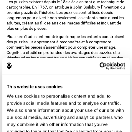
Les puzzles existent depuis le 18e siècle en tant que technique de
cartographie. En 1767, on attribue à John Spilsbury l'invention du
premier puzzle de l'histoire. Les puzzles sont utilisés depuis
longtemps pour divertir non seulement les enfants mais aussi les
adultes, créant au fil des ans des images difficiles et incluant de
plus en plus de pièces.
Plusieurs études ont montré que lorsque les enfants construisent
des puzzles, ils apprennent à reconnaître et à comprendre
comment les pièces s'assemblent pour compléter une image.
CogniFit a étudié en profondeur les avantages des puzzles et a
développé ce jeu pour mettre au défi les capacités cognitives des
enfants et des adultes, telles que le balayage visuel et la
perception spatiale, entre autres.
Comment le jeu d'esprit "Puzzles"
améliore-t-il mes capacités
This website uses cookies
cognitives ?
We use cookies to personalise content and ads, to
provide social media features and to analyse our traffic.
Jouer à des jeux comme Puzzles de CogniFit stimule un schéma
d'activation neuronale spécifique. Le fait de jouer de façon
We also share information about your use of our site with
répétée et de s'entraîner constamment à ce schéma aide les
our social media, advertising and analytics partners who
circuits neuronaux à se réorganiser et à récupérer les fonctions
may combine it with other information that you’ve
cognitives affaiblies ou endommagées.
provided to them or that they’ve collected from your use