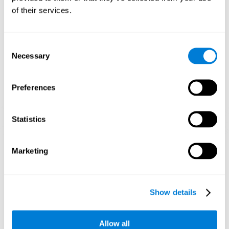
peut aider à créer de nouvelles synapses, et aider les circuits
of their services.
neuronaux à réorganiser et à améliorer les fonctions cognitives.
1ère SEMAINE
2ème SEMAINE
3ème SEMAINE
Consent
Necessary
Selection
Preferences
Statistics
Projection graphique orientative des réseaux de neurones après 3
semaines.
Marketing
Que se passe-t-il lorsque je
n'entraîne pas mes capacités
Show details
cognitives ?
Notre cerveau est conçu pour économiser ses ressources, il a
Allow all