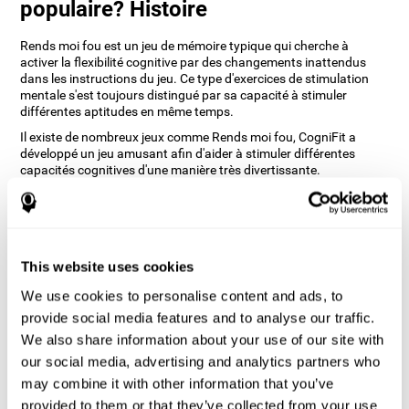
populaire? Histoire
Rends moi fou est un jeu de mémoire typique qui cherche à
activer la flexibilité cognitive par des changements inattendus
dans les instructions du jeu. Ce type d'exercices de stimulation
mentale s'est toujours distingué par sa capacité à stimuler
différentes aptitudes en même temps.
Il existe de nombreux jeux comme Rends moi fou, CogniFit a
développé un jeu amusant afin d'aider à stimuler différentes
capacités cognitives d'une manière très divertissante.
Comment le jeu d'esprit "Rends moi
fou" améliore-t-il mes compétences
cognitives ?
This website uses cookies
En vous entraînant avec des jeux comme Rends moi fou de
We use cookies to personalise content and ads, to
CogniFit, vous stimulez un schéma d'activation neuronale
spécifique. La répétition et l'entraînement continus de ce schéma
provide social media features and to analyse our traffic.
peuvent aider à créer de nouvelles synapses et à réorganiser les
We also share information about your use of our site with
circuits neuronaux et à récupérer les fonctions cognitives
our social media, advertising and analytics partners who
affaiblies ou endommagées.
may combine it with other information that you’ve
Le jeu Rends moi fou permet d'exercer la planification et la
mémoire visuelle. La stimulation constante de ces compétences
provided to them or that they’ve collected from your use