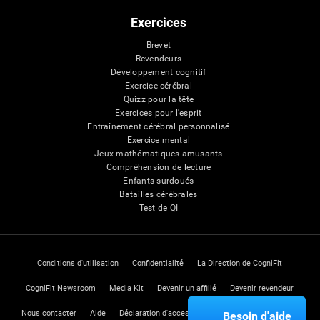
Exercices
Brevet
Revendeurs
Développement cognitif
Exercice cérébral
Quizz pour la tête
Exercices pour l'esprit
Entraînement cérébral personnalisé
Exercice mental
Jeux mathématiques amusants
Compréhension de lecture
Enfants surdoués
Batailles cérébrales
Test de QI
Conditions d'utilisation
Confidentialité
La Direction de CogniFit
CogniFit Newsroom
Media Kit
Devenir un affilié
Devenir revendeur
Nous contacter
Aide
Déclaration d'accessibilité
Centre de Confiance
Besoin d'aide