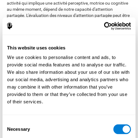
activité qui implique une activité perceptive, motrice ou cognitive
au même moment, dépend de notre capacité d'attention
partagée. L'évaluation des niveaux d'attention partagée peut être
d'une grande utilité dans plusieurs domaines professionnels, où il
est important évaluer le rendement des employés (conducteurs,
sportifs, etc...). L'évaluation peut être également intéressante
pour le secteur académique (pour savoir si un élève va avoir
besoin d'une aide extra pour prendre des notes ou pour certains
This website uses cookies
exercices) ou encore dans le secteur de la santé (certains
We use cookies to personalise content and ads, to
patients pourraient avoir besoin d'explications plus simples et
provide social media features and to analyse our traffic.
détaillées). On remarque que pour chacun de ces secteurs, il
pourrait être très intéressant de réaliser une
évaluation cognitive
We also share information about your use of our site with
étant donné les répercussions possibles sur le secteur
our social media, advertising and analytics partners who
professionnel, académique ou simplement sur le quotidien du
may combine it with other information that you’ve
patient.
provided to them or that they’ve collected from your use
Test de Simultanéité DIAT-SHIF
: Il faut suivre le chemin
of their services.
aléatoire d'une balle blanche et être attentif aux mots qui
apparaîssent au milieu de l'écran. Si le mot écrit coincide
avec la couleur de son écriture, il faut répondre (en étant
Consent
attentif à deux stimuli à la fois). Avec cet exercice, il faut se
Necessary
Selection
confronter à des changements de stratégie, de nouvelles
réponses et manier la capacité de surveillance et la capacité