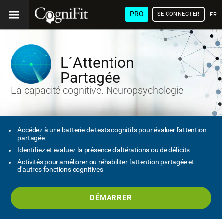
PRO
SE CONNECTER
FRA
L´Attention
Partagée
La capacité cognitive. Neuropsychologie
Accédez à une batterie de tests cognitifs pour évaluer l'attention
partagée
Identifiez et évaluez la présence d'altérations ou de déficits
Activités pour améliorer ou réhabiliter l'attention partagée et
d'autres fonctions cognitives
DÉMARRER