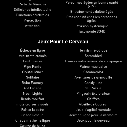
Personnes âgées en bonne santé
Perte de Mémoire
(iTV)
Déficience intellectuelle
Entraînement adultes âgés
Functions cérébrales
État cognitif chez les personnes
Perception
âgées
Attention
Révision systémique
Taxonomie SG4D
Jeux Pour Le Cerveau
Échecs en ligne
Tennis mélodique
Mini-mots croisés
Scrambled
Fruit Frenzy
Trouvez votre animal de compagnie
Pipe Panic
Paires musicales
Crystal Miner
Chronocolor
Solitaire
Aventures de grenouille
Robo Factory
Candy Line
Ant Escape
2D Puzzle
Neon Lights
Pingouin Explorateur
Rends moi fou
Chiffres
mots croisés visuels
Abeille de Couleur
Faîtes la paire
Jeux d'agilité mentale
Space Rescue
Jeux en ligne pour la mémoire
Chaos mathématique
Jeux pour le cerveau
Course de billes