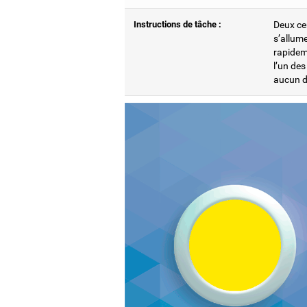
Instructions de tâche :
Deux cer
s’allum
rapideme
l’un de
aucun d