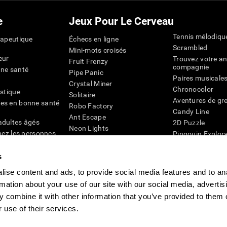
e
Jeux Pour Le Cerveau
Tennis mélodiqu
rapeutique
Échecs en ligne
Scrambled
Mini-mots croisés
eur
Trouvez votre an
Fruit Frenzy
compagnie
nne santé
Pipe Panic
Paires musicale
Crystal Miner
Chronocolor
istique
Solitaire
Aventures de gre
es en bonne santé
Robo Factory
Candy Line
Ant Escape
adultes âgés
2D Puzzle
Neon Lights
chez les personnes
Pingouin Explor
Rends moi fou
Chiffres
mots croisés visuels
émique
s
Abeille de Coule
Faîtes la paire
4D
Jeux d'agilité m
ise content and ads, to provide social media features and to an
Space Rescue
Jeux en ligne pou
rmation about your use of our site with our social media, advertis
Chaos mathématique
mémoire
Course de billes
 combine it with other information that you’ve provided to them o
Jeux pour le cer
 use of their services.