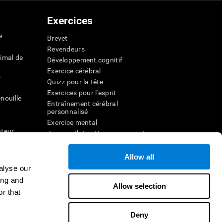
Exercices
e
Brevet
Revendeurs
imal de
Développement cognitif
Exercice cérébral
s
Quizz pour la tête
Exercices pour l'esprit
nouille
Entraînement cérébral
personnalisé
Exercice mental
ateur
Jeux mathématiques amusants
Compréhension de lecture
ur
Enfants surdoués
Allow all
entale
Batailles cérébrales
alyse our
r la
Test de QI
ing and
Allow selection
r that
veau
Deny