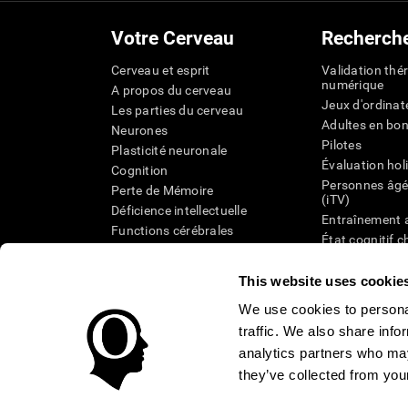
Votre Cerveau
Recherch
Cerveau et esprit
Validation thé
numérique
A propos du cerveau
Jeux d'ordinat
Les parties du cerveau
Adultes en bo
Neurones
Pilotes
Plasticité neuronale
Évaluation hol
Cognition
Personnes âgé
Perte de Mémoire
(iTV)
Déficience intellectuelle
Entraînement 
Functions cérébrales
État cognitif 
Perception
âgées
Attention
Révision syst
This website uses cookie
Taxonomie SG
We use cookies to personal
traffic. We also share info
analytics partners who may
they’ve collected from your