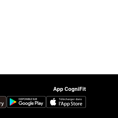
App CogniFit