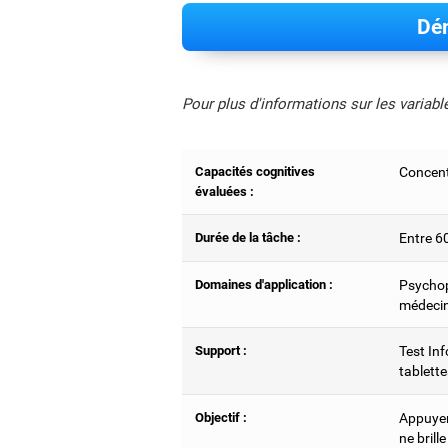
Dém
Pour plus d'informations sur les variab
Capacités cognitives
Concent
évaluées :
Durée de la tâche :
Entre 6
Domaines d'application :
Psychop
médecin
Support :
Test Inf
tablette
Objectif :
Appuyer 
ne brill