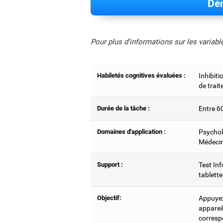
Dém
Pour plus d'informations sur les variab
Habiletés cognitives évaluées :
Inhibiti
de trai
Durée de la tâche :
Entre 6
Domaines d'application :
Psychol
Médecin
Support :
Test Inf
tablette
Objectif:
Appuyez 
appareil
corresp