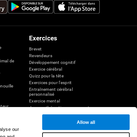
Exercices
e
Brevet
Revendeurs
imal de
Développement cognitif
Exercice cérébral
s
Quizz pour la tête
Exercices pour l'esprit
nouille
Entraînement cérébral
personnalisé
Exercice mental
ateur
Jeux mathématiques amusants
Compréhension de lecture
ur
Enfants surdoués
Allow all
entale
Batailles cérébrales
alyse our
r la
Test de QI
ing and