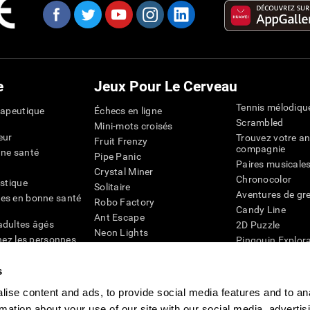
e
Jeux Pour Le Cerveau
Tennis mélodiqu
rapeutique
Échecs en ligne
Scrambled
Mini-mots croisés
eur
Trouvez votre an
Fruit Frenzy
compagnie
nne santé
Pipe Panic
Paires musicale
Crystal Miner
Chronocolor
istique
Solitaire
Aventures de gre
es en bonne santé
Robo Factory
Candy Line
Ant Escape
adultes âgés
2D Puzzle
Neon Lights
chez les personnes
Pingouin Explor
Rends moi fou
Chiffres
mots croisés visuels
émique
s
Abeille de Coule
Faîtes la paire
4D
Jeux d'agilité m
ise content and ads, to provide social media features and to an
Space Rescue
Jeux en ligne pou
rmation about your use of our site with our social media, advertis
Chaos mathématique