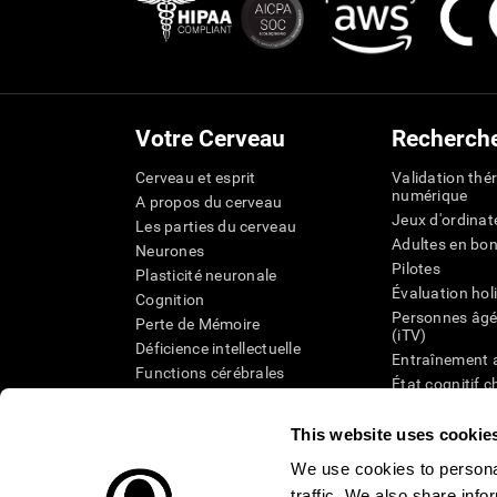
Votre Cerveau
Recherch
Cerveau et esprit
Validation thé
numérique
A propos du cerveau
Jeux d'ordinat
Les parties du cerveau
Adultes en bo
Neurones
Pilotes
Plasticité neuronale
Évaluation hol
Cognition
Personnes âgé
Perte de Mémoire
(iTV)
Déficience intellectuelle
Entraînement 
Functions cérébrales
État cognitif 
Perception
âgées
Attention
Révision syst
This website uses cookie
Taxonomie SG
We use cookies to personal
traffic. We also share info