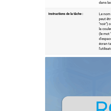
dans laqu
Instructions de la tâche :
Le nom d
peut êtr
"noir") 
la coule
(le mot 
d'espace
écran ta
l'utilis