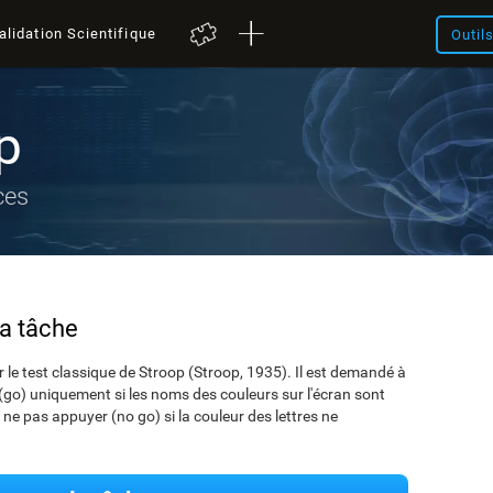
alidation Scientifique
Outil
p
ces
la tâche
 le test classique de Stroop (Stroop, 1935). Il est demandé à
e (go) uniquement si les noms des couleurs sur l'écran sont
ne pas appuyer (no go) si la couleur des lettres ne