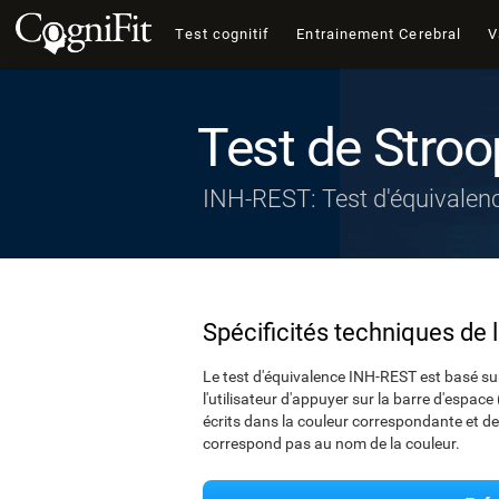
Test cognitif
Entrainement Cerebral
V
Test de Stroo
INH-REST: Test d'équivalen
Spécificités techniques de 
Le test d'équivalence INH-REST est basé sur
l'utilisateur d'appuyer sur la barre d'espac
écrits dans la couleur correspondante et de 
correspond pas au nom de la couleur.