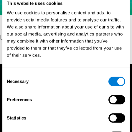
This website uses cookies
We use cookies to personalise content and ads, to
provide social media features and to analyse our traffic.
We also share information about your use of our site with
our social media, advertising and analytics partners who
Les références
may combine it with other information that you’ve
provided to them or that they’ve collected from your use
Brickenkamp, R. (1962). Aufmerksamkeits-Belastungs-Test (Test
of their services.
d2) (1st ed.). Göttingen, Germany: Hogrefe.
Consent
Necessary
Selection
Preferences
Statistics