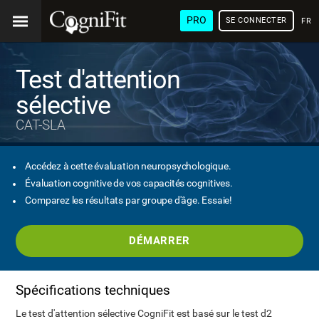
PRO
SE CONNECTER
FRA
Test d'attention
sélective
CAT-SLA
Accédez à cette évaluation neuropsychologique.
Évaluation cognitive de vos capacités cognitives.
Comparez les résultats par groupe d'âge. Essaie!
DÉMARRER
Spécifications techniques
Le test d'attention sélective CogniFit est basé sur le test d2