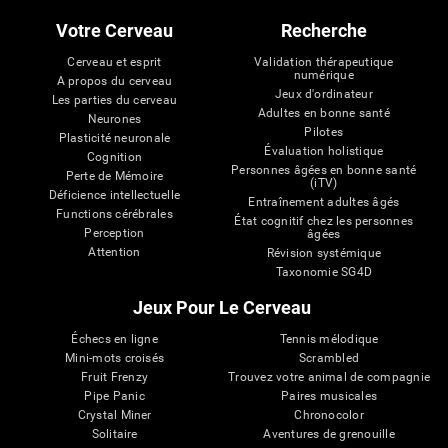
Votre Cerveau
Recherche
Cerveau et esprit
Validation thérapeutique
numérique
A propos du cerveau
Jeux d'ordinateur
Les parties du cerveau
Adultes en bonne santé
Neurones
Pilotes
Plasticité neuronale
Évaluation holistique
Cognition
Personnes âgées en bonne santé
Perte de Mémoire
(iTV)
Déficience intellectuelle
Entraînement adultes âgés
Functions cérébrales
État cognitif chez les personnes
Perception
âgées
Attention
Révision systémique
Taxonomie SG4D
Jeux Pour Le Cerveau
Échecs en ligne
Tennis mélodique
Mini-mots croisés
Scrambled
Fruit Frenzy
Trouvez votre animal de compagnie
Pipe Panic
Paires musicales
Crystal Miner
Chronocolor
Solitaire
Aventures de grenouille