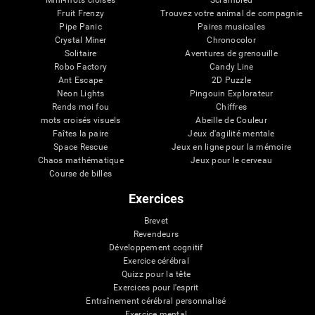
Mini-mots croisés
Scrambled
Fruit Frenzy
Trouvez votre animal de compagnie
Pipe Panic
Paires musicales
Crystal Miner
Chronocolor
Solitaire
Aventures de grenouille
Robo Factory
Candy Line
Ant Escape
2D Puzzle
Neon Lights
Pingouin Explorateur
Rends moi fou
Chiffres
mots croisés visuels
Abeille de Couleur
Faîtes la paire
Jeux d'agilité mentale
Space Rescue
Jeux en ligne pour la mémoire
Chaos mathématique
Jeux pour le cerveau
Course de billes
Exercices
Brevet
Revendeurs
Développement cognitif
Exercice cérébral
Quizz pour la tête
Exercices pour l'esprit
Entraînement cérébral personnalisé
Exercice mental