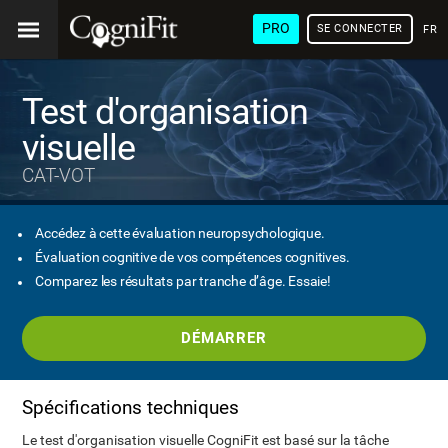
PRO
SE CONNECTER
FRA
Test d'organisation
visuelle
CAT-VOT
Accédez à cette évaluation neuropsychologique.
Évaluation cognitive de vos compétences cognitives.
Comparez les résultats par tranche d’âge. Essaie!
DÉMARRER
Spécifications techniques
Le test d'organisation visuelle CogniFit est basé sur la tâche