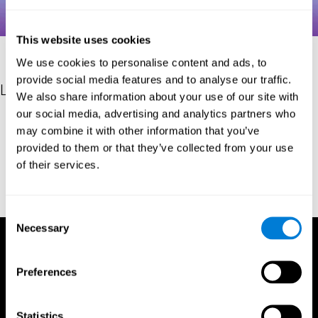
This website uses cookies
We use cookies to personalise content and ads, to
provide social media features and to analyse our traffic.
Les références
We also share information about your use of our site with
our social media, advertising and analytics partners who
Hooper, H. E. (1983). Hooper Visual Organization Test Manual.
may combine it with other information that you’ve
Los Angeles, CA: Western Psychological Services.
provided to them or that they’ve collected from your use
Merten, T. (2004). A Short Version of the Hooper Visual
of their services.
Organization Test: Reliability and Validity. Applied
neuropsychology, 11(2), 99-102.
https://doi.org/10.1207/s15324826an1102_5
Consent
Necessary
Selection
Preferences
Statistics