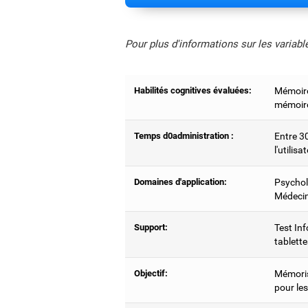
Pour plus d'informations sur les variab
Habilités cognitives évaluées:
Mémoire
mémoire 
Temps d0administration :
Entre 3
l'utilisa
Domaines d'application:
Psychol
Médecin
Support:
Test Inf
tablette
Objectif:
Mémoris
pour le