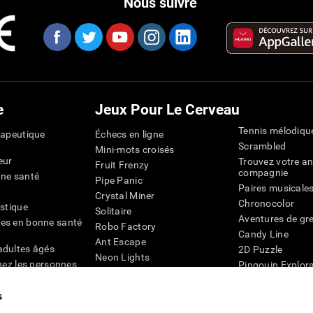
Nous suivre
e
Jeux Pour Le Cerveau
Tennis mélodiqu
rapeutique
Échecs en ligne
Scrambled
Mini-mots croisés
eur
Trouvez votre an
Fruit Frenzy
compagnie
nne santé
Pipe Panic
Paires musicale
Crystal Miner
Chronocolor
istique
Solitaire
Aventures de gre
es en bonne santé
Robo Factory
Candy Line
Ant Escape
adultes âgés
2D Puzzle
Neon Lights
chez les personnes
Pingouin Explor
Rends moi fou
Chiffres
mots croisés visuels
émique
s
Abeille de Coule
Faîtes la paire
4D
Jeux d'agilité m