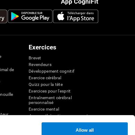
App CogniFit
Exercices
e
Brevet
Revendeurs
imal de
Développement cognitif
Exercice cérébral
s
Quizz pour la tête
Exercices pour l'esprit
nouille
Entraînement cérébral
personnalisé
Exercice mental
ateur
Jeux mathématiques amusants
Compréhension de lecture
ur
Enfants surdoués
Allow all
entale