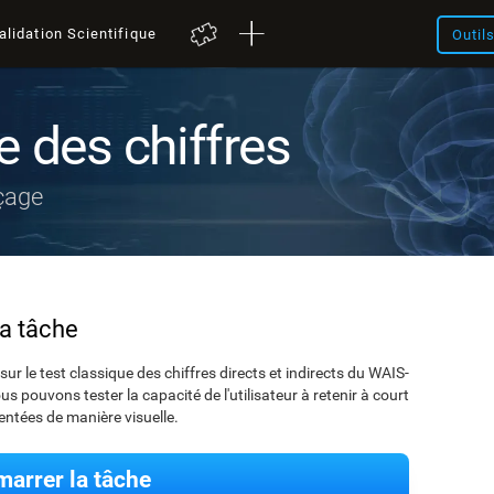
alidation Scientifique
Outil
e des chiffres
çage
la tâche
le test classique des chiffres directs et indirects du WAIS-
us pouvons tester la capacité de l'utilisateur à retenir à court
ntées de manière visuelle.
arrer la tâche