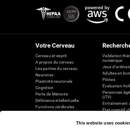
Votre Cerveau
Recherch
Cerveau et esprit
Validation thé
numérique
A propos du cerveau
Jeux d'ordinat
Les parties du cerveau
Adultes en bo
Neurones
Pilotes
Plasticité neuronale
Évaluation hol
Cognition
Personnes âgé
Perte de Mémoire
(iTV)
Déficience intellectuelle
Entraînement 
Functions cérébrales
État cognitif 
Perception
âgées
Attention
Révision syst
This website uses cookie
Taxonomie SG