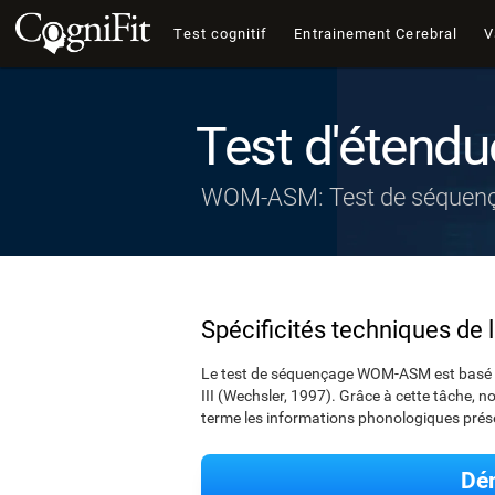
Test cognitif
Entrainement Cerebral
V
Test d'étendu
WOM-ASM: Test de séquen
Spécificités techniques de 
Le test de séquençage WOM-ASM est basé sur 
III (Wechsler, 1997). Grâce à cette tâche, no
terme les informations phonologiques prése
Dém