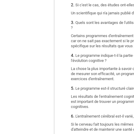
Si c'est le cas, des études ont-el
Un scientifique qui n'a jamais publié d
Quels sont les avantages de l'utili
?
Certains programmes d'entraînement c
car on ne sait pas exactement si le p
spécifique sur les résultats que vou
Le programme indique-t-il la partie
l'évolution cognitive ?
La chose la plus importante à savoir 
de mesurer son efficacité, un progra
exercices d'entraînement.
Le programme est-il structuré clair
Les résultats de l'entraînement cognit
est important de trouver un programm
cognitives.
L'entraînement cérébral est-il vari
Si le cerveau fait toujours les mêmes
d'atteindre et de maintenir une santé