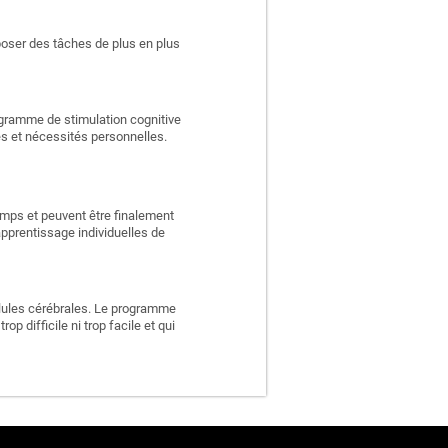
poser des tâches de plus en plus
rogramme de stimulation cognitive
es et nécessités personnelles.
emps et peuvent être finalement
apprentissage individuelles de
llules cérébrales. Le programme
p difficile ni trop facile et qui