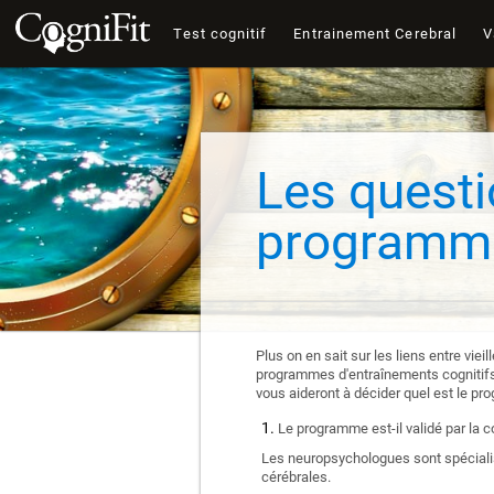
Test cognitif
Entrainement Cerebral
V
Les questi
programme
Plus on en sait sur les liens entre vie
programmes d'entraînements cognitifs e
vous aideront à décider quel est le pr
Le programme est-il validé par la 
Les neuropsychologues sont spécialis
cérébrales.