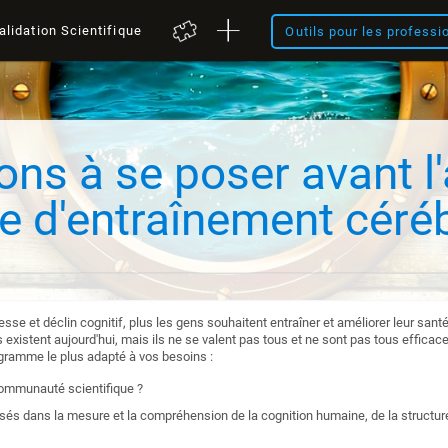
alidation Scientifique
Outils pour les professi
ons à se poser avant l
 d'entraînement céréb
illesse et déclin cognitif, plus les gens souhaitent entraîner et améliorer leur sa
xistent aujourd'hui, mais ils ne se valent pas tous et ne sont pas tous efficac
ogramme le plus adapté à vos besoins :
communauté scientifique ?
és dans la mesure et la compréhension de la cognition humaine, de la structure