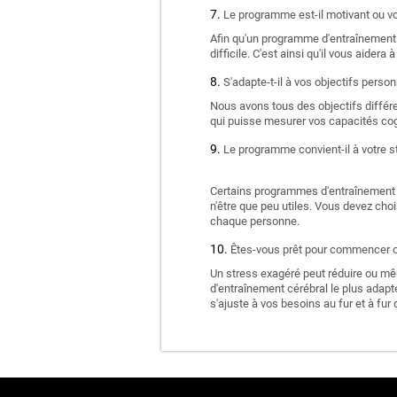
Le programme est-il motivant ou vou
Afin qu'un programme d'entraînement c
difficile. C'est ainsi qu'il vous aidera 
S'adapte-t-il à vos objectifs person
Nous avons tous des objectifs différe
qui puisse mesurer vos capacités cogn
Le programme convient-il à votre st
Certains programmes d'entraînement cé
n'être que peu utiles. Vous devez cho
chaque personne.
Êtes-vous prêt pour commencer ou
Un stress exagéré peut réduire ou mê
d'entraînement cérébral le plus adapté 
s'ajuste à vos besoins au fur et à fur