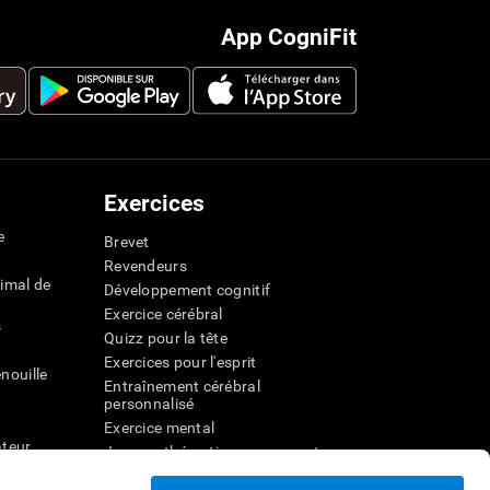
App CogniFit
Exercices
e
Brevet
Revendeurs
imal de
Développement cognitif
Exercice cérébral
s
Quizz pour la tête
Exercices pour l'esprit
nouille
Entraînement cérébral
personnalisé
Exercice mental
ateur
Jeux mathématiques amusants
Compréhension de lecture