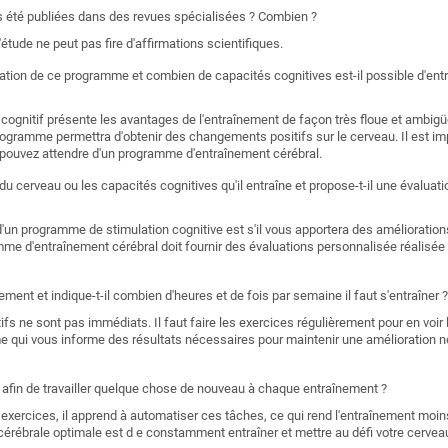
les été publiées dans des revues spécialisées ? Combien ?
'étude ne peut pas fire d'affirmations scientifiques.
sation de ce programme et combien de capacités cognitives est-il possible d'entr
ognitif présente les avantages de l'entraînement de façon très floue et ambigü
rogramme permettra d'obtenir des changements positifs sur le cerveau. Il est im
s pouvez attendre d'un programme d'entraînement cérébral.
 du cerveau ou les capacités cognitives qu'il entraîne et propose-t-il une évalu
d'un programme de stimulation cognitive est s'il vous apportera des améliorations
mme d'entraînement cérébral doit fournir des évaluations personnalisée réalisée
ement et indique-t-il combien d'heures et de fois par semaine il faut s'entraîner ?
ifs ne sont pas immédiats. Il faut faire les exercices régulièrement pour en voir l
e qui vous informe des résultats nécessaires pour maintenir une amélioration n
é, afin de travailler quelque chose de nouveau à chaque entraînement ?
 exercices, il apprend à automatiser ces tâches, ce qui rend l'entraînement moi
 cérébrale optimale est d e constamment entraîner et mettre au défi votre cervea