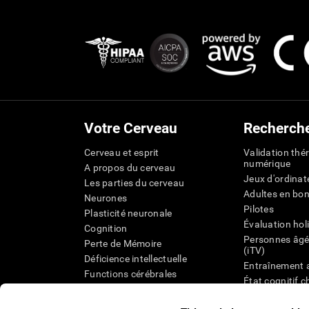
Votre Cerveau
Recherch
Cerveau et esprit
Validation thé
numérique
A propos du cerveau
Jeux d'ordinat
Les parties du cerveau
Adultes en bo
Neurones
Pilotes
Plasticité neuronale
Évaluation hol
Cognition
Personnes âgé
Perte de Mémoire
(iTV)
Déficience intellectuelle
Entraînement 
Functions cérébrales
État cognitif 
Perception
âgées
Attention
Révision syst