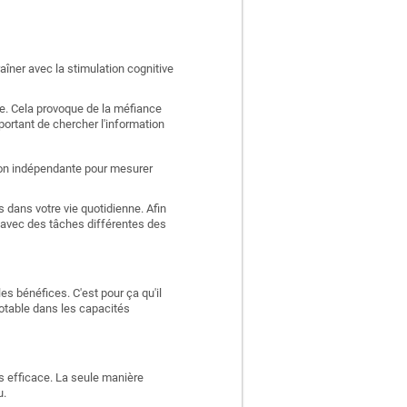
aîner avec la stimulation cognitive
e. Cela provoque de la méfiance
portant de chercher l'information
ation indépendante pour mesurer
 dans votre vie quotidienne. Afin
 avec des tâches différentes des
es bénéfices. C'est pour ça qu'il
otable dans les capacités
ns efficace. La seule manière
u.