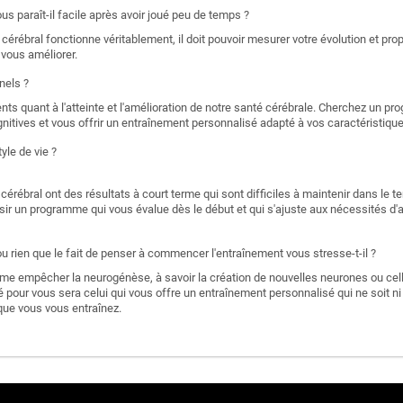
s paraît-il facile après avoir joué peu de temps ?
érébral fonctionne véritablement, il doit pouvoir mesurer votre évolution et pro
à vous améliorer.
nels ?
nts quant à l'atteinte et l'amélioration de notre santé cérébrale. Cherchez un p
itives et vous offrir un entraînement personnalisé adapté à vos caractéristiqu
yle de vie ?
rébral ont des résultats à court terme qui sont difficiles à maintenir dans le t
isir un programme qui vous évalue dès le début et qui s'ajuste aux nécessités d'
 rien que le fait de penser à commencer l'entraînement vous stresse-t-il ?
me empêcher la neurogénèse, à savoir la création de nouvelles neurones ou ce
pour vous sera celui qui vous offre un entraînement personnalisé qui ne soit ni tro
 que vous vous entraînez.