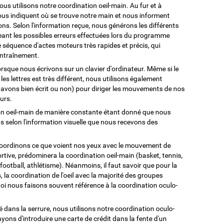
us utilisons notre coordination oeil-main. Au fur et à
us indiquent où se trouve notre main et nous informent
ons. Selon l'information reçue, nous générons les différents
ant les possibles erreurs effectuées lors du programme
e séquence d'actes moteurs très rapides et précis, qui
entraînement.
rsque nous écrivons sur un clavier d'ordinateur. Même si le
es lettres est très différent, nous utilisons également
us avons bien écrit ou non) pour diriger les mouvements de nos
urs.
ion oeil-main de manière constante étant donné que nous
 selon l'information visuelle que nous recevons des
coordinons ce que voient nos yeux avec le mouvement de
ortive, prédominera la coordination oeil-main (basket, tennis,
(football, athlétisme). Néanmoins, il faut savoir que pour la
, la coordination de l'oeil avec la majorité des groupes
oi nous faisons souvent référence à la coordination oculo-
 dans la serrure, nous utilisons notre coordination oculo-
ns d'introduire une carte de crédit dans la fente d'un