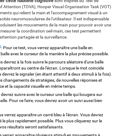
uer cette habileté cognitive
sont inspirés du Test de
of Attention (TOVA), Hooper Visual Organisation Task (VOT)
ements qui relient la main et l'accompagnement visuel à un
cités neuromusculaires de l'utilisateur. Il est indispensable
roduisent les mouvements de la main pour pouvoir avoir une
e mesurer la coordination oeil-main, ces test permettent
l'attention partagée et la surveillance.
F
: Pour ce test, vous verrez apparaître une balle en
balle avec le curseur de la manière la plus précise possible.
s devrez à la fois suivre le parcours aléatoire d'une balle
pparaîtront au centre de l'écran. Lorsque le mot coincide
devrez le signaler (en étant attentif à deux stimuli à la fois).
es changements de stratégies, de nouvelles réponses et
nce et la capacité visuelle en même temps.
 devrez suivre avec le curseur une balle qui bougera sur
balle. Pour ce faire, vous devrez avoir un suivi aussi bien
us verrez apparaître un carré bleu à l'écran. Vous devrez
é le plus rapidement possible. Plus vous cliquerez sur le
vos résultats seront satisfaisants.
s verrez apparaître plusieurs stimuli en mouvements à