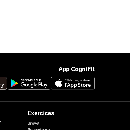
App CogniFit
Exercices
e
Brevet
Revendeurs