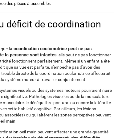
avec des pièces à assembler.
u déficit de coordination
la coordination oculomotrice peut ne pas
t que
de la personne sont intactes
, elle peut ne pas fonctionner
tricité fonctionnent parfaitement. Même si un enfant a été
 dit que sa vue est parfaite, n'empêche pas d'avoir des
trouble directe de la coordination oculomotrice affecterait
 du système moteur à travailler conjointement.
es systèmes visuels ou des systèmes moteurs pourraient nuire
re significative. Pathologies visuelles ou de la musculature
 musculaire, le déséquilibre postural ou encore la latéralité
 cette habileté cognitive. Par ailleurs, les lésions
(ou associées) ou qui altèrent les zones perceptives peuvent
eil-main.
dination oeil-main peuvent affecter une grande quantité