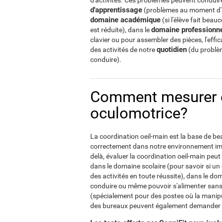
d'activités. Ces problèmes peuvent conduir
d'apprentissage
(problèmes au moment d'app
domaine académique
(si l'élève fait beau
domaine professionn
est réduite), dans le
clavier ou pour assembler des pièces, l'effic
quotidien
des activités de notre
(du problèm
conduire).
Comment mesurer et
oculomotrice?
La coordination oeil-main est la base de b
correctement dans notre environnement imp
delà, évaluer la coordination oeil-main peu
dans le domaine scolaire (pour savoir si un
des activités en toute réussite), dans le do
conduire ou même pouvoir s'alimenter sans
(spécialement pour des postes où la manipu
des bureaux peuvent également demander u