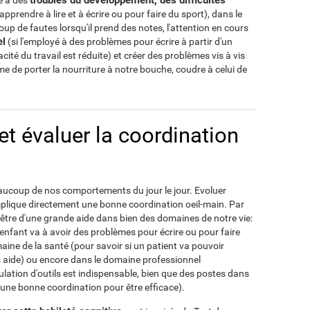
troubles du développement, des difficultés
e à des
rendre à lire et à écrire ou pour faire du sport), dans le
coup de fautes lorsqu'il prend des notes, l'attention en cours
el
(si l'employé à des problèmes pour écrire à partir d'un
acité du travail est réduite) et créer des problèmes vis à vis
e de porter la nourriture à notre bouche, coudre à celui de
 évaluer la coordination
eaucoup de nos comportements du jour le jour. Evoluer
lique directement une bonne coordination oeil-main. Par
t être d'une grande aide dans bien des domaines de notre vie:
 enfant va à avoir des problèmes pour écrire ou pour faire
maine de la santé (pour savoir si un patient va pouvoir
 aide) ou encore dans le domaine professionnel
lation d'outils est indispensable, bien que des postes dans
ne bonne coordination pour être efficace).