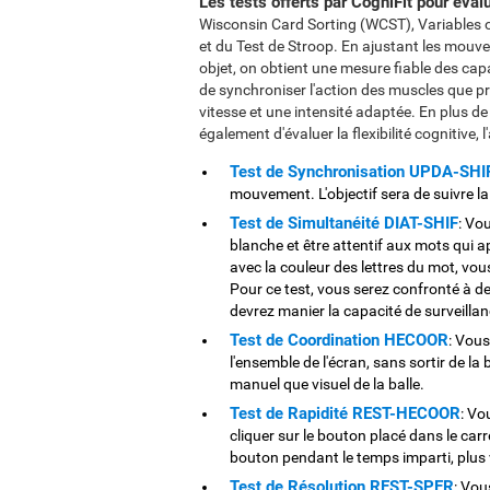
Les tests offerts par CogniFit pour éval
Wisconsin Card Sorting (WCST), Variables 
et du Test de Stroop. En ajustant les mouv
objet, on obtient une mesure fiable des capa
de synchroniser l'action des muscles que p
vitesse et une intensité adaptée. En plus d
également d'évaluer la flexibilité cognitive, 
Test de Synchronisation UPDA-SHI
mouvement. L'objectif sera de suivre la 
Test de Simultanéité DIAT-SHIF
: Vou
blanche et être attentif aux mots qui a
avec la couleur des lettres du mot, vous 
Pour ce test, vous serez confronté à d
devrez manier la capacité de surveilla
Test de Coordination HECOOR
: Vous
l'ensemble de l'écran, sans sortir de la 
manuel que visuel de la balle.
Test de Rapidité REST-HECOOR
: Vo
cliquer sur le bouton placé dans le carr
bouton pendant le temps imparti, plus 
Test de Résolution REST-SPER
: Vou