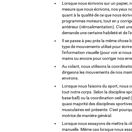
Lorsque nous écrivons sur un papier, no
mesure que nous écrivons, nos yeux no
quant à la qualité de ce que nous écriv
programmes moteurs, tout en y corrige
antérieur (rétroalimentation). C'est un
demande une certaine habileté et de l'
Il se passe à peu près la même chose lo
type de mouvements utilisé pour écrire l
l'information visuelle (pour voir si no
mains ou encore pour corriger nos erre
Au volant, nous utilisons la coordinat
dirigeons les mouvements de nos mains
environs.
Lorsque nous faisons du sport, nous 
tout notre corps. Selon la discipline sp
base-ball) ou la coordination oeil-pied 
quasi majorité des disciplines sportives
musculaires est présente. C'est pourqu
motrice de manière général.
Lorsque nous essayons de mettre la clé
manuelle. Même cas lorsque nous essayo