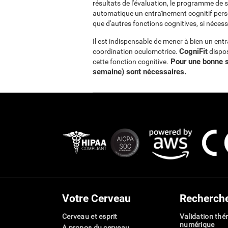
résultats de l'évaluation, le programme de 
automatique un entraînement cognitif perso
que d'autres fonctions cognitives, si nécess
Il est indispensable de mener à bien un ent
CogniFit
coordination oculomotrice.
dispos
Pour une bonne st
cette fonction cognitive.
semaine) sont nécessaires
.
Votre Cerveau
Recherch
Cerveau et esprit
Validation thé
numérique
A propos du cerveau