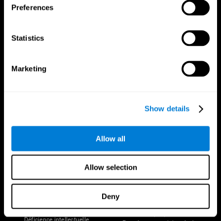
Preferences
Statistics
Marketing
Nous suivre
Show details
Votre Cerveau
Recherche
Allow all
Cerveau et esprit
Validation thérapeutique
numérique
A propos du cerveau
Allow selection
Jeux d'ordinateur
Les parties du cerveau
Adultes en bonne santé
Neurones
Pilotes
Plasticité neuronale
Deny
Évaluation holistique
Cognition
Personnes âgées en bonne santé
Perte de Mémoire
(iTV)
Déficience intellectuelle