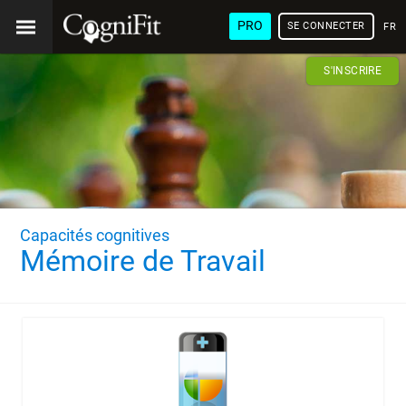
PRO
SE CONNECTER
FRA
S'INSCRIRE
Capacités cognitives
Mémoire de Travail