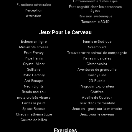
Entraînement adultes âgés
Functions cérébrales
État cognitif chez les personnes
Perception
âgées
Attention
Révision systémique
Taxonomie SG4D
Jeux Pour Le Cerveau
Échecs en ligne
Tennis mélodique
Mini-mots croisés
Scrambled
Fruit Frenzy
Trouvez votre animal de compagnie
Pipe Panic
Paires musicales
Crystal Miner
Chronocolor
Solitaire
Aventures de grenouille
Robo Factory
Candy Line
Ant Escape
2D Puzzle
Neon Lights
Pingouin Explorateur
Rends moi fou
Chiffres
mots croisés visuels
Abeille de Couleur
Faîtes la paire
Jeux d'agilité mentale
Space Rescue
Jeux en ligne pour la mémoire
Chaos mathématique
Jeux pour le cerveau
Course de billes
Exercices