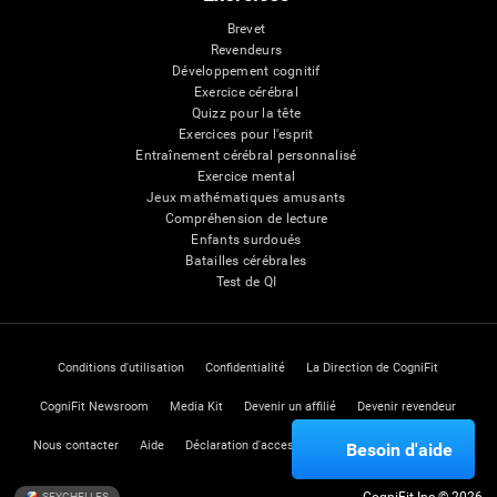
Brevet
Revendeurs
Développement cognitif
Exercice cérébral
Quizz pour la tête
Exercices pour l'esprit
Entraînement cérébral personnalisé
Exercice mental
Jeux mathématiques amusants
Compréhension de lecture
Enfants surdoués
Batailles cérébrales
Test de QI
Conditions d'utilisation
Confidentialité
La Direction de CogniFit
CogniFit Newsroom
Media Kit
Devenir un affilié
Devenir revendeur
Nous contacter
Aide
Déclaration d'accessibilité
Centre de Confiance
Besoin d'aide
SEYCHELLES