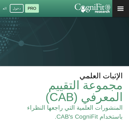
PRO
دخول
العرب
الإثبات العلمي
مجموعة التقييم
المعرفي (CAB)
المنشورات العلمية التي راجعها النظراء
باستخدام CAB's CogniFit.