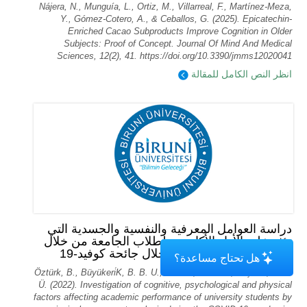
Nájera, N., Munguía, L., Ortiz, M., Villarreal, F., Martínez-Meza,
Y., Gómez-Cotero, A., & Ceballos, G. (2025). Epicatechin-
Enriched Cacao Subproducts Improve Cognition in Older
Subjects: Proof of Concept. Journal Of Mind And Medical
Sciences, 12(2), 41. https://doi.org/10.3390/jmms12020041
انظر النص الكامل للمقالة
دراسة العوامل المعرفية والنفسية والجسدية التي
تؤثر على الأداء الأكاديمي لطلاب الجامعة من خلال
تحليل المكونات الرئيسية خلال جائحة كوفيد-19
هل تحتاج مساعدة؟
Öztürk, B., Büyükeri̇K, B. B. U., Akarsu, R. B. U., & Çeli̇K, Y. B.
Ü. (2022). Investigation of cognitive, psychological and physical
factors affecting academic performance of university students by