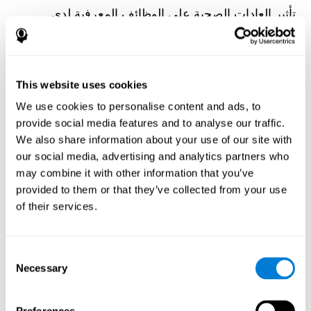
تأثير العادات الصحية على الوظائف المعرفية لدى
مجموعة من مرضى غسيل الكلى
Olczyk, P., Jerzak, P., Letachowicz, K., Gołębiowski, T.,
Krajewska, M., & Kusztal, M. (2023). The Influence of Healthy
Habits on Cognitive Functions in a Group of Hemodialysis
Patients. Journal Of Clinical Medicine, 12(5), 2042.
This website uses cookies
https://doi.org/10.3390/jcm12052042
We use cookies to personalise content and ads, to
انظر النص الكامل للمقالة
provide social media features and to analyse our traffic.
We also share information about your use of our site with
our social media, advertising and analytics partners who
may combine it with other information that you’ve
provided to them or that they’ve collected from your use
of their services.
تقلب سياق البيئة وتعلم الكلمات العرضي: دراسة
الواقع الافتراضي
Consent
Rocabado, F., González Alonso, J., & Duñabeitia, J. A. (2022).
Necessary
Environment Context Variability and Incidental Word Learning: A
Selection
Virtual Reality Study. Brain Sciences, 12(11), 1516.
https://doi.org/10.3390/brainsci12111516