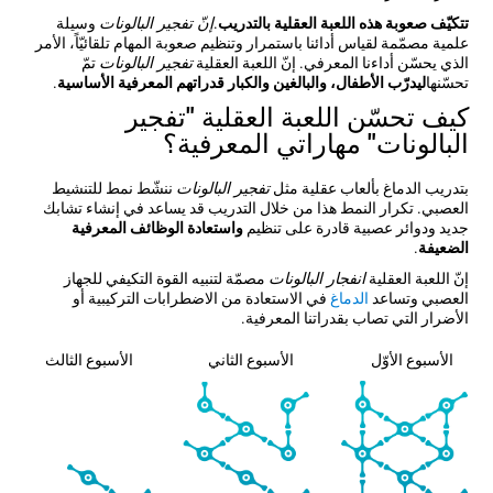
تتكيّف صعوبة هذه اللعبة العقلية بالتدريب
.
إنّ تفجير البالونات
وسيلة
علمية مصمّمة لقياس أدائنا باستمرار وتنظيم صعوبة المهام تلقائيّاً، الأمر
الذي يحسّن أداءنا المعرفي. إنّ اللعبة العقلية
تفجير البالونات
تمّ
تحسّنها
ليدرّب الأطفال، والبالغين والكبار قدراتهم المعرفية الأساسية
.
كيف تحسّن اللعبة العقلية "تفجير
البالونات" مهاراتي المعرفية؟
بتدريب الدماغ بألعاب عقلية مثل
تفجير البالونات
ننشّط نمط للتنشيط
العصبي. تكرار النمط هذا من خلال التدريب قد يساعد في إنشاء تشابك
جديد ودوائر عصبية قادرة على تنظيم
واستعادة الوظائف المعرفية
الضعيفة
.
إنّ اللعبة العقلية
انفجار البالونات
مصمّة لتنبيه القوة التكيفي للجهاز
العصبي وتساعد
الدماغ
في الاستعادة من الاضطرابات التركيبية أو
الأضرار التي تصاب بقدراتنا المعرفية.
الأسبوع الأوّل
الأسبوع الثاني
الأسبوع الثالث