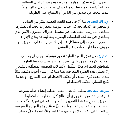
البصري. إنّ تحسذن المهارة المعرفية هذه يساعد على الفعالية
لإجراء أنشطة يومية تطلب منا كشف محفزات في مكان. مثلاً،
عندما نبحث عن صديق بين الناس أو المفتاح على الطويلة.
الإدراك البصري:
بما أنّ في هذه اللعبة العقلية نميّز بين القنابل
والمحفزات، كذلك نجد في حياتنا اليومية محفزات يجب أن نفسّرها.
تساعدنا ممارسة اللعبة هذه في تنشيط الإدراك البصري، الأمر الذي
يساعدي في معالجة العلومات البصرية بفعالية. قد يؤدّي الإدراء
البصري الضعيف إلى مشاكل عند إدراك سيارات على الطريق، أو
حروف جملة أو العواقب عند المشي.
التقدير:
خلال تطوّر اللعبة القلية
تفجير البالونات
يجب أن يحسب
الوقت اللازمة للمرور على بعض المناطق بحسب نمط الظهور
للمناطق الحمراء. هكذا ننشّط الاتّصالات العصبية المتعلّقة بالتقدير.
إنّ تحسّن هذه القدرة المعرفية يساعدنا في إنشاء أجوبة دقيقة. مثلاً،
عندما نلعب كرة السلة، أو نتجنّب الاصطدام على الشارع، أو عندما
نكبح السيارة لتجنّب الاصطدام.
سرعة المعالجة:
تطلب منّا هذه اللعبة العقلية إنشاء خطّة بسرعة
فالوقت ينفد. من الضروري أن نعالج كلّ المعلومات لتخطيط
الطريق. بممارسة هذا التمرين ننشّط ونساعد في تقوية الاتّصالات
العصبية المتعلّقة بسرعة المعالجة. إنّ تحسّن هذه المهارة المعرفية
يساعدنا على الفعالية لإجراء مهمة عقلية. مثلاً، عندما نحلّ حساب،