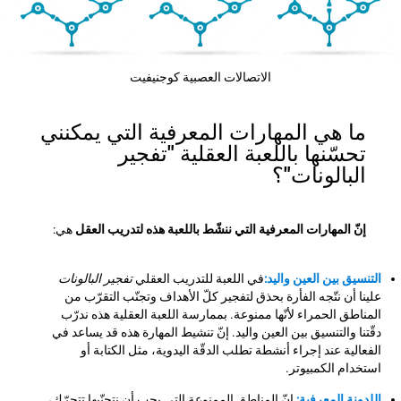
الاتصالات العصبية كوجنيفيت
ما هي المهارات المعرفية التي يمكنني
تحسّنها باللعبة العقلية "تفجير
البالونات"؟
إنّ المهارات المعرفية التي ننشّط باللعبة هذه لتدريب العقل
هي:
التنسيق بين العين واليد:
في اللعبة للتدريب العقلي
تفجير البالونات
علينا أن نتّجه الفأرة بحذق لتفجير كلّ الأهداف وتجنّب التقرّب من
المناطق الحمراء لأنّها ممنوعة. بممارسة اللعبة العقلية هذه ندرّب
دقّتنا والتنسيق بين العين واليد. إنّ تنشيط المهارة هذه قد يساعد في
الفعالية عند إجراء أنشطة تطلب الدقّة اليدوية، مثل الكتابة أو
استخدام الكمبيوتر.
اللدونة المعرفية:
إنّ المناطق الممنوعة التي يجب أن نتجنّبها تتحرّك،