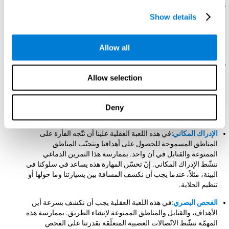
الكبت:
إذا كشفنا خلال اللعبة العقلية قنبلة أو منطقة ممنوعة يجب أن
نوقف خططنا. تساعدنا ممارسة هذا التحدّي العقلي في التنشيط
Show details
وتحسّن قجرتنا على الكبت. إنّه هذه المهارة المعرفية مهمّة لرد
الفعل بسهولة وبطريقة صحيحة أمام حالات تطلب منّا أن نقف. مثلاً،
عندما نريد إجراء تجاوز بالسيارة أو عبور معبر المشاة.
Allow all
المراقبة:
خلال تطوّر هذه اللعبة العقلية علينا أن نحقّق إذا كانت
الاستراتيجيات التي نقوم بها مفيدة أو إذا ينبغي أن نغيّرها. بممارسة
Allow selection
هذا التمرين الدماغي ندرّب ونساعد في تقوية الاتّصالات العصبية
المتعلّقة بقدرتنا على المراقبة. إنّ تحسّن المهارة المعرفية هذه
أساسي لحياتنا اليومية، لأنّه يساعدنا في كشف الأخطاء بسهولة.
Deny
مثلاً، عندما نكتب، نروي قصّة أو نركّب أثاث.
الإدراك المكاني:
في هذه اللعبة العقلية علينا أن نتّجه الفأرة على
المناطق المسموحة للحصول على أهدافنا ونتجنّب المناطق
الممنوعة والقنابل في آن واحد. بممارسة هذا التمرين الدماغي
ننشّط الإدراك المكاني. إنّ تحسّن المهارة هذه يساعد في سلوكنا في
البيئة، مثلاً، عندما يجب أن نكشف المسافة بين يسيارتنا وما حولها أو
تنظيم الحلاية.
الفحص البصري:
في هذه اللعبة العقلية يجب أن نكشف بسرعة أين
الأهداف، والقنابل والمناطق الممنوعة لإنشاء الطريق. بممارسة هذه
المهمّة ننشّط الاتّصالات العصبية المتعلّقة بقدرتنا على الفحص