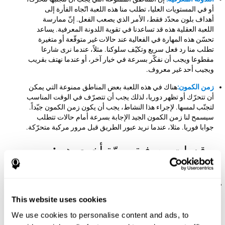
أو في المستويات العليا، تطلب منا هذه اللعبة اتّجاه الفأرة إلى
أهداف بلون محدّد فقط، الأمر الذي يصعب الفعل. إنّ ممارسة
اللعبة العقلية هذه قد تساعدنا في تقوية اللدونة المعرفية. يساعد
تحسّن هذه المهارة في الفعالية عند حالات غير متوقّعة أو متغيرة
تطلب منا رد فعل سريع وتكيّف سلوكنا. مثلاً، عندما نرى شارعا
مقطوعا ويجب أن نفكّر بسرعة في خيار آخر، أو عندما نهتف بقريب
ويجيب أحد غير معروف.
زمن الكمون:
هناك في هذه اللعبة بعض المناطق ممنوعة التي يمكن
أن تتحرّك أو تظهر دوريا، لذلك يجب أن تتصرّف في الوقت المناسب
لتجنّب لمسها. لإجراء هذا النشاط، يجب أن يكون زمن الكمون جيّداً.
سيسمح لنا زمن الكمون الجيد الإجابة بسرعة أمام حالات تتطلب
جوابا فوريا. مثلا، عندما نريد عبور الطريق قبل مرور مركبة متحرّكة.
قدرات معرفية مهمّة أخرى هي:
الانتباه المركّز:
في هذه اللعبة العقلية علينا أن نكشف المحفزات
المختلفة التي تظهر في الشاشة إن لم نكشف حضور قنبلة،
This website uses cookies
فنصطدم ونفقد محاولة. بممارسة اللعبة العقلية هذه نقوّي الانتباه
المركّز. تساعد تقوية هذه القدرة المعرفية في الفعالية عند الحالات
We use cookies to personalise content and ads, to
اليومية التي فيها يجب أن نكشف أي حافز مهم. مثلاً، عندما علينا أن