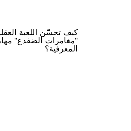
كيف تحسّن اللعبة العقلي
"مغامرات الضفدع" مهار
المعرفية؟