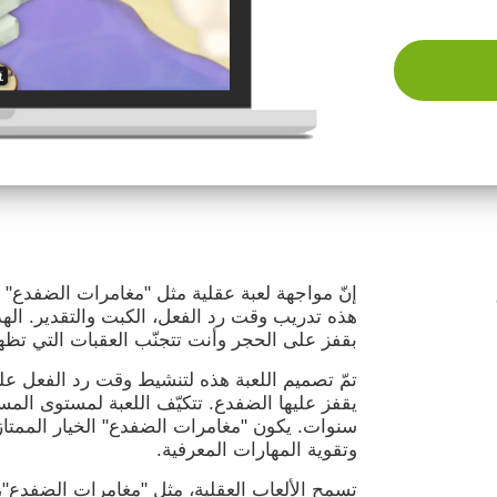
إنّ مواجهة لعبة عقلية مثل "مغامرات الضفدع"
هذه تدريب وقت رد الفعل، الكبت والتقدير. ال
بقفز على الحجر وأنت تتجنّب العقبات التي تظ
تمّ تصميم اللعبة هذه لتنشيط وقت رد الفعل ع
سنوات. يكون "مغامرات الضفدع" الخيار الممتاز
وتقوية المهارات المعرفية.
تسمح الألعاب العقلية، مثل "مغامرات الضفدع"،