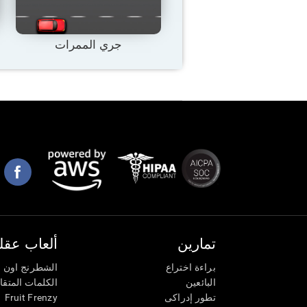
جري الممرات
تمارين
ألعاب عقلي
براءة اختراع
الشطرنج اون ل
البائعين
الكلمات المتق
تطور إدراكى
Fruit Frenzy