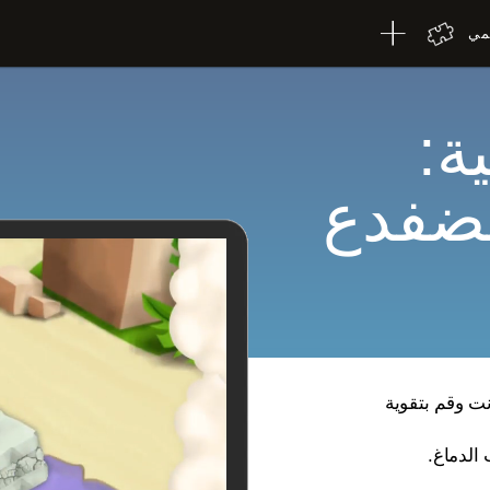
لمي
ة:
لضفدع
ت وقم بتقوية
 الدماغ.