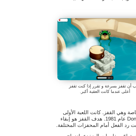
 أن تقفز بسرعة و تقرر إذا كنت تقفز
أعلى عندما كانت العقبة أكبر.
صة وهي القفز. كانت اللعبة الأولى
التي استخدمت القفز كهدف رئيسي Donkey Kong عام 1981. هدف القفز هو إبقاء
قت رد الفعل أمام المحفزات المختلفة.