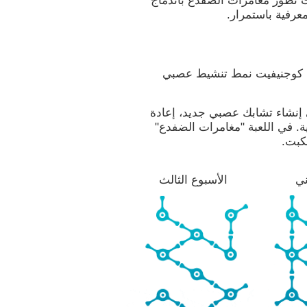
 تطوّر مغامرات الضفدع باندماج
عرفية باستمرار.
ط كوجنيفيت نمط تنشيط عصبي
ي إنشاء تشابك عصبي جديد، إعادة
ية. في اللعبة "مغامرات الضفدع"
لكبت.
ني
الأسبوع الثالث