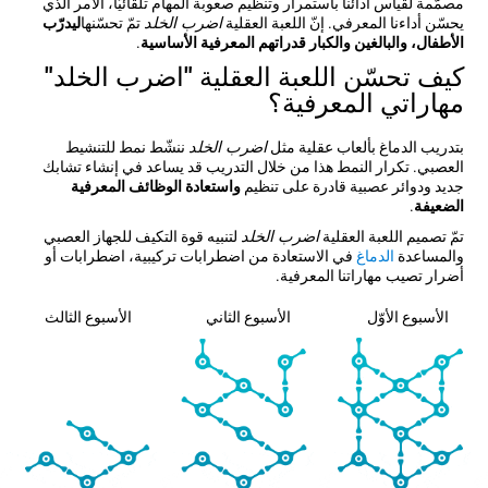
مصمّمة لقياس أدائنا باستمرار وتنظيم صعوبة المهام تلقائيّاً، الأمر الذي
يحسّن أداءنا المعرفي. إنّ اللعبة العقلية
اضرب الخلد
تمّ تحسّنها
ليدرّب
الأطفال، والبالغين والكبار قدراتهم المعرفية الأساسية
.
كيف تحسّن اللعبة العقلية "اضرب الخلد"
مهاراتي المعرفية؟
بتدريب الدماغ بألعاب عقلية مثل
اضرب الخلد
ننشّط نمط للتنشيط
العصبي. تكرار النمط هذا من خلال التدريب قد يساعد في إنشاء تشابك
جديد ودوائر عصبية قادرة على تنظيم
واستعادة الوظائف المعرفية
الضعيفة
.
تمّ تصميم اللعبة العقلية
اضرب الخلد
لتنبيه قوة التكيف للجهاز العصبي
والمساعدة
الدماغ
في الاستعادة من اضطرابات تركيبية، اضطرابات أو
أضرار تصيب مهاراتنا المعرفية.
الأسبوع الأوّل
الأسبوع الثاني
الأسبوع الثالث