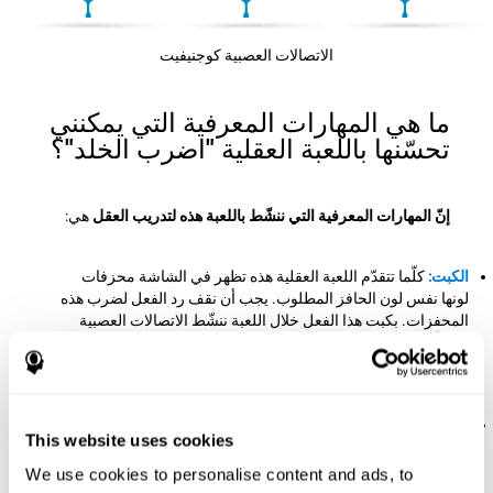
الاتصالات العصبية كوجنيفيت
ما هي المهارات المعرفية التي يمكنني
تحسّنها باللعبة العقلية "اضرب الخلد"؟
إنّ المهارات المعرفية التي ننشّط باللعبة هذه لتدريب العقل
هي:
الكبت:
كلّما تتقدّم اللعبة العقلية هذه تظهر في الشاشة محزفات
لونها نفس لون الحافز المطلوب. يجب أن نقف رد الفعل لضرب هذه
المحفزات. بكبت هذا الفعل خلال اللعبة ننشّط الاتصالات العصبية
المتعلّقة بالكبت. إنّ تقوية هذه المهارة المعرفية المهمّة تساعدنا في
إيقاف السلوك غير المناسب و إنشاء أجوبة من خلال الانتباه
والاستدلال.
زمن الكمون:
في هذا التحدّي العقلي يجب أن نضرب الحافز
This website uses cookies
المطلوب قبل اختفائه، لذلك نحتاج إلى رد الفعل الجيّد لضربها في
الوقت. بممارسة هذه اللعبة ننشّط زمن الكمون. إنّ تحسّن هذه
We use cookies to personalise content and ads, to
القدرة المعرفية يساعدنا في العمل بسرعة أمام المحفزات