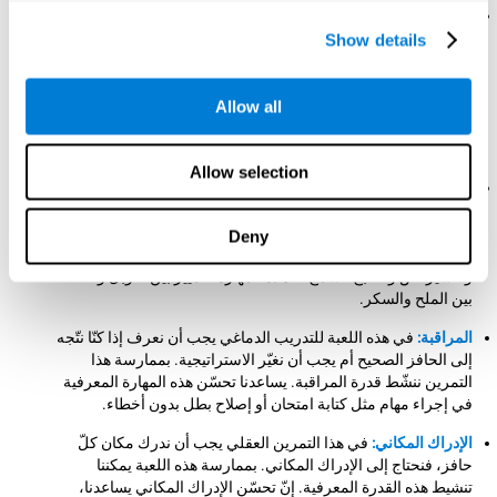
التنسيق بين العين واليد:
لتقدّم هذه اللعبة العقلية نحتاج إلى اتّجاه
الفأرة إلى كلّ حافز مطلوب بسرعة ودقّة. بممارسة هذه اللعبة
Show details
للتدريب الدماغي نساعد في تدريب وتقوية التنسيق بين العين واليد.
إنّ تحسّن هذه القدرة المعرفية مفيد لتحسّن حذقنا عند الأنشطة
اليدوية. مثلاً، عندما نكتب، أو نقود، ونمارس الرياضة وحتّى نفتح
Allow all
لعبة. تسمح لنا هذه المهارة المعرفية إجراء مهمة منسقة بحسب
المعلومات البصرية.
Allow selection
الإدراك البصري:
لتقدّم هذه اللعبة العقلية يجب أن نركّز في كشف
لون كلّ حافز ومميزاته. بإجراء هذا التمرين باستمرار ننشّط ونقوّي
الإدراك البصري. يسمح تحسّن هذه المهارة المعرفية تخفيض
Deny
الأخطاء الإدراكية في حياتنا اليومية. مثلاً، عند القيادة، والرسم،
وتفسير نصّ والطبخ. تسمح لنا هذه المهارة التمييز بين التوبل والخلط
بين الملح والسكر.
المراقبة:
في هذه اللعبة للتدريب الدماغي يجب أن نعرف إذا كنّا نتّجه
إلى الحافز الصحيح أم يجب أن نغيّر الاستراتيجية. بممارسة هذا
التمرين ننشّط قدرة المراقبة. يساعدنا تحسّن هذه المهارة المعرفية
في إجراء مهام مثل كتابة امتحان أو إصلاح بطل بدون أخطاء.
الإدراك المكاني:
في هذا التمرين العقلي يجب أن ندرك مكان كلّ
حافز، فنحتاج إلى الإدراك المكاني. بممارسة هذه اللعبة يمكننا
تنشيط هذه القدرة المعرفية. إنّ تحسّن الإدراك المكاني يساعدنا،