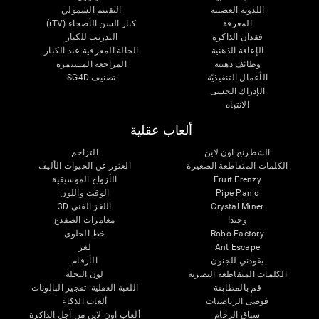
اللدونة العصبية
التقييم الشمولي
المعرفة
كبار السن الأصحاء (iTV)
فقدان الذاكرة
التدريب للكبار
الإعاقة الذهنية
الحالة المعرفية عند الكبار
وظائف ذهنية
المراجعة المستمرة
الأعمال التنفيذيّة
تصنيف SG4D
الإدراك الحسى
الانتباه
ألعاب عقلية
الشطرنج اون لاين
التزاحم
الكلمات المتقاطعة الصغيرة
العثور عن الحيوات الأليف
Fruit Frenzy
الأزواج الموسيقية
Pipe Panic
الوقت واللون
Crystal Miner
اللغز الفني 3D
وحيدا
مغامرات الضفدع
Robo Factory
خط الحلوى
Ant Escape
لغز
يقودني للجنون
الأرقام
الكلمات المتقاطعة البصرية
لون النحلة
قم بالمطابقة
اللعبة العقلية: تفجير البالونات
فوضى الرياضيات
ألعاب الذكاء
سباق الرخام
ألعاب اون لاين من آجل الذاكرة