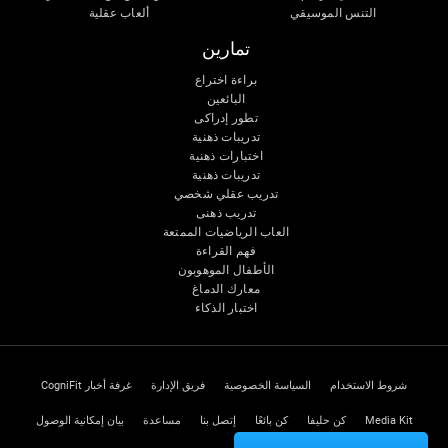
التنس الموسيقي
ألعاب عقلية
تمارين
براءة اختراع
البائعين
تطور إدراكى
تدريبات ذهنية
اختبارات ذهنية
تدريبات ذهنية
تدريب عقلي شخصي
تدريب ذهنى
العاب الرياضيات الممتعة
فهم القراءة
الأطفال الموهوبون
معارك الدماغ
اختبار الذكاء
شروط الاستخدام
السياسة الخصوصية
فريق الإدارة
غرفة أخبار CogniFit
Media Kit
كن حليفا
كن بائعًا
إتصل بنا
مساعدة
بيان إمكانية الوصول