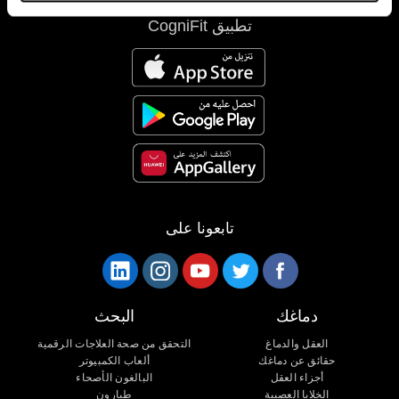
تطبيق CogniFit
تابعونا على
دماغك
البحث
العقل والدماغ
التحقق من صحة العلاجات الرقمية
حقائق عن دماغك
ألعاب الكمبيوتر
أجزاء العقل
البالغون الأصحاء
الخلايا العصبية
طيارون