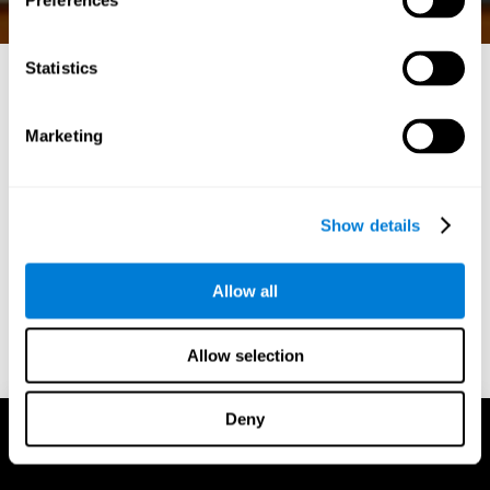
Preferences
Statistics
ألعاب الرياضيات الممتعة:
Marketing
تعلم مع تحفيز حدة الإدراك
في عالم الألعاب الديناميكي على الإنترنت، يبرز كوجنيفيت
كرائد في الجمع بين الترفيه والفوائد المعرفية. انغمس في عالم
Show details
ألعاب الرياضيات الرائعة في كوجنيفيت، حيث تلتقي متعة
اللعب مع علم التعزيز العقلي.
Allow all
الابتداء
Allow selection
Deny