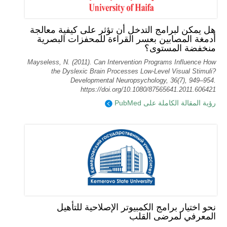
هل يمكن لبرامج التدخل أن تؤثر على كيفية معالجة
أدمغة المصابين بعسر القراءة للمحفزات البصرية
منخفضة المستوى؟
Mayseless, N. (2011). Can Intervention Programs Influence How
the Dyslexic Brain Processes Low-Level Visual Stimuli?
Developmental Neuropsychology, 36(7), 949–954.
https://doi.org/10.1080/87565641.2011.606421
رؤية المقالة الكاملة على PubMed
نحو اختيار برامج الكمبيوتر الإصلاحية للتأهيل
المعرفي لمرضى القلب