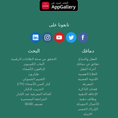
تابعونا على
دماغك
البحث
العقل والدماغ
التحقق من صحة العلاجات الرقمية
حقائق عن دماغك
ألعاب الكمبيوتر
أجزاء العقل
البالغون الأصحاء
الخلايا العصبية
طيارون
اللدونة العصبية
التقييم الشمولي
المعرفة
كبار السن الأصحاء (iTV)
فقدان الذاكرة
التدريب للكبار
الإعاقة الذهنية
الحالة المعرفية عند الكبار
وظائف ذهنية
المراجعة المستمرة
الأعمال التنفيذيّة
تصنيف SG4D
الإدراك الحسى
الانتباه