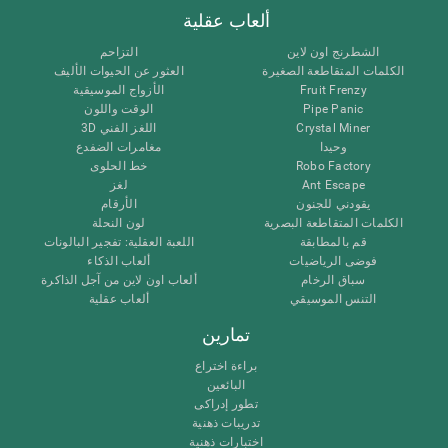
ألعاب عقلية
الشطرنج اون لاين
التزاحم
الكلمات المتقاطعة الصغيرة
العثور عن الحيوات الأليف
الأزواج الموسيقية
Fruit Frenzy
الوقت واللون
Pipe Panic
اللغز الفني 3D
Crystal Miner
وحيدا
مغامرات الضفدع
خط الحلوى
Robo Factory
لغز
Ant Escape
يقودني للجنون
الأرقام
الكلمات المتقاطعة البصرية
لون النحلة
قم بالمطابقة
اللعبة العقلية: تفجير البالونات
فوضى الرياضيات
ألعاب الذكاء
سباق الرخام
ألعاب اون لاين من آجل الذاكرة
التنس الموسيقي
ألعاب عقلية
تمارين
براءة اختراع
البائعين
تطور إدراكى
تدريبات ذهنية
اختبارات ذهنية