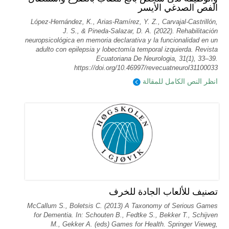
الفص الصدغي الأيسر
López-Hernández, K., Arias-Ramírez, Y. Z., Carvajal-Castrillón,
J. S., & Pineda-Salazar, D. A. (2022). Rehabilitación
neuropsicológica en memoria declarativa y la funcionalidad en un
adulto con epilepsia y lobectomía temporal izquierda. Revista
Ecuatoriana De Neurologia, 31(1), 33–39.
https://doi.org/10.46997/revecuatneurol31100033
انظر النص الكامل للمقالة
تصنيف للألعاب الجادة للخرف
McCallum S., Boletsis C. (2013) A Taxonomy of Serious Games
for Dementia. In: Schouten B., Fedtke S., Bekker T., Schijven
M., Gekker A. (eds) Games for Health. Springer Vieweg,