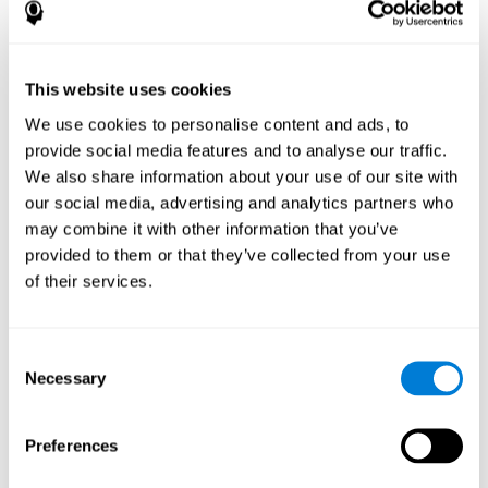
Tapia, J. L., Aras, L. M., & Duñabeitia, J. A. (2024). Enhancing
Executive Functions in Pediatric Epilepsy: Feasibility and
Efficacy of a Computerized Cognitive Training Program. Children,
11(4), 484. https://doi.org/10.3390/children11040484
This website uses cookies
انظر النص الكامل للمقالة
We use cookies to personalise content and ads, to
provide social media features and to analyse our traffic.
We also share information about your use of our site with
our social media, advertising and analytics partners who
may combine it with other information that you’ve
provided to them or that they’ve collected from your use
التدريب المعرفي الشخصي في المنزل لمرضى
of their services.
التصلب المتعدد: دراسة عن الاخلاص والأداء
المعرفي
Shatil E, A Metzer, Horvitz O, Miller R. (2010) Home-based
Consent
personalized cognitive training in MS patients: a study of
Necessary
Selection
adherence and cognitive performance. Neurorehabilitación;
26:143-53.
أقرأ نص المقال كاملاً على PubMed
Preferences