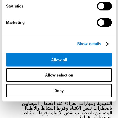
Statistics
Marketing
هل يؤدي التدريب المعرفي إلى تحسين التنقل
وتعزيز الإدراك وتعزيز التنشيط العصبي؟
Marusic, U., Verghese, J., & Mahoney, J. R. (2022). Does
Show details
Cognitive Training Improve Mobility, Enhance Cognition, and
Promote Neural Activation? Frontiers in Aging Neuroscience, 14.
انظر المقال كاملا
Allow all
Allow selection
Deny
التأثير التفاضلي للتدريب المعرفي على الوظائف
التنفيذية ومهارات القراءة عند الأطفال المصابين
باضطراب نقص الانتباه وفرط النشاط والأطفال
المصابين باضطراب نقص الانتباه وفرط النشاط
وصعوبات القراءة.