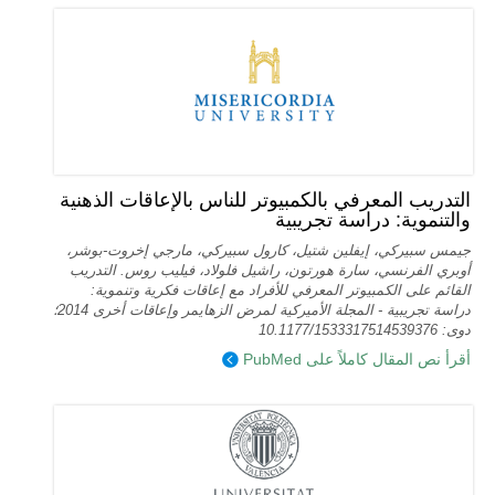
التدريب المعرفي بالكمبيوتر للناس بالإعاقات الذهنية
والتنموية: دراسة تجريبية
جيمس سبيركي، إيفلين شتيل، كارول سبيركي، مارجي إخروت-بوشر،
أوبري الفرنسي، سارة هورتون، راشيل فلولاد، فيليب روس. التدريب
القائم على الكمبيوتر المعرفي للأفراد مع إعاقات فكرية وتنموية:
دراسة تجريبية - المجلة الأميركية لمرض الزهايمر وإعاقات أخرى 2014؛
دوى: 10.1177/1533317514539376
أقرأ نص المقال كاملاً على PubMed