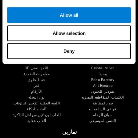
الإعاقة الذهنية
الحالة المعرفية عند الكبار
وظائف ذهنية
المراجعة المستمرة
الأعمال التنفيذيّة
تصنيف SG4D
Allow all
الإدراك الحسى
الانتباه
Allow selection
ألعاب عقلية
الشطرنج اون لاين
التزاحم
الكلمات المتقاطعة الصغيرة
العثور عن الحيوات الأليف
Deny
Fruit Frenzy
الأزواج الموسيقية
Pipe Panic
الوقت واللون
Crystal Miner
اللغز الفني 3D
وحيدا
مغامرات الضفدع
Robo Factory
خط الحلوى
Ant Escape
لغز
يقودني للجنون
الأرقام
الكلمات المتقاطعة البصرية
لون النحلة
قم بالمطابقة
اللعبة العقلية: تفجير البالونات
فوضى الرياضيات
ألعاب الذكاء
سباق الرخام
ألعاب اون لاين من آجل الذاكرة
التنس الموسيقي
ألعاب عقلية
تمارين