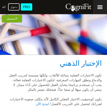
PRO
دخول
العرب
التسجيل
الإختبار الذهني
تكون الاختبارات العقلية مماثلة للألعاب، ولكنّها مصممة لتدريب العقل
والدماغ وتطوّر المهارات المعرفية. لتكون الاختبارات العقلية فعالة،
يجب أن تستخدم برنامجا يتحدّى العقل للحصول على أداء ممتاز. لا
ينبغي أن يكون سهلا أو صعبا جدّاً، فيجعلك تشعر بالملل.
يكون كوجنيفيت الاختبار العقلي الكامل لأنّه يتكيّف صعوبة الاختبارات
لقدراتك لتحصل على التدريب الأفضل!
ابتدئ الآن