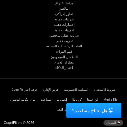
براءة اختراع
البائعين
تطور إدراكى
تدريبات ذهنية
اختبارات ذهنية
تدريبات ذهنية
تدريب عقلي شخصي
تدريب ذهنى
العاب الرياضيات الممتعة
فهم القراءة
الأطفال الموهوبون
معارك الدماغ
اختبار الذكاء
شروط الاستخدام
السياسة الخصوصية
فريق الإدارة
غرفة أخبار CogniFit
Media Kit
كن حليفا
كن بائعًا
إتصل بنا
مساعدة
بيان إمكانية الوصول
مركز الثقة
هل تحتاج مساعدة؟
CogniFit Inc © 2026
السودان