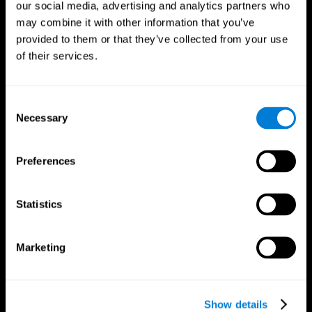
our social media, advertising and analytics partners who
may combine it with other information that you’ve
provided to them or that they’ve collected from your use
of their services.
Consent
Necessary
Selection
تابعونا على
Preferences
دماغك
البحث
Statistics
العقل والدماغ
التحقق من صحة العلاجات الرقمية
حقائق عن دماغك
ألعاب الكمبيوتر
Marketing
أجزاء العقل
البالغون الأصحاء
الخلايا العصبية
طيارون
اللدونة العصبية
التقييم الشمولي
المعرفة
كبار السن الأصحاء (iTV)
فقدان الذاكرة
التدريب للكبار
Show details