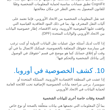
CogniFit تطبق ضمانات مناسبة لحماية المعلومات الشخصية وفقًا
للقانون المعمول به، بغض النظر عن مكان معالجتها.
عند نقل المعلومات الشخصية من الاتحاد الأوروبي، فإننا نعتمد على
آليات النقل المعترف بها، بما في ذلك البنود التعاقدية القياسية التي
وافقت عليها المفوضية الأوروبية، وعند الاقتضاء، إطار خصوصية البيانات
بين الاتحاد الأوروبي والولايات المتحدة (DPF).
إذا كانت لديك أسئلة حول عمليات نقل البيانات الدولية أو كنت ترغب
في ممارسة حقوقك المتعلقة بالخصوصية، فيمكنك الاتصال بنا في أي
وقت أو إغلاق حسابك كما هو موضح في قسم "حقوقك في الوصول
إلى بياناتك الشخصية والتحكم فيها".
10. كشف الخصوصية في أوروبا.
إذا عشت في المنطقة الاقتصادية الأوروبية، المملكة المتحدة أو
سويسرا، يرجى مراجعة بيانات الخصوصية الإضافية تحت اللائحة العامة
لحماية البيانات في الاتحاد الأوروبي
الصحة وفئات خاصة أخرى للبيانات الشخصية
بما أنّ المعلومات التي نجمعها هي بيانات متعلّقة بالصحة أو نوع خاص