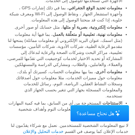
الأجهزة التي تستخدمها للوصول إلى الخدمات.
معلومات تحديد الوقع الجغرافي
، بما في ذلك إشارات GPS ،
وأجهزة استشعار الجهاز ، ونقاط الوصول إلى Wi-Fi ومعرف شبكة
خلوية، إذا كنت قد منحتنا الوصول إلى هذه المعلومات.
معلومات إلكترونية، بصرية أو مثلها
، مثل حسابك أو صور أخرى.
معلومات نهنية، تعليمية أو متعلّقة بالعمل
، بما فيها أية معلومات
(مثل اسمك، عنوان البريد الإلكتروني أو معلومات مماثلة) يمنحها لنا
مقدمو الرعاية الطبية، شركات الأدوية، شركات التأمين، مؤسسات
تعليمية، مراكز البحث وشركات الصحة والرعاية لندعاك إلى
المشاركة أو تحديد الاختيار لخدمات كوجنيفيت التي تقدّمها للمرضى،
والعملاء، والعاملين، والطلاب، ومشاركي الدراسة والمستهلكين.
معلومات أخرى
، بما بيها معلومات الحساب، كسيرتك أو بلدك،
معلومات حول مميزات الخدمات، مثلا معلومات حول أصدقائك
وسجلات النشاط العقلي، الرياضة، النوم، رسائل للخدمات
والمعلومات المسجلة بجهاز التي تتغير بحسب الجهاز الذي
نستخدمه.
الاستنتاجات
المستخرجة من أي من السابق، بما فيه كمية المهارات
المعرفية التي قيّمتها، درّبتها، معلومات النوم وأهداف شخصية
هل تحتاج مساعدة؟
للرياضة والنشاط.
لا نبيع المعلومات الشخصية للمستخدمين. نعمل مع شركاء يقدّمون لنا
خدمات الإعلان كما يوصف في القسم
خدمات التحليل والإعلان