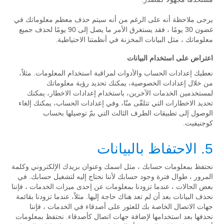
يرجى ملاحظة أنه على الرغم من أنه سيتم حذف معظم معلوماتك في
غضون 30 يومًا ، فقد يستغرق الأمر ما يصل إلى 90 يومًا لحذف جميع
معلوماتك ، مثل البيانات المخزنة في أنظمتنا الاحتياطية.
اعتراض على استخدام البيانات
نعطيك إعدادات الحساب والأدوات لمراقبة استخدام المعلومات. مثلاً،
من خلال إعدادات الخصوصية، يمكنك تحديد رؤية معلوماتك
لمستخدمين الخدمات الآخرين، باستخدام إعدادات الاخطار، يمكنك
تحديد الاخطارات التي تتلقّى منّا، وفي إعدادات الحساب، يمكنك إلغاء
الوصول إلى تطبيقات الطرف الثالث التي بمّ توصيلها بحساب
كوجنيفيت.
5. الاحتفاظ بالبيانات
نحتفظ بمعلومات حسابك ، مثل اسمك وعنوان بريدك الإلكتروني وكلمة
المرور ، طوال فترة وجود حسابك لأننا نحتاج إليه لتشغيل حسابك. في
بعض الحالات ، عندما تزودنا بمعلومات عن إحدى ميزات الخدمات ، فإننا
نحذف البيانات بعد أن لم تعد هناك حاجة إليها. مثلاً، عندما تزودنا بقائمة
جهات الاتصال الخاصة بك للعثور على أصدقاء في الخدمات ، فإننا
نحذفها بعد استخدامها لإضافة جهات اتصال كأصدقاء. نحتفظ بمعلومات