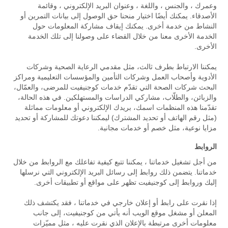
وعمرك ، والجنس ، واللغة ، وعنوان البريد الإلكتروني ، وقائمة
الأصدقاء. يمكنك أيضًا اختيار منحنا حق الوصول إلى بيانات التمرين أو
النشاط من خدمة أخرى. يمكنك إيقاف مشاركة المعلومات حول
الخدمة الأخرى معنا من خلال القضاء على وصولنا إلى تلك الخدمة
الأخرى.
يمكننا الارتباط بطرف ثالث، مثل مقدمي الرعاية الصحية وشركات
الأدوية وأصحاب العمل وشركات التأمين والمؤسسات التعليمية ومراكز
البحث شركات الصحة التي تقدّم خدمات كوجنيفيت للمرضى، والعمّال،
والزبائن، والطلّاب، مشاركي الدراسات والمستهلكين. في هذه الحالة،
تقدّمنا هذه المنظمات اسمك، بريدك الإلكتروني أو معلومات مماثلة
(مثل رقم الهاتف أو تحديد المشترك) ليمكننا دعوتك للمشاركة أو تحديد
مزايا نوعية، مثل خصم أو خدمات مجانية.
الروابط
من أجل تشغيل خدماتنا ، يمكننا تتبع كيفية تفاعلك مع الروابط من خلال
خدماتنا. يتضمن ذلك روابط إلى رسائل البريد الإلكتروني التي نرسلها
إليك وروابط إلى كوجنيفيت تظهر على مواقع أو تطبيقات أخرى.
إذا نقرت على رابط أو إعلان خارجي في خدماتنا ، فقد يكتشف ذلك
المعلن أو مشغل موقع الويب أنه يأتي من كوجنيفيت، إلى جانب
معلومات أخرى مرتبطة بالإعلان الذي نقرت عليه ، مثل مميّزات