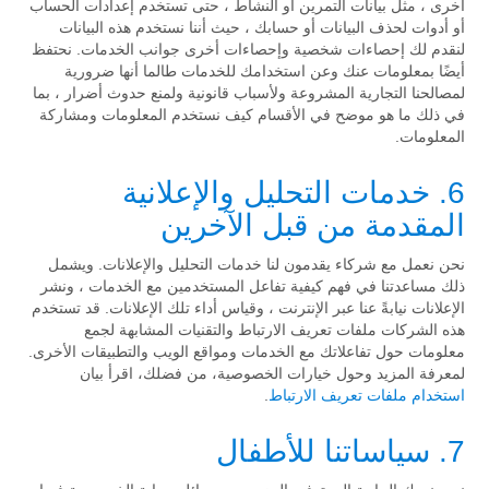
أخرى ، مثل بيانات التمرين أو النشاط ، حتى تستخدم إعدادات الحساب
أو أدوات لحذف البيانات أو حسابك ، حيث أننا نستخدم هذه البيانات
لنقدم لك إحصاءات شخصية وإحصاءات أخرى جوانب الخدمات. نحتفظ
أيضًا بمعلومات عنك وعن استخدامك للخدمات طالما أنها ضرورية
لمصالحنا التجارية المشروعة ولأسباب قانونية ولمنع حدوث أضرار ، بما
في ذلك ما هو موضح في الأقسام كيف نستخدم المعلومات ومشاركة
المعلومات.
6. خدمات التحليل والإعلانية
المقدمة من قبل الآخرين
نحن نعمل مع شركاء يقدمون لنا خدمات التحليل والإعلانات. ويشمل
ذلك مساعدتنا في فهم كيفية تفاعل المستخدمين مع الخدمات ، ونشر
الإعلانات نيابةً عنا عبر الإنترنت ، وقياس أداء تلك الإعلانات. قد تستخدم
هذه الشركات ملفات تعريف الارتباط والتقنيات المشابهة لجمع
معلومات حول تفاعلاتك مع الخدمات ومواقع الويب والتطبيقات الأخرى.
لمعرفة المزيد وحول خيارات الخصوصية، من فضلك، اقرأ بيان
استخدام ملفات تعريف الارتباط
.
7. سياساتنا للأطفال