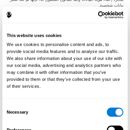
بيانات شخصية.
المشاركة الطوعية
المشاركة في التقييمات المعرفية وبرامج التدريب اختيارية، ما لم يقتضِ
الراعي خلاف ذلك امتثالاً للقانون المعمول به. ويحق للمستخدمين
This website uses cookies
التوقف عن استخدام الخدمات في أي وقت.
We use cookies to personalise content and ads, to
خدمات الطرف الثالث
provide social media features and to analyse our traffic.
يمكن خدمات أخرى العثور على ملفك بحسب إعدادات حسابك. عندما
We also share information about your use of our site with
تختار ربط حسابك بخدمات أخرى، ستكون البيانات الشخصية متاحة له.
our social media, advertising and analytics partners who
سيتم وصف أو مشاركة هذه البيانات الشخصية في شاشة الموافقة
may combine it with other information that you’ve
عندما تختار ربط الحسابات. مثلاً، يمكنك ربط حسابك على الفيسبوك أو
تويتر لمشاركة محتوى خدماتنا مع هذه الخدمات الأخرى. يمكنك إبطال
provided to them or that they’ve collected from your use
الرابط مع هذه الحسابات.
of their services.
مزودي الخدمة
نقوم بنقل المعلومات إلى الشركات التابعة لنا ، ومقدمي الخدمات ،
Consent
والشركاء الآخرين الذين يقومون بمعالجتها من أجلنا ، بناءً على تعليماتنا
Necessary
Selection
ووفقًا لهذه السياسة وأية إجراءات سرية وأمان أخرى مناسبة. يقدم لنا
هؤلاء الشركاء خدمات في جميع أنحاء العالم ، بما في ذلك التطور
والصيانة ودعم العملاء وتقنية المعلومات والمدفوعات والمبيعات