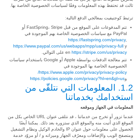
ثالث قد تحتفظ بهذه المعلومات وفقًا لسياسات الخصوصية الخاصة بها.
ترتبط كوجنيفيت بمعالجي الدفع التالية:
تتم المدفوعات على الموقع من قبل FastSpring، Stripe أو
PayPal مع سياسات الخصوصية الخاصة بهم الموجودة في
https://fastspring.com/privacy
,
https://www.paypal.com/us/webapps/mpp/ua/privacy-full
y
https://stripe.com/us/privacy
en
على التوالي.
تتم معالجة الدفعات بواسطة Apple أو Google باستخدام سياسات
الخصوصية الخاصة بها الموجودة في
https://www.apple.com/privacy/privacy-policy/
و
https://policies.google.com/privacy?hl=en&gl=us
1.2. المعلومات التي نتلقّى من
استخدامك بخدماتنا
المعلومات في الجهاز وموقعه
عندما تزور أو تخرج من خدماتنا ، قد نتلقى عنوان URL الخاص بكل من
الموقع الذي أتيت منه والموقع الذي ستزوره بعد ذلك. يمكننا أيضًا
الحصول على معلومات حول عنوان IP والخادم الوكيل ونظام التشغيل
ومتصفح الويب والإضافات ومعرّف الجهاز وميزاته و / أو مزوّد خدمة