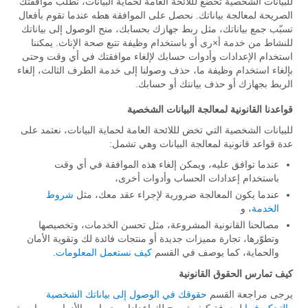
للبيانات الشخصية تخضع لللائحة العامة لحماية البيانات، نطلب موافقتك
الصريحة لمعالجة بياناتك. نحصل على الموافقة هطه عندما تقوم بأفعال
تسبّب جمع بياناتك، مثل ربط جهازك بحسابك، منح الوصول إلى بياناتك
للنشاط من خدمة أ×رى أو باستخدام وظيفة تتبع صحة الإناث. يمكننا
استخدام الإعدادات وأدوات حسابك لإلغاء موافقتك في أي وقت وحتى
بإلغاء استخدام وظيفة ما، حذف وصولنا إلى خدمة الطرف الثالث، إلغاء
الربط بجهازك أو حذف بيانتك أو حسابك.
قواعدنا القانونية لمعالجة البيانات الشخصية
للبيانات الشخصية التي تخض لللائحة العامة لحماية البيانات، نعتمد على
عدة قواعد قانونية لمعالجة البيانات وهي تشمل:
عندما توافق عليه، ويمكن إلغاء هذه الموافقة في أي وقت
باستخدام إعدادات الحساب وأدوات أخرى،
عندما يكون المعالجة ضرورية لإجراء عقد معك، مثل
شروط
الخدمة
، و
مصالحنا القانونية المشروعة، مثل تحسن الخدمات، وتخصيصها
وتطوّرها، تجارة مميزات جديدة أو منتجات فائدة لك وتقوية الأمان
والحماية، كما يوصف في القسم
كيف نستعمل المعلومات
.
كيف تمارس الحقوق القانونية
يرجى مراجعة القسم
حقوقك في الوصول إلى بياناتك الشخصية