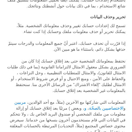
باستخدام إعدادات حسابك، يمكنك أيضًا تحميل المعلومات بتنسيق ملف
شائع الاستخدام ، بما في ذلك بيانات حول أنشطتك ونتائجك.
تحرير وحذف البيانات
تسمح لك إعدادات حسابك تغيير وحذف معلوماتك الشخصية. مثلاً،
يمكنك تحرير أو حذف معلومات ملفك وحسابك إذا كنت تشاء.
إذا قرّرت أن تحذف حسابك، اعتبر أنّ جميع المعلومات والدرجات سيتمّ
حذفها بشكل دائم، باستثناء ما هو مبين الآن.
نحتفظ بمعلوماتك الشخصية حتى بعد إغلاق حسابك إذا كان من
الضروري بشكل معقول الامتثال لالتزاماتنا القانونية (بما في ذلك طلبات
الامتثال للقانون)، والامتثال للمتطلبات التنظيمية ، وحل النزاعات ،
والحفاظ على الأمن ، ومنع الاحتيال و أو فرض شروط الاستخدام ، أو
الامتثال لطلبك "إلغاء الاشتراك" من الرسائل الأخرى منا. سنحتفظ
بالمعلومات غير الشخصية بعد إغلاق حسابك.
المعلومات التي شاركتها مع الآخرين (مثلاً، مع أحد الوالدين،
مربيين
و
الاختصاصيين بالصحّة
،
و
، وبعض ) مرئيًا بعد إغلاق حسابك أو إزالة
معلومات من ملفك الشخصي أو صندوق البريد الخاص بك ، ولا نتحكم
في البيانات التي قام مستخدمون آخرون بنسخها من خدماتنا. سيعرض
محتوى خصائص المجتمع (مثلاً، التحديات) المرتبطة بالحسابات المغلقة
مستخدمًا مجهولاً كمصدر.