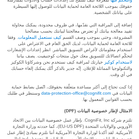
والتحكم فيها
لمعرفة كيف تسمح لك إعدادات حساب والأدوات بممارسة
حقوقك بموجب اللائحة العامة لحماية البيانات للوصول إليها السيطرة
على بياناتك الشخصية.
إضافة إلى المراقبة التي نقدّمها، في ظروف محدودة، يمكنك محاولة
تقييد معالجة بيانتك أو تعترض معالجتنا لبيانتك بحسب مصالحنا
المشروعة، وحتى بموجب وصف القسم
كيف نستعمل المعلومات
. وفقا
للائحة العامة لحماية البيانات، لديك الحق العام في الاعتراض على
استخدام معلوماتك لأغراض التسويق المباشر. انظر إعدادات الإشعارات
لتحكّم اتصالاتك للتسويق معك حول منتجات كوجنيفيت. يصف بياننا
لاستخدام كوكيز
خيارتك لمراقبة كيف نستخدم نحن وشركاؤنا الكوكيز
والتكنولوجيا المماثلة للإعلان. إنّه جدير بالذكر أنّك يمكنك إلغاء حسابك
في أي وقت.
إذا كنت تحتاج إلى أكثر مساعدة متعلّقة بحقوقك، اتّصل بضابط حماية
البيانات في
data-protection-office@cognifit.com
وسننظر في طلبك
بحسب القوانين المعمول بها.
الامتثال لإطار خصوصية البيانات (DPF)
تلتزم شركة CogniFit, Inc. بإطار عمل خصوصية البيانات بين الاتحاد
الأوروبي والولايات المتحدة (EU-US DPF)، كما حددته وزارة التجارة
الأمريكية. لقد أكدنا لوزارة التجارة الأمريكية أننا نلتزم بمبادئ إطار عمل
خصوصية البيانات بين الاتحاد الأوروبي والولايات المتحدة (مبادئ إطار