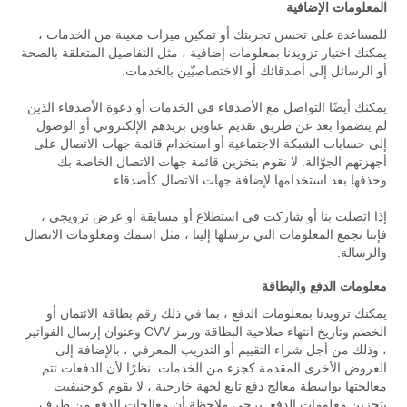
المعلومات الإضافية
للمساعدة على تحسن تجربتك أو تمكين ميزات معينة من الخدمات ،
يمكنك اختيار تزويدنا بمعلومات إضافية ، مثل التفاصيل المتعلقة بالصحة
أو الرسائل إلى أصدقائك أو الاختصاصيّين بالخدمات.
يمكنك أيضًا التواصل مع الأصدقاء في الخدمات أو دعوة الأصدقاء الذين
لم ينضموا بعد عن طريق تقديم عناوين بريدهم الإلكتروني أو الوصول
إلى حسابات الشبكة الاجتماعية أو استخدام قائمة جهات الاتصال على
أجهزتهم الجوّالة. لا نقوم بتخزين قائمة جهات الاتصال الخاصة بك
وحذفها بعد استخدامها لإضافة جهات الاتصال كأصدقاء.
إذا اتصلت بنا أو شاركت في استطلاع أو مسابقة أو عرض ترويجي ،
فإننا نجمع المعلومات التي ترسلها إلينا ، مثل اسمك ومعلومات الاتصال
والرسالة.
معلومات الدفع والبطاقة
يمكنك تزويدنا بمعلومات الدفع ، بما في ذلك رقم بطاقة الائتمان أو
الخصم وتاريخ انتهاء صلاحية البطاقة ورمز CVV وعنوان إرسال الفواتير
، وذلك من أجل شراء التقييم أو التدريب المعرفي ، بالإضافة إلى
العروض الأخرى المقدمة كجزء من الخدمات. نظرًا لأن الدفعات تتم
معالجتها بواسطة معالج دفع تابع لجهة خارجية ، لا يقوم كوجنيفيت
بتخزين معلومات الدفع. يرجى ملاحظة أن معالجات الدفع من طرف