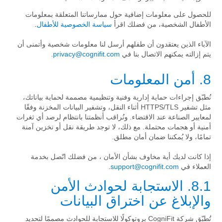
للحصول على معلومات إضافية حول ممارساتنا المتعلقة بمعلومات
الأطفال الشخصية، من فضلك اقرأ
سياسة الخصوصية للأطفال
.
الآباء الذين يعتقدون أن طفلهم أرسل لنا معلومات شخصية وأتمنى أن
يتم إزالته يمكنهم الاتصال بنا في
privacy@cognifit.com
.
8. أمن المعلومات
نُطبّق إجراءات حماية إدارية وفنية وتنظيمية مصممة لحماية بياناتك،
مثل تشفير HTTPS/TLS أثناء النقل، وتشفير البيانات المخزنة وفقًا
لمعايير الصناعة عند الاقتضاء. ونُراقب أنظمتنا بانتظام لرصد أي ثغرات
أمنية أو هجمات محتملة. مع ذلك، لا توجد طريقة نقل أو تخزين آمنة
تمامًا، ولا يُمكننا ضمان أمان مطلق.
إذا كانت لديك أية مخاوف بشأن الأمان ، من فضلك اتّصل بخدمة
العملاء في
support@cognifit.com
.
8.1. الاستجابة لحوادث الأمن
والإبلاغ عن اختراق البيانات
تُطبّق شركة CogniFit بروتوكولًا للاستجابة للحوادث مصممًا لتحديد