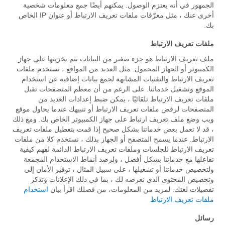
الجمهور في أنه يعتزم الوصول. يمكنهم أيضًا جمع معلومات شخصية
أخرى عنك ، مثل معرّفات ملفات تعريف الارتباط أو عنوان IP الخاص
بك.
ملفات تعريف الارتباط
ملف تعريف الارتباط هو جزء صغير من البيانات يتم تخزينها على جهاز
الكمبيوتر أو الجهاز المحمول. مثل العديد من المواقع ، نستخدم ملفات
تعريف الارتباط والتقنيات المشابهة لجمع بيانات إضافية عن استخدام
الموقع وتشغيل خدماتنا. على الرغم من أن معظم المتصفحات تقبل
ملفات تعريف الارتباط تلقائيًا ، يمكن ضبط إعدادات العديد من
المتصفحات لرفض ملفات تعريف الارتباط أو تنبيهك عندما يحاول موقع
ويب وضع ملف تعريف ارتباط على جهاز الكمبيوتر الخاص بك. ومع ذلك
، قد لا تعمل بعض خدماتنا بشكل صحيح إذا قمت بتعطيل ملفات تعريف
الارتباط. عندما يسمح المتصفح أو الجهاز بذلك ، نستخدم كلا من ملفات
تعريف الارتباط للجلسات وملفات تعريف الارتباط الدائمة لفهم كيفية
تفاعلها مع خدماتنا بشكل أفضل ، ولرصد أنماط الاستخدام المجمعة
ولتخصيص خدماتنا أو تشغيلها ، على سبيل المثال ، توفير الأمان إلى
وتخصيص المحتوى الذي نعرضه لك ، بما في ذلك الإعلانات وتذكر
تفضيلات لغتك. لمزيد من المعلومات، من فضلك اقرأ بيان
استخدام
ملفات تعريف الارتباط
رسائل