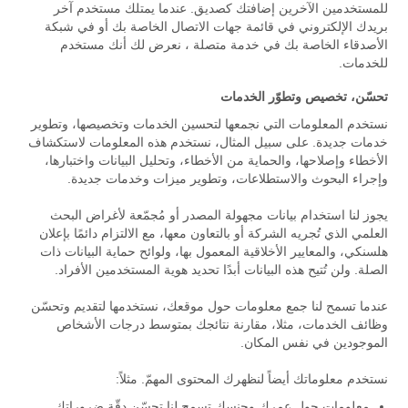
للمستخدمين الآخرين إضافتك كصديق. عندما يمتلك مستخدم آخر
بريدك الإلكتروني في قائمة جهات الاتصال الخاصة بك أو في شبكة
الأصدقاء الخاصة بك في خدمة متصلة ، نعرض لك أنك مستخدم
للخدمات.
تحسّن، تخصيص وتطوّر الخدمات
نستخدم المعلومات التي نجمعها لتحسين الخدمات وتخصيصها، وتطوير
خدمات جديدة. على سبيل المثال، نستخدم هذه المعلومات لاستكشاف
الأخطاء وإصلاحها، والحماية من الأخطاء، وتحليل البيانات واختبارها،
وإجراء البحوث والاستطلاعات، وتطوير ميزات وخدمات جديدة.
يجوز لنا استخدام بيانات مجهولة المصدر أو مُجمّعة لأغراض البحث
العلمي الذي تُجريه الشركة أو بالتعاون معها، مع الالتزام دائمًا بإعلان
هلسنكي، والمعايير الأخلاقية المعمول بها، ولوائح حماية البيانات ذات
الصلة. ولن تُتيح هذه البيانات أبدًا تحديد هوية المستخدمين الأفراد.
عندما تسمح لنا جمع معلومات حول موقعك، نستخدمها لتقديم وتحسّن
وظائف الخدمات، مثلا، مقارنة نتائجك بمتوسط درجات الأشخاص
الموجودين في نفس المكان.
نستخدم معلوماتك أيضاً لنظهرك المحتوى المهمّ. مثلاً:
معلومات حول عمرك وجنسك تسمح لنا تحسّن دقّة ضروراتك