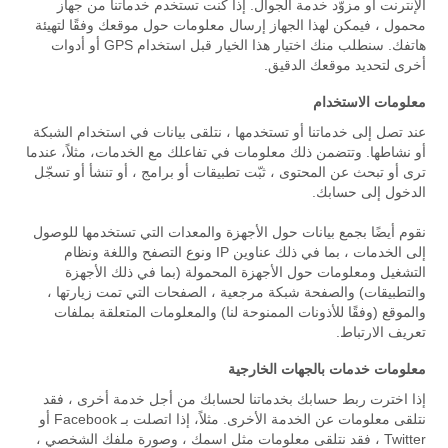
الإنترنت أو مزوّد خدمة الجوال. إذا كنت تستخدم خدماتنا من جهاز
محمول ، فيمكن لهذا الجهاز إرسال معلومات حول موقعك وفقًا لتهيئة
هاتفك. سنطلب منك اختيار هذا الخيار قبل استخدام GPS أو أدوات
أخرى لتحديد موقعك الدقيق.
معلومات الاستخدام
عند تصل إلى خدماتنا أو تستخدمها ، نتلقى بيانات في استخدام الشبكة
أو نشاطها. وتتضمن ذلك معلومات في تفاعلك مع الخدمات، مثلاً، عندما
ترى أو تبحث عن المحتوى ، ثبّت تطبيقات أو برامج ، أو تنشأ أو تسجّل
الدخول إلى حسابك.
نقوم أيضًا بجمع بيانات حول الأجهزة والمعدات التي تستخدمها للوصول
إلى الخدمات ، بما في ذلك عناوين IP ونوع التصفح واللغة ونظام
التشغيل ومعلومات حول الأجهزة المحمولة (بما في ذلك الأجهزة
والتطبيقات) والصفحة شبكة مرجعية ، الصفحات التي تمت زيارتها ،
والموقع (وفقًا للأذونات الممنوحة لنا) والمعلومات المتعلقة بملفات
تعريف الارتباط.
معلومات خدمات بالجهات الخارجية
إذا اخترت ربط حسابك بخدماتنا لحسابك من أجل خدمة أخرى ، فقد
نتلقى معلومات عن الخدمة الأخرى. مثلاً، إذا اتصلت بـ Facebook أو
Twitter ، فقد نتلقى معلومات مثل اسمك ، وصورة ملفك الشخصي ،