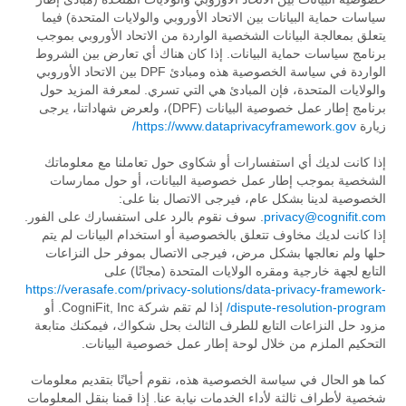
سياسات حماية البيانات بين الاتحاد الأوروبي والولايات المتحدة) فيما
يتعلق بمعالجة البيانات الشخصية الواردة من الاتحاد الأوروبي بموجب
برنامج سياسات حماية البيانات. إذا كان هناك أي تعارض بين الشروط
الواردة في سياسة الخصوصية هذه ومبادئ DPF بين الاتحاد الأوروبي
والولايات المتحدة، فإن المبادئ هي التي تسري. لمعرفة المزيد حول
برنامج إطار عمل خصوصية البيانات (DPF)، ولعرض شهاداتنا، يرجى
زيارة
https://www.dataprivacyframework.gov/
إذا كانت لديك أي استفسارات أو شكاوى حول تعاملنا مع معلوماتك
الشخصية بموجب إطار عمل خصوصية البيانات، أو حول ممارسات
الخصوصية لدينا بشكل عام، فيرجى الاتصال بنا على:
privacy@cognifit.com
. سوف نقوم بالرد على استفسارك على الفور.
إذا كانت لديك مخاوف تتعلق بالخصوصية أو استخدام البيانات لم يتم
حلها ولم نعالجها بشكل مرض، فيرجى الاتصال بموفر حل النزاعات
التابع لجهة خارجية ومقره الولايات المتحدة (مجانًا) على
https://verasafe.com/privacy-solutions/data-privacy-framework-
dispute-resolution-program/
إذا لم تقم شركة CogniFit, Inc. أو
مزود حل النزاعات التابع للطرف الثالث بحل شكواك، فيمكنك متابعة
التحكيم الملزم من خلال لوحة إطار عمل خصوصية البيانات.
كما هو الحال في سياسة الخصوصية هذه، نقوم أحيانًا بتقديم معلومات
شخصية لأطراف ثالثة لأداء الخدمات نيابة عنا. إذا قمنا بنقل المعلومات