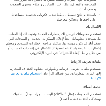
المعرفية والأهداف، مثل اختيار التمارين وإصلاح مستوى الصعوبة
بحسب أدائك.
باستخدام نتائج تقييمك، يمكننا تقديم فكريات شخصية لمساعدتك
على احتفاظ وتحسّن معرفتك.
الاتّصال بك
نستخدم معلوماتك لنرسل لك إخطارات الخدمة ونجيب لك إذا اتّصلت
بنا. نستخدم معلوماتك أيضاً لإعلان المميّزات الجديدة أو المنتجات التي
نعتقد أنك قد تكون مهتمة بها. يمكنك مراقبة إخطارات التسويق ومعظم
إخطارات الخدمة باستخدام تفضيلاتك للاخطار في إعدادات الحساب أو
من خلال رابط "إلغاء الاشتراك" في البريد الإلكتروني
ملفات تعريف الارتباط
نستخدم ملفات تعريف الارتباط وتكنولوجيا مشابهة للأهداف المشارة
إليها. لمزيد المعلومات، من فضلك اقرأ بيان
استخدام ملفات تعريف
الارتباط
خدمة العملاء
نستخدم المعلومات (مثل اتّصالاتك) للبحث، الجواب وحلّ الشكوك
ومشاكل الخدمة (مثل، أخطاء).