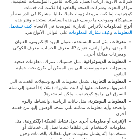
شركات الأدوية، أرباب العمل، شركات التأمين، المؤسسات التعليمية،
مراكز البحوث وشركات الصحة والعافية إذا قدّمت لك خدمات
كوجنيفيت إما كنت مريضا، زبونا، عاملا، طالبا، مشاركا في الدراسة أو
مستهلكا)، وبموجب ما يوصف في هذه السياسة. نستخدم وننئر هذه
أنواع المعلومات للأغراض التجارية الموضحة في الأقسام
كيف نستعمل
المعلومات
و
كيف نشارك المعلومات
على التوالي. الأنواع هي:
معرفات
، مثل اسم المستخدم، عنوان البريد الإلكتروني، العنوان
البريدي، رقم الهاتف، عنوان IP، معرف الحساب، معرف الكوكي
ومعرفات مماثلة أخرى.
المعلومات الديموغرافية
، مثل جنسيتك، عمرك، معلومات صحية
ومميزات بدنية ووصفك، التي من الممكن أن تكون تحت حماية
القانون.
المعلومات التجارية
، تشمل معلومات الدفع وسجلات الخدمات التي
اشتريتها، وحصلت عليها أو كانت بتقديرك (مثلا، إذا أضفتها إلى سلة
التسوق في برامج كوجنيفيت، ولكن لم تشترها).
المعلومات البيومترية
، مثل بيانات الرياضة، والنشاط، والنوم
والصحة وأية معلومات مماثلة للتي تمنحنا الوصول إليها من خدمة
أخرى.
الإنترنت أو معلومات أخرى حول نشاط الشبكة الإلكترونية
، مثل
معلومات الاستخدام التي نتلقاها عندما تصل إلى خدماتك أو
تستخدمها. إنّه يشمل معلومات حول تفعالتك بالخدمات وحول