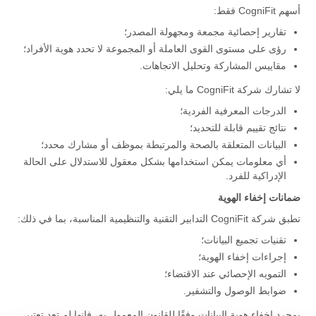
أسهم CogniFit فقط:
تقارير إحصائية مجمعة ومجهولة المصدر؛
رؤى على مستوى القوى العاملة أو المجموعة لا تحدد هوية الأفراد؛
مقاييس المشاركة وتحليل الاتجاهات.
لا تشارك شركة CogniFit ما يلي:
الدرجات المعرفية الفردية؛
نتائج تقييم قابلة للتحديد؛
البيانات المتعلقة بالصحة والمرتبطة بموظف أو مشارك محدد؛
أي معلومات يمكن استخدامها بشكل معقول للاستدلال على الحالة
الإدراكية للفرد.
ضمانات إخفاء الهوية
تطبق شركة CogniFit التدابير التقنية والتنظيمية المناسبة، بما في ذلك:
تقنيات تجميع البيانات؛
إجراءات إخفاء الهوية؛
التمويه الإحصائي عند الاقتضاء؛
ضوابط الوصول والتشفير.
بمجرد إخفاء هوية البيانات وفقًا للقانون المعمول به، فإنها لم تعد تعتبر