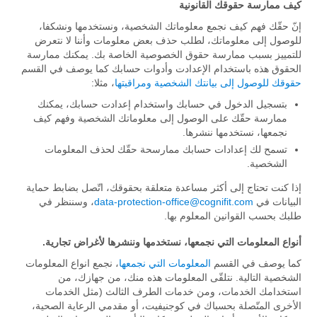
كيف ممارسة حقوقك القانونية
إنّ حقّك فهم كيف نجمع معلوماتك الشخصية، ونستخدمها ونشكفا،
للوصول إلى معلوماتك، لطلب حذف بعض معلومات وأننا لا نتعرض
للتمييز بسبب ممارسة حقوق الخصوصية الخاصة بك. يمكنك ممارسة
الحقوق هذه باستخدام الإعدادت وأدوات حسابك كما يوصف في القسم
حقوقك للوصول إلى بيانتك الشخصية ومراقبتها
، مثلا:
بتسجيل الدخول في حسابك واستخدام إعدادت حسابك، يمكنك
ممارسة حقّك على الوصول إلى معلوماتك الشخصية وفهم كيف
نجمعها، نستخدمها ننشرها.
تسمح لك إعدادات حسابك ممارسحة حقّك لحذف المعلومات
الشخصية.
إذا كنت تحتاج إلى أكثر مساعدة متعلقة بحقوقك، اتّصل بضابط حماية
البيانات في
data-protection-office@cognifit.com
، وسننظر في
طلبك بحسب القوانين المعلوم بها.
أنواع المعلومات التي نجمعها، نستخدمها وننشرها لأغراض تجارية.
كما يوصف في القسم
المعلومات التي نجمعها
، نجمع انواع المعلومات
الشخصية التالية. نتلقّى المعلومات هذه منك، من جهازك، من
استخدامك الخدمات، ومن خدمات الطرف الثالث (مثل الخدمات
الأخرى المتّصلة بحسباك في كوجنيفيت، أو مقدمي الرعاية الصحية،