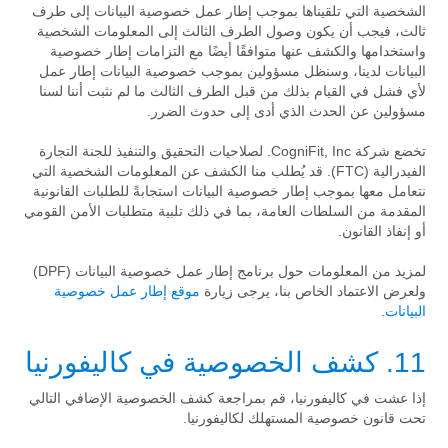
الشخصية التي تلقيناها بموجب إطار عمل خصوصية البيانات إلى طرف
ثالث، فيجب أن يكون وصول الطرف الثالث إلى المعلومات الشخصية
واستخدامها والكشف عنها متوافقًا أيضًا مع التزامات إطار خصوصية
البيانات لدينا، وسنظل مسؤولين بموجب خصوصية البيانات إطار عمل
لأي فشل في القيام بذلك من قبل الطرف الثالث ما لم نثبت أننا لسنا
مسؤولين عن الحدث الذي أدى إلى حدوث الضرر.
تخضع شركة CogniFit, Inc. لصلاحيات التحقيق والتنفيذ للجنة التجارة
الفيدرالية (FTC). قد يُطلب منا الكشف عن المعلومات الشخصية التي
نتعامل معها بموجب إطار خصوصية البيانات استجابةً للطلبات القانونية
المقدمة من السلطات العامة، بما في ذلك تلبية متطلبات الأمن القومي
أو إنفاذ القانون.
لمزيد من المعلومات حول برنامج إطار عمل خصوصية البيانات (DPF)
ولعرض الاعتماد الخاص بنا، يرجى زيارة
موقع إطار عمل خصوصية
البيانات
.
11. كشف الخصوصية في كاليفورنيا
إذا عشت في كاليفورنيا، قم بمراجعة كشف الخصوصية الإضافي التالي
تحت قانون خصوصية المستهلك لكاليفورنيا.