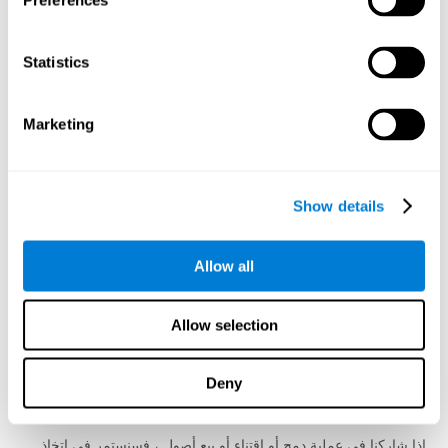
Preferences
والتسويق وتحليل البيانات والبحوث والدراسات الاستقصائية. سيكون
لديهم إمكانية الوصول إلى معلوماتك باعتبارها ضرورية بشكل معقول
لأداء هذه المهام نيابة عنا ويلتزمون بعدم الكشف عنها أو استخدامها
Statistics
لأغراض أخرى.
القانون والضرر والمصلحة العامة
Marketing
يجوز لنا الحفاظ على أو الكشف عن معلومات عنك للامتثال لقانون أو
لائحة أو إجراء قانوني أو طلب حكومي ؛ لتأكيد الحقوق القانونية أو
الدفاع ضد المطالبات القانونية ؛ أو منع أو اكتشاف أو التحقيق في أي
نشاط غير قانوني أو احتيال أو إساءة أو انتهاك لشروطنا أو تهديدات
Show details
لأمن الخدمات أو الأمان المادي لأي شخص.
تتمثل سياستنا في إبلاغك بالعملية القانونية التي تسعى إلى الوصول إلى
Allow all
معلوماتك ، مثل أوامر التفتيش أو أوامر المحكمة أو أوامر الاستدعاء ،
ما لم يمنعنا القانون من القيام بذلك. في الحالات التي يحدد فيها أمر
المحكمة فترة عدم الإفشاء ، نقدم إشعارًا متأخرًا بعد انتهاء فترة عدم
Allow selection
الإفشاء. وتشمل الاستثناءات لسياسة الإشعار لدينا متطلبات أو ظروف
عكسية ، مثلاً، عندما تكون هناك حالة طوارئ تنطوي على خطر الموت
أو إصابة بدنية خطيرة لشخص.
Deny
الشركات التابعة وتغيير الملكية
إذا شاركنا في عملية دمج أو اقتناء أو بيع أصول ، فسنستمر في اتخاذ