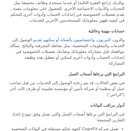
بوالديك (راجع الفقرة التالية) أو عندما تستخدم وظائف مجتمعنا مثل
التحديات والأدوات الاجتماعية الأخرى. للحصول على معلومات معينة ،
نقدم تفضيلات الخصوصية في إعدادات الحساب وأدوات أخرى للتحكم
في كيفية ظهور معلوماتك للمستخدمين الآخرين للخدمات.
حسابات مهنية وعائلية
والدون،
المربون
، و
اختصاصيون بالصحّة
أو
يمكنهم تقديم
الوصول إلى
الخدمات والمعلومات الشخصية، مثل نشاطه المعرفية والنتائج. نسألك
موافقتك قبل مشاركة معلوماتك ونقدّمك تفضيلات الخصوصية في
إعدادات الحساب وأدوات أخرى لتمكين أو تعطيل هذه وظيفة
المشاركة.
البرامج التي يرعاها أصحاب العمل
في بعض الحالات، قد يتم رعاية الوصول إلى الخدمات من قبل صاحب
عمل أو منظمة أو شركة تأمين أو مؤسسة تعليمية أو طرف ثالث آخر
("الراعي").
أدوار مراقب البيانات
في البرامج التي يرعاها أصحاب العمل والتي تعمل وفق نموذج إعداد
التقارير المجمعة:
تعمل شركة CogniFit كجهة تحكم مستقلة في البيانات الشخصية