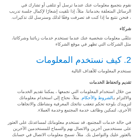
نقوم بتجميع معلومات عنك عندما ترسل أو تتلقى أو تشارك في
الرسائل المتعلقة بخدماتنا. مثلاً، إذا تلقيت إشعارًا لإكمال جلسة تدريب
، فنحن نتتبع ما إذا كنت قد تصرفت وفقًا لذلك وسنرسل لك تذكيرات.
شركاء
نتلقّى معلومات شخصية عنك عندما تستخدم خدمات زبائننا وشركائنا،
مثل الشركات التي تظهر في موقع الشركاء
2. كيف نستخدم المعلومات
نستخدم المعلومات للأهداف التالية
تقديم واتحفاظ الخدمات
من خلال استخدام المعلومات التي نجمعها ، يمكننا تقديم الخدمات
والالتزام بـ
الشروط والأحكام
. مثلاً، نحتاج إلى استخدام معلوماتك
لتزويدك بلوحة تحكم تتعقب نتائجك المعرفية ونشاطك والاتجاهات
الأخرى، لتمكين وظائف خدمة المجتمع وخدمة العملاء.
في حالة خدمات المجتمع، قد نستخدم معلوماتك لمساعدتك على العثور
على مستخدمين آخرين والاتصال بهم والسماح للمستخدمين الآخرين
بالعثور عليك والتواصل بك. مثلاً، تسمح معلومات الاتصال في حسابك