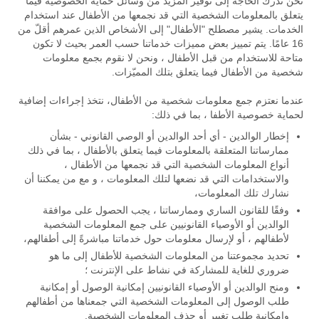
نحن ندرك الحاجة إلى توفير المزيد من وسائل حماية الخصوصية فيما
يتعلق بالمعلومات الشخصية التي قد نجمعها من الأطفال عند استخدام
الخدمات. يشير مصطلح "الأطفال" إلى الأشخاص الذين عمرهم أقلّ من
16 عامًا. يتم تمييز بعض مميزات خدماتنا حسب العمر بحيث لا تكون
متاحة للاستخدام من قبل الأطفال ، ونحن لا نقوم بجمع معلومات
شخصية من الأطفال فيما يتعلق بتلك المميّزات.
عندما نعتزم جمع معلومات شخصية من الأطفال، نتخذ إجراءات إضافية
لحماية خصوصية الأطفا ، بما في ذلك:
إخطار الوالدين - أي أحد الوالدين أو الوصي القانوني - بشأن
ممارساتنا المتعلقة بالمعلومات فيما يتعلق بالأطفال ، بما في ذلك
أنواع المعلومات الشخصية التي قد نجمعها من الأطفال ،
والاستخدامات التي قد نضعها لتلك المعلومات ، و مع من يمكننا أن
نشارك تلك المعلومات،
وفقًا للقانون الساري وممارساتنا ، يجب الحصول على موافقة
الوالدين أو الأوصياء القانونيين على جمع المعلومات الشخصية
لأطفالهم ، أو لإرسال معلومات حول خدماتنا مباشرةً إلى أطفالهم،
تحديد مجموعتنا من المعلومات الشخصية للأطفال إلى ما هو
ضروري للغاية للمشاركة في نشاط على الإنترنت ؛
ومنح الوالدين أو الأوصياء القانونيين إمكانية الوصول أو إمكانية
طلب الوصول إلى المعلومات الشخصية التي جمعناها من أطفالهم
وإمكانية طلب تغيير أو حذف المعلومات الشخصية.