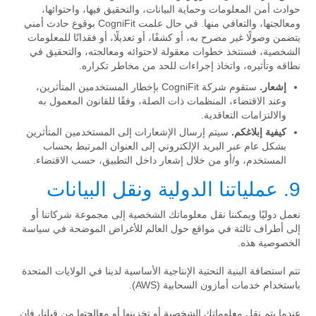
حوادث أمن المعلومات وحماية البيانات، والتحقيق فيها، واحتوائها،
ومعالجتها، والتعافي منها. في حال علمت CogniFit بوقوع حادث أمني
يتضمن وصولًا غير مصرح به، أو كشفًا، أو تعديلًا، أو فقدانًا للمعلومات
الشخصية، فسنتخذ خطوات معقولة لاحتوائه ومعالجته، والتحقيق في
نطاقه وتأثيره، واتخاذ إجراءات للحد من مخاطر تكراره.
إشعار.
ستقوم شركة CogniFit بإخطار المستخدمين المتأثرين،
وعند الاقتضاء، المنظمات ذات الصلة، وفقًا للقانون المعمول به
والالتزامات التعاقدية.
كيفية إبلاغكم.
سيتم إرسال الإشعارات إلى المستخدمين المتأثرين
بشكل عام عبر البريد الإلكتروني إلى العنوان المرتبط بحساب
المستخدم، و/أو من خلال إشعار داخل التطبيق، حسب الاقتضاء.
9. عملياتنا الدولية ونقل البيانات
نعمل دوليًا ويمكننا نقل معلوماتك الشخصية إلى مجموعة شركاتنا أو
إلى أطراف ثالثة في مواقع حول العالم للأغراض الموضحة في سياسة
الخصوصية هذه.
تتم استضافة البنية التحتية الإنتاجية الأساسية لدينا في الولايات المتحدة
باستخدام خدمات أمازون السحابية (AWS).
عندما يتم نقل معلوماتك الشخصية أو تخزينها أو معالجتها من قبلنا، فإن