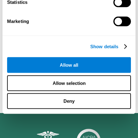
Statistics
إضافة إلى ذلك،
أظهرت هذه المجموعة تحسّنا في 4 من القدرات
المعرفية أكثر من مجموعة المراقبة
. كانت هذه القدرات:
الانتباه
المركّز
(P<.0001)، و
التعلّم البصري-المكاني
(P<.001)، و
الذاكرة
Marketing
قصيرة المدى
(P<.01) و
اللدونة المعرفية
(P<.01). إنّ تحليل
التقييمات تشير إلى أنّ عندما كان الدرجة الابتدائية منخفضة، كان تحسّن
المجموعة التي استخدمت كوجنيفيت أكبر من المجموعة التي
استخدمت ألعاب الكمبيوتر.
كلّما كانت الدرجة الابتدائية منخفضة كان
Show details
الاختلاف أكبر
.
صحيحا أنّ جميع المشاركين حسّنوا حالة القدرات المعرفية،
ولكن
المجموعة التي استخدمت كوجنيفيت تحسّنت بكثير
. هكذا، نستنتج
Allow all
أنّ
إذا كان التدريب شخصيا ومستمرّ، يكون تأثير التدريب أكثر
فعالية
من استخدام ألعاب غير محدّدة. ويبرز أيضا أنّ التدريب يكون
أكثر فعالية عند المشاركين الذين ابتدأوا بدرجة معرفية منخفضة، الأمر
Allow selection
الذي يشير إلى
أنّ هذا نوع التدريبات مفيد جدّا للناس الذين يعانون
فسادا معرفيّاً
.
Deny