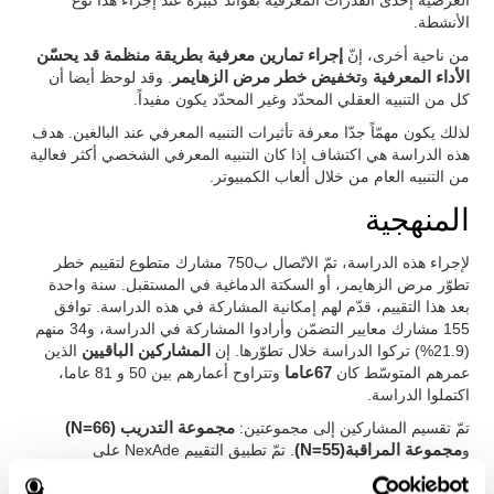
العرضية إحدى القدرات المعرفية بفوائد كبيرة عند إجراء هذا نوع
الأنشطة.
من ناحية أخرى، إنّ
إجراء تمارين معرفية بطريقة منظمة قد يحسّن
الأداء المعرفية
و
تخفيض خطر مرض الزهايمر
. وقد لوحظ أيضا أن
كل من التنبيه العقلي المحدّد وغير المحدّد يكون مفيداً.
لذلك يكون مهمّاً جدّا معرفة تأثيرات التنبيه المعرفي عند البالغين. هدف
هذه الدراسة هي اكتشاف إذا كان التنبيه المعرفي الشخصي أكثر فعالية
من التنبيه العام من خلال ألعاب الكمبيوتر.
المنهجية
لإجراء هذه الدراسة، تمّ الاتّصال ب750 مشارك متطوع لتقييم خطر
تطوّر مرض الزهايمر، أو السكتة الدماغية في المستقبل. سنة واحدة
بعد هذا التقييم، قدّم لهم إمكانية المشاركة في هذه الدراسة. توافق
155 مشارك معايير التضمّن وأرادوا المشاركة في الدراسة، و34 منهم
(21.9%) تركوا الدراسة خلال تطوّرها. إن
المشاركين الباقيين
الذين
عمرهم المتوسّط كان
67عاما
وتتراوح أعمارهم بين 50 و 81 عاما،
اكتملوا الدراسة.
تمّ تقسيم المشاركين إلى مجموعتين:
مجموعة التدريب (N=66)
و
مجموعة المراقبة(N=55)
. تمّ تطبيق التقييم NexAde على
المجموعتين في البداية ونهاية الدراسة. تمّت
المجموعة التجريبية