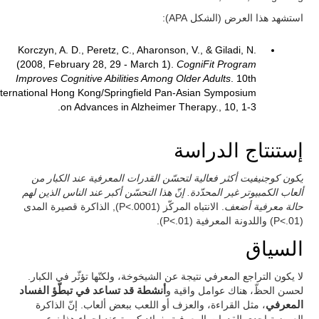
استشهد هذا العرض (الشكل APA):
Korczyn, A. D., Peretz, C., Aharonson, V., & Giladi, N.
(2008, February 28, 29 - March 1).
CogniFit Program
Improves Cognitive Abilities Among Older Adults
. 10th
nternational Hong Kong/Springfield Pan-Asian Symposium
on Advances in Alzheimer Therapy., 10, 1-3.
إستنتاج الدراسة
يكون كوجنيفيت أكثر فعالية لتحسّن القدرات المعرفية عند الكبار من
ألعاب الكمبيوتر غير المحدّدة. إنّ هذا التحسّن أكبر عند الناس الذين لهم
حالة معرفية أضعف
. الانتباه المركّز (P<.0001), الذاكرة قصيرة المدى
(P<.01) واللدونة المعرفية (P<.01).
السياق
لا يكون التراجع المعرفي نتيجة عن الشيخوخة، ولكنّها تؤثّر في الكبار.
لحسن الحظّ، هناك عوامل واقية و
أنشطة قد تساعد في تبطّؤ الفساد
المعرفي
، مثل القراءة، والعزف أو اللعب ببعض ألعاب. إنّ الذاكرة