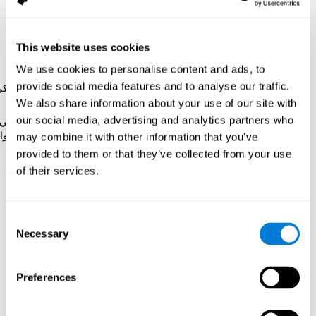
إجراء 24 جلسة تدريب
بكوجنيفيت
(جلسات تدوم 20 دقيقة كلّ 2 أو 3
أيام) خلال 3 شهور. قي المقابل،
تلقّت مجموعة المراقبة قرصا من
ألعاب كمبيوتر
مدّتها مماثلة لكوجنيفيت.
This website uses cookies
إنّ التقييم NexAde
هو برنامج موحّد دقيق لكشف الزهايمر
We use cookies to personalise content and ads, to
بسرعة. إنّ يقيس المهارات التالية: الانتباه المركّز، والانتباه
provide social media features and to analyse our traffic.
المتواصل، والتعرّف، والذاكرة، والتعلّم البصري-المكاني، والذاكر
المكانية قصيرة المدى، والوظائف التنفيذية واللدونة المعرفية.
We also share information about your use of our site with
our social media, advertising and analytics partners who
إنّ قرص ألعاب الكمبيوتر
كان يحتوي 12 لعبة: المثلث الرياضي
المتاهة، X-O، Tangram، التنس، Simon الذاكرة، الذاكرة-الأ
may combine it with other information that you’ve
الأرقام، تتريس، الأغاز، ممارسة الأهداف، لعبة الثعبان.
provided to them or that they’ve collected from your use
إنّ كوجنيفيت
برنامج للتدريب المعرفية الذي يتكيّف لضرورات
of their services.
المستخدم. كان تتغيّر أنشطة التدريب بين المستخدمين، وكذلك
صعوبة الأنشطة أو تكرار كلّ منها. كلّما تكون درجة المستخدم
أعلى، تكون صعوبة الأنشطة أعلى أيضا.
Consent
Necessary
Selection
النتائج
Preferences
أظهرت مقارنة نتائج التقييمات بعد وقبل التدريب أنّ
المجموعتين قد
حسّنتا الأداء
في معظم القدرات المعرفية. ولكن،
المجموعة التي
استخدمت كوجنيفت حسّنت كلّ القدرات المعرفية بطريقة مهمة
.