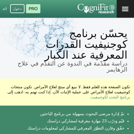
PRO
دخول
العرب
يحسّن برنامج
كوجنيفيت القدرات
المعرفية عند الكبار
دراسة مقدّمة في الندوة عن التقدّم في علاج
الزهايمر
تكون الصفحة هذه للعلم فقط. لا نبيع أي منتج لعلاج الأمراض. تكون منتجات
كوجنيفيت لعلاج الأمراض على عملية الإثبات الآن. إذا كنت تهتم به، اذهب إلى
برنامج البحث لكوجنيفيت
تمّ إدارة مرضى البحوث بسهولة من برنامج الباحثين
قيّم ودرّب 23 مهارة معرفية لمشاركي دراستك
حقّق وقارن التطوّر المعرفي للمشاركي لمعلومات دراستك