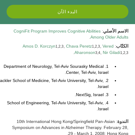
البدء الآن
الاسم الأصلي
:
CogniFit Program Improves Cognitive Abilities
.
Among Older Adults
الكتّاب
:
Vered
,
Chava Peretz
,
Amos D. Korczyn
1,2,3
1,2,3
.
Aharonson
,
Nir Giladi
3,4
1,2,3
1. Department of Neurology, Tel-Aviv Sourasky Medical
Center, Tel-Aviv, Israel.
. Sackler School of Medicine, Tel-Aviv University, Tel-Aviv,
Israel.
3. NextSig, Israel.
4. School of Engineering, Tel-Aviv University, Tel-Aviv,
Israel.
الندوة
: 10th International Hong Kong/Springfield Pan-Asian
Symposium on Advances in Alzheimer Therapy. February 28,
29 - March 1, 2008; Hong Kong.