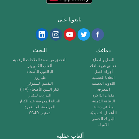
تابعونا على
دماغك
البحث
العقل والدماغ
التحقق من صحة العلاجات الرقمية
حقائق عن دماغك
ألعاب الكمبيوتر
أجزاء العقل
البالغون الأصحاء
الخلايا العصبية
طيارون
اللدونة العصبية
التقييم الشمولي
المعرفة
كبار السن الأصحاء (iTV)
فقدان الذاكرة
التدريب للكبار
الإعاقة الذهنية
الحالة المعرفية عند الكبار
وظائف ذهنية
المراجعة المستمرة
الأعمال التنفيذيّة
تصنيف SG4D
الإدراك الحسى
الانتباه
ألعاب عقلية