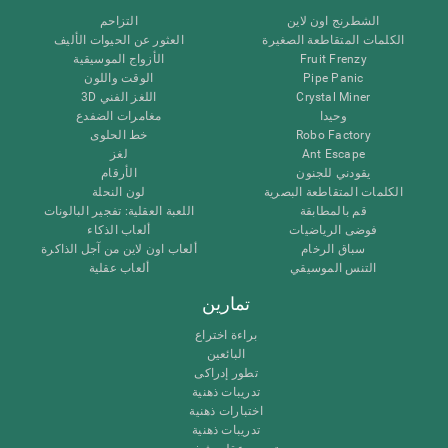
الشطرنج اون لاين
التزاحم
الكلمات المتقاطعة الصغيرة
العثور عن الحيوات الأليف
Fruit Frenzy
الأزواج الموسيقية
Pipe Panic
الوقت واللون
Crystal Miner
اللغز الفني 3D
وحيدا
مغامرات الضفدع
Robo Factory
خط الحلوى
Ant Escape
لغز
يقودني للجنون
الأرقام
الكلمات المتقاطعة البصرية
لون النحلة
قم بالمطابقة
اللعبة العقلية: تفجير البالونات
فوضى الرياضيات
ألعاب الذكاء
سباق الرخام
ألعاب اون لاين من آجل الذاكرة
التنس الموسيقي
ألعاب عقلية
تمارين
براءة اختراع
البائعين
تطور إدراكى
تدريبات ذهنية
اختبارات ذهنية
تدريبات ذهنية