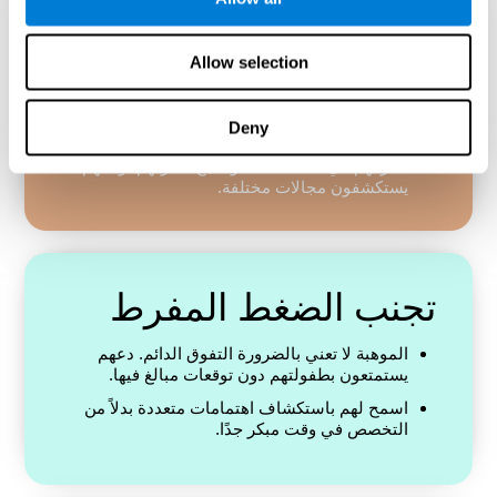
توفير الإثراء في المنزل
Allow selection
عرضهم على الكتب والألغاز وأنشطة العلوم
والتكنولوجيا والهندسة والرياضيات والموسيقى أو
Deny
الفنون بناءً على اهتماماتهم.
أشركهم في المناقشات، وشجع فضولهم، ودعهم
يستكشفون مجالات مختلفة.
تجنب الضغط المفرط
الموهبة لا تعني بالضرورة التفوق الدائم. دعهم
يستمتعون بطفولتهم دون توقعات مبالغ فيها.
اسمح لهم باستكشاف اهتمامات متعددة بدلاً من
التخصص في وقت مبكر جدًا.