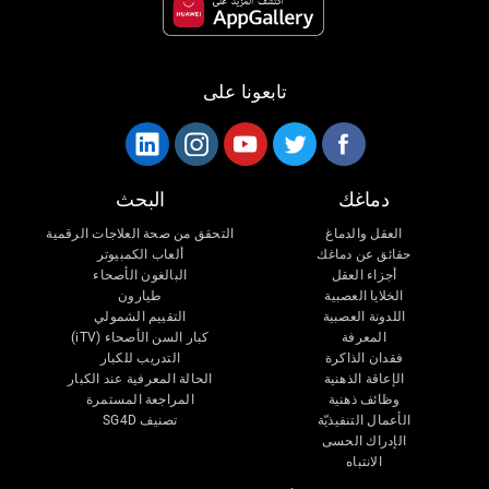
تابعونا على
دماغك
البحث
العقل والدماغ
التحقق من صحة العلاجات الرقمية
حقائق عن دماغك
ألعاب الكمبيوتر
أجزاء العقل
البالغون الأصحاء
الخلايا العصبية
طيارون
اللدونة العصبية
التقييم الشمولي
المعرفة
كبار السن الأصحاء (iTV)
فقدان الذاكرة
التدريب للكبار
الإعاقة الذهنية
الحالة المعرفية عند الكبار
وظائف ذهنية
المراجعة المستمرة
الأعمال التنفيذيّة
تصنيف SG4D
الإدراك الحسى
الانتباه