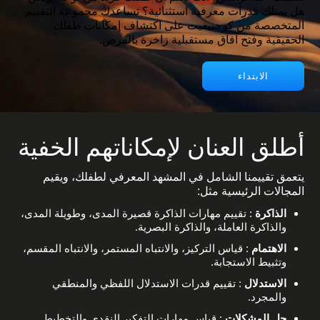
هل يمتلك قدرات معرفية استثنائية؟ تساعدك مجموعة التقييم
المتخصصة من كوجنيفيت على اكتشاف إمكانات طفلك
الحقيقية وفتح آفاق مستقبلية زاخرة بالفرص.
الابتداء
أطلق العنان لإمكاناتهم الخفية
يتعمق تقييمنا الشامل في المشهد المعرفي لطفلك، ويقيم
المجالات الرئيسية مثل:
الذاكرة
: تقييم مهارات الذاكرة قصيرة المدى، وطويلة المدى،
والذاكرة العاملة، والذاكرة البصرية.
الاهتمام
: قياس التركيز، والانتباه المستمر، والانتباه المقسم،
وتثبيط الاستجابة.
الاستدلال
: تقييم قدرات الاستدلال اللفظي والمنطقي
والمجرد.
حل المشكلات
: قياس مهارات التفكير النقدي والتخطيط