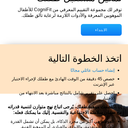
توفر لك مجموعة التقييم المعرفي من CogniFit للأطفال
الموهوبين المعرفة والأدوات اللازمة لرعاية تألق طفلك.
الابتداء
اتخذ الخطوة التالية
إنشاء حساب عائلي مجانًا
خصص 45 دقيقة من الوقت الهادئ مع طفلك لإجراء الاختبار
عبر الإنترنت
احصل على تقرير شامل بالنتائج مباشرة بعد الانتهاء من
الاختبار
إذا اكتشفتَ موهبة طفلك، يُرجى اتباع نهج متوازن لتنمية قدراته
مع ضمان سلامته الاجتماعية والنفسية. إليك ما يمكنك فعله:
الموهبة هي أكثر من مجرد الذكاء، بل يمكن أن تشمل القدرة
الفكرية المتقدمة، والإبداع، والقيادة، أو الموهبة الفنية.