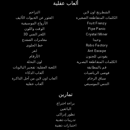
ألعاب عقلية
الشطرنج اون لاين
التزاحم
الكلمات المتقاطعة الصغيرة
العثور عن الحيوات الأليف
Fruit Frenzy
الأزواج الموسيقية
Pipe Panic
الوقت واللون
Crystal Miner
اللغز الفني 3D
وحيدا
مغامرات الضفدع
Robo Factory
خط الحلوى
Ant Escape
لغز
يقودني للجنون
الأرقام
الكلمات المتقاطعة البصرية
لون النحلة
قم بالمطابقة
اللعبة العقلية: تفجير البالونات
فوضى الرياضيات
ألعاب الذكاء
سباق الرخام
ألعاب اون لاين من آجل الذاكرة
التنس الموسيقي
ألعاب عقلية
تمارين
براءة اختراع
البائعين
تطور إدراكى
تدريبات ذهنية
اختبارات ذهنية