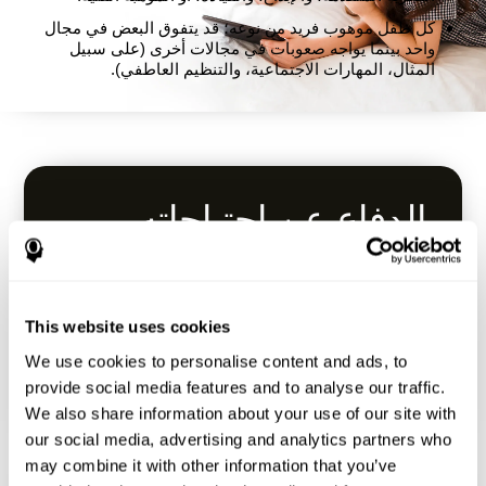
كل طفل موهوب فريد من نوعه؛ قد يتفوق البعض في مجال
واحد بينما يواجه صعوبات في مجالات أخرى (على سبيل
المثال، المهارات الاجتماعية، والتنظيم العاطفي).
الدفاع عن احتياجاته
التعليمية
العمل مع المدرسة للتأكد من مواجهة التحديات
This website uses cookies
المناسبة.
استكشف المقررات الدراسية المتقدمة، وبرامج
We use cookies to personalise content and ads, to
الإثراء، أو برامج التسريع (مثل تخطي الصفوف).
provide social media features and to analyse our traffic.
ابحث عن برامج تعليم الموهوبين إن وجدت.
We also share information about your use of our site with
our social media, advertising and analytics partners who
may combine it with other information that you’ve