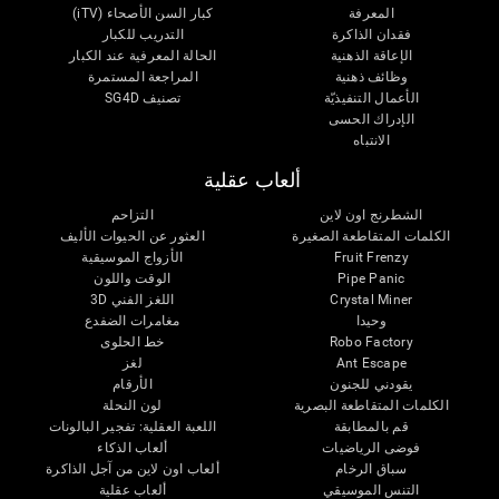
المعرفة
كبار السن الأصحاء (iTV)
فقدان الذاكرة
التدريب للكبار
الإعاقة الذهنية
الحالة المعرفية عند الكبار
وظائف ذهنية
المراجعة المستمرة
الأعمال التنفيذيّة
تصنيف SG4D
الإدراك الحسى
الانتباه
ألعاب عقلية
الشطرنج اون لاين
التزاحم
الكلمات المتقاطعة الصغيرة
العثور عن الحيوات الأليف
Fruit Frenzy
الأزواج الموسيقية
Pipe Panic
الوقت واللون
Crystal Miner
اللغز الفني 3D
وحيدا
مغامرات الضفدع
Robo Factory
خط الحلوى
Ant Escape
لغز
يقودني للجنون
الأرقام
الكلمات المتقاطعة البصرية
لون النحلة
قم بالمطابقة
اللعبة العقلية: تفجير البالونات
فوضى الرياضيات
ألعاب الذكاء
سباق الرخام
ألعاب اون لاين من آجل الذاكرة
التنس الموسيقي
ألعاب عقلية