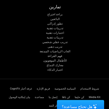
تمارين
براءة اختراع
البائعين
تطور إدراكى
تدريبات ذهنية
اختبارات ذهنية
تدريبات ذهنية
تدريب عقلي شخصي
تدريب ذهنى
العاب الرياضيات الممتعة
فهم القراءة
الأطفال الموهوبون
معارك الدماغ
اختبار الذكاء
شروط الاستخدام
السياسة الخصوصية
فريق الإدارة
غرفة أخبار CogniFit
Media Kit
كن حليفا
كن بائعًا
إتصل بنا
مساعدة
بيان إمكانية الوصول
مركز الثقة
هل تحتاج مساعدة؟