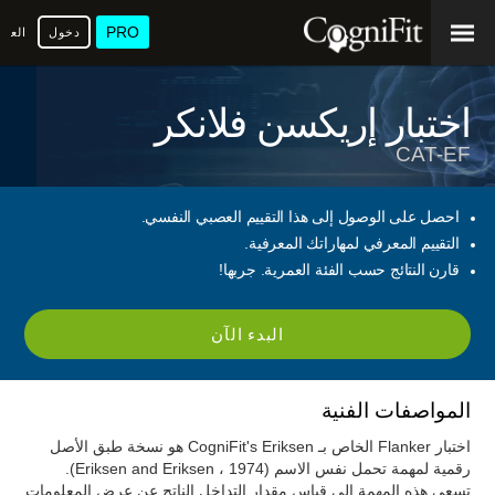
PRO
دخول
العرب
اختبار إريكسن فلانكر
CAT-EF
احصل على الوصول إلى هذا التقييم العصبي النفسي.
التقييم المعرفي لمهاراتك المعرفية.
قارن النتائج حسب الفئة العمرية. جربها!
البدء الآن
المواصفات الفنية
اختبار Flanker الخاص بـ CogniFit's Eriksen هو نسخة طبق الأصل
رقمية لمهمة تحمل نفس الاسم (Eriksen and Eriksen ، 1974).
تسعى هذه المهمة إلى قياس مقدار التداخل الناتج عن عرض المعلومات