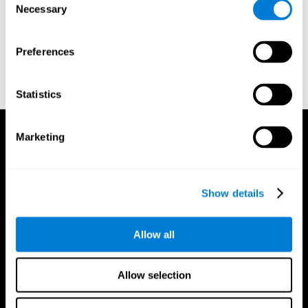
Necessary
Selection
Reitan, R. M. (1955). The relation of the trail making test to
organic brain damage. Journal of Consulting Psychology
Preferences
Reitan, R. M. (1958). Validity of the Trail Making test as an
indicator of organic brain damage. Percept. Mot Skills. 8 (3):
271–276. doi:10.2466/pms.1958.8.3.271
Statistics
Marketing
Show details
Allow all
Allow selection