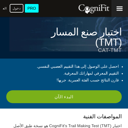
PRO
دخول
العرب
اختبار صنع المسار
(TMT)
CAT-TMT
احصل على الوصول إلى هذا التقييم العصبي النفسي.
التقييم المعرفي لمهاراتك المعرفية.
قارن النتائج حسب الفئة العمرية. جربها!
البدء الآن
المواصفات الفنية
اختبار CogniFit's Trail Making Test (TMT) هو نسخة طبق الأصل