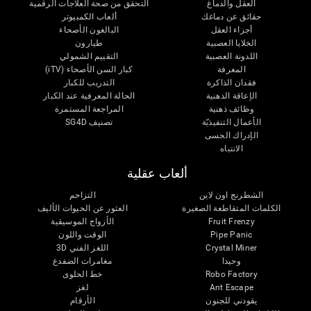
العقل والدماغ
التحقق من صحة العلاجات الرقمية
حقائق عن دماغك
ألعاب الكمبيوتر
أجزاء العقل
البالغون الأصحاء
الخلايا العصبية
طيارون
اللدونة العصبية
التقييم الشمولي
المعرفة
كبار السن الأصحاء (iTV)
فقدان الذاكرة
التدريب للكبار
الإعاقة الذهنية
الحالة المعرفية عند الكبار
وظائف ذهنية
المراجعة المستمرة
الأعمال التنفيذيّة
تصنيف SG4D
الإدراك الحسى
الانتباه
ألعاب عقلية
الشطرنج اون لاين
التزاحم
الكلمات المتقاطعة الصغيرة
العثور عن الحيوات الأليف
Fruit Frenzy
الأزواج الموسيقية
Pipe Panic
الوقت واللون
Crystal Miner
اللغز الفني 3D
وحيدا
مغامرات الضفدع
Robo Factory
خط الحلوى
Ant Escape
لغز
يقودني للجنون
الأرقام