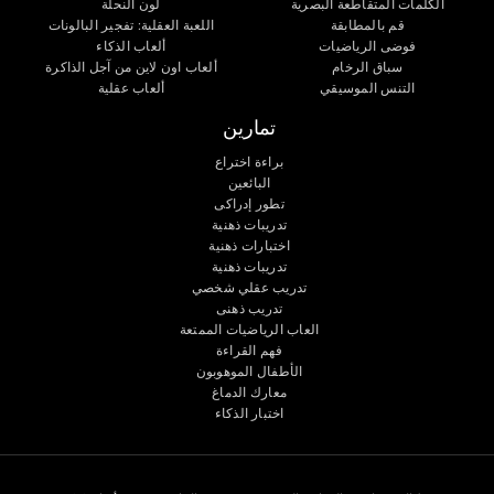
الكلمات المتقاطعة البصرية
لون النحلة
قم بالمطابقة
اللعبة العقلية: تفجير البالونات
فوضى الرياضيات
ألعاب الذكاء
سباق الرخام
ألعاب اون لاين من آجل الذاكرة
التنس الموسيقي
ألعاب عقلية
تمارين
براءة اختراع
البائعين
تطور إدراكى
تدريبات ذهنية
اختبارات ذهنية
تدريبات ذهنية
تدريب عقلي شخصي
تدريب ذهنى
العاب الرياضيات الممتعة
فهم القراءة
الأطفال الموهوبون
معارك الدماغ
اختبار الذكاء