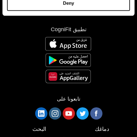
Deny
تطبيق CogniFit
تابعونا على
دماغك
البحث