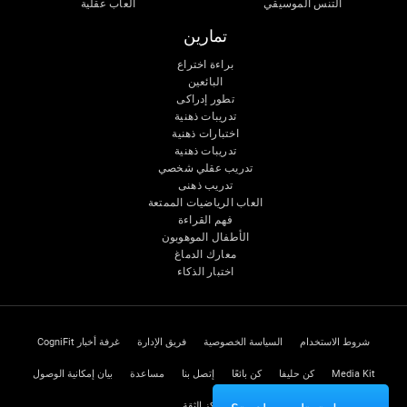
التنس الموسيقي
ألعاب عقلية
تمارين
براءة اختراع
البائعين
تطور إدراكى
تدريبات ذهنية
اختبارات ذهنية
تدريبات ذهنية
تدريب عقلي شخصي
تدريب ذهنى
العاب الرياضيات الممتعة
فهم القراءة
الأطفال الموهوبون
معارك الدماغ
اختبار الذكاء
شروط الاستخدام
السياسة الخصوصية
فريق الإدارة
غرفة أخبار CogniFit
Media Kit
كن حليفا
كن بائعًا
إتصل بنا
مساعدة
بيان إمكانية الوصول
مركز الثقة