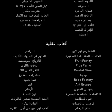
اللدونة العصبية
التقييم الشمولي
المعرفة
كبار السن الأصحاء (iTV)
فقدان الذاكرة
التدريب للكبار
الإعاقة الذهنية
الحالة المعرفية عند الكبار
وظائف ذهنية
المراجعة المستمرة
الأعمال التنفيذيّة
تصنيف SG4D
الإدراك الحسى
الانتباه
ألعاب عقلية
الشطرنج اون لاين
التزاحم
الكلمات المتقاطعة الصغيرة
العثور عن الحيوات الأليف
Fruit Frenzy
الأزواج الموسيقية
Pipe Panic
الوقت واللون
Crystal Miner
اللغز الفني 3D
وحيدا
مغامرات الضفدع
Robo Factory
خط الحلوى
Ant Escape
لغز
يقودني للجنون
الأرقام
الكلمات المتقاطعة البصرية
لون النحلة
قم بالمطابقة
اللعبة العقلية: تفجير البالونات
فوضى الرياضيات
ألعاب الذكاء
سباق الرخام
ألعاب اون لاين من آجل الذاكرة