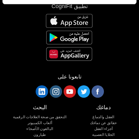
تطبيق CogniFit
تابعونا على
دماغك
البحث
العقل والدماغ
التحقق من صحة العلاجات الرقمية
حقائق عن دماغك
ألعاب الكمبيوتر
أجزاء العقل
البالغون الأصحاء
الخلايا العصبية
طيارون