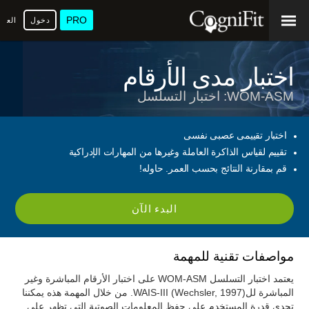
PRO
دخول
العرب
اختبار مدى الأرقام
WOM-ASM: اختبار التسلسل
اختبار تقييمى عصبى نفسى
تقييم لقياس الذاكرة العاملة وغيرها من المهارات الإدراكية
قم بمقارنة النتائج بحسب العمر. حاوله!
البدء الآن
مواصفات تقنية للمهمة
يعتمد اختبار التسلسل WOM-ASM على اختبار الأرقام المباشرة وغير
المباشرة للWAIS-III (Wechsler, 1997). من خلال المهمة هذه يمكننا
تحدي قدرة المستخدم على حفظ المعلومات الصوتية التي تظهر على