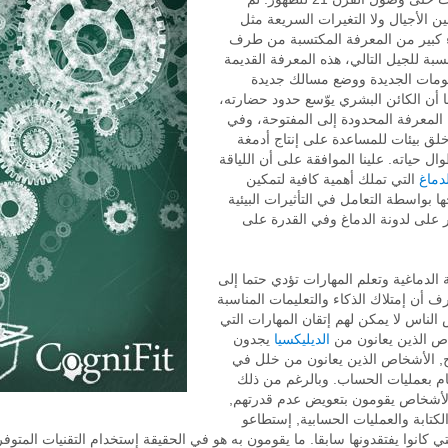
 الأجيال ولا التغيرات السريعة مثل
ء كبير من المعرفة المكتسبة من طرف
نسبة للجيل التالي، هذه المعرفة القديمة
ومات الجديدة ووضع مسالك جديدة
ما أن الكائن البشري يوّسع حدود حضارته،
المعرفة المحدودة إلى المفتوحة، وفي
ق بيئات للمساعدة على إنتاج أدمغة
ل حياته. علينا الموافقة على أن اللياقة
لدماغ
التي تملك أهمية كافية لتمكين
 بواسطة التعامل في التأثيرات البيئية
ثر على لدونة الدماغ وفي القدرة على
ة الدماغية وتعلم المهارات تؤدي حتما إلى
ف أن إمتلاك الذكاء والتعليمات المناسبة
لناس لا يمكن لهم إتقان المهارات التي
اص الذين يعانون من
الديليكسيا
يجدون
, الأشخاص الذين يعانون من خلل في
يام بعمليات الحساب. وبالرغم من ذلك
 الأشخاص يقومون بتعويض عدم قدرتهم,
تابة والعمليات الحسابية, إستطاعو
ي كانوا يفتقدونها سابقا. ما يقومون به هو في الحقيقة إستخدام التقنيات المت