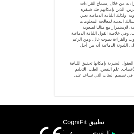
راءته من خلال إستماع القراءات
رين, الذين بإمكانهم فك شيفرة
ة. ولذلك اللياقة الدماغية تعني
الك البديلة لمعالجة المعلومات
 للإستمرار مع مثالنا لصعوبة
. وفي خلاصة القول اللياقة الدماغية
توب والقراءة بصوت عال. ومن الرغم
ى اللدونة الدماغية أنه من أجل
عقول البشرية بإمكانها تحقيق اللياقة
لأعصاب, علم النفس, الطب, التعليم
ات في تصميم البيئات التي تساعد على
تطبيق CogniFit