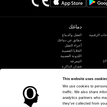
دماغك
جات الرقمية
العقل والدماغ
حقائق عن دماغك
أجزاء العقل
الخلايا العصبية
اللدونة العصبية
المعرفة
فقدان الذاكرة
كبار
الإعاقة الذهنية
وظائف ذهنية
This website uses cookie
الأعمال التنفيذيّة
We use cookies to personal
الإدراك الحسى
traffic. We also share info
الانتباه
analytics partners who may
they’ve collected from your