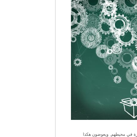
وفرة في محيطهم, ويعوضون هكذا