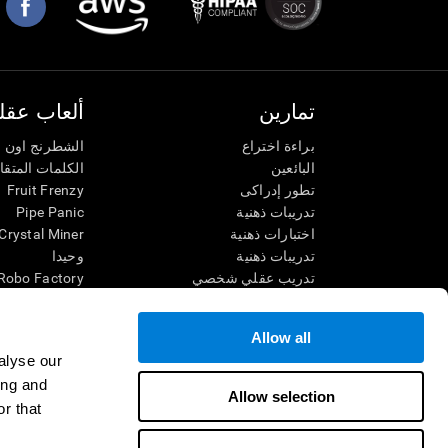
تمارين
ألعاب عقلي
براءة اختراع
الشطرنج اون ل
البائعين
الكلمات المتق
تطور إدراكى
Fruit Frenzy
تدريبات ذهنية
Pipe Panic
اختبارات ذهنية
Crystal Miner
تدريبات ذهنية
وحيدا
تدريب عقلي شخصي
Robo Factory
تدريب ذهنى
Ant Escape
العاب الرياضيات الممتعة
يقودني للجنون
Allow all
فهم القراءة
الكلمات المتقا
alyse our
الأطفال الموهوبون
قم بالمطابقة
ing and
معارك الدماغ
فوضى الرياضي
Allow selection
r that
اختبار الذكاء
سباق الرخام
التنس الموسي