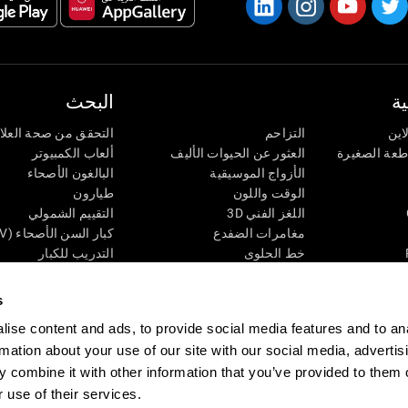
ة
البحث
اين
التزاحم
التحقق من صحة العلا
اطعة الصغيرة
العثور عن الحيوات الأليف
ألعاب الكمبيوتر
الأزواج الموسيقية
البالغون الأصحاء
الوقت واللون
طيارون
اللغز الفني 3D
التقييم الشمولي
مغامرات الضفدع
كبار السن الأصحاء (iTV)
خط الحلوى
التدريب للكبار
لغز
الحالة المعرفية عند ال
الأرقام
المراجعة المستمرة
s
طعة البصرية
لون النحلة
تصنيف SG4D
ise content and ads, to provide social media features and to an
اللعبة العقلية: تفجير البالونات
rmation about your use of our site with our social media, advertis
ات
ألعاب الذكاء
 combine it with other information that you’ve provided to them o
ألعاب اون لاين من آجل الذاكرة
قي
ألعاب عقلية
 use of their services.