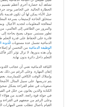
تشاهد أية حضارة أخرى أعظم تقسيم بين
الحظارة الحالية. في الحاضر يوجد جز
جيل الآباء يمكن لها أن تكون قديمة بال
ستخلق الحاجة لإستيعاب بسرعة المعل
لمعالجة المعلومات لتجديد الأجيال. وب
والمرور من الطائفي إلى العالمي، من 
تطور مستمر, سوف يصبح بحاجة إلى خل
قادرة على الحفاظ على قدرة التعلم طوا
الدماغية تشمل عدة مستويات
للُدونة ا
الوظيفة الدماغية
من التحسن أو إصلاحها
وأن هذه بدورها، لا تزال تؤثر أكثر فأك
التعلم داخل دائرة بدون نهاية.
اللياقة الدماغية تعني أن عجائب اللدون
إتقان المهارة. وعلى الرغم من ذلك نعر
وإمتلاك الوقت الكافي للممارسة, بعض ا
يتم تدريسها. على سبيل المثال, الأشخ
صعوبات في تعلم القراءة بشكل صحيح
الكتابة والذين يعانون من خلل في الق
في جولة قوة رائعة, العديد من هؤلاء
وعلى الرغم من ضعفهم في القراءة والك
القيام بأعمال تتطلب نفس المهارات الت