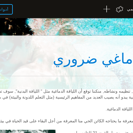
لمي
أدوا
دماغي ضروري
 تنظيمه ونشاطه, منكننا توقع أن اللياقة الدماغية مثل " اللياقة البدنية", سوف
ية يبدو أنه يصيب العديد من المفاهيم الرئيسية (مثل التعلم اللدونة والبيئة) في 
لياقة الدماغية.
عرفة ما يحتاجه الكائن الحي منا المعرفة من أجل البقاء على قيد الحياة في بيئة
شيئ طبيعي أن اللياقة الدماغية إنتظرت حتى وصول القرن 21 للظهور. لم