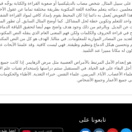
على سبيل المثال, شخص مصاب بالديليكسيا أو صعوبة القراءة والكتابة يوجِّه ق
علمين. دماغه يتعلم معالجة اللغة المكتوبة بطريقة مختلفة تماما عن عقول الآخ
التعويض يُعمل به دائما إذا كان المحيط يقوم بإمداد كافي لمواد القراءة الشفوي
احد للتعلم وتكوين خطة لحل المشاكل. كما أوضح المثال السابق, أن تطور المس
ن البديل. وبالرغم من ذلك وجود هدف واضح مهم أيضا لتحقيق اللياقة الدماغية.
ح في قراءة الحروف والكلمات ولكن فهم المعنى العام الذي ينقله النص المكتوب
لعديد من المصادر الموازية للمعلومات, في مثالنا, الهدف هو كل من النص المك
علم وتحسين هيكل الدماغ وتنظيم وظيفتة, فهي ليست كافية. وقد علمتنا الأبحاث عل
 له مكانا مميزا عند التلميذ.
هو إنعدام الأمل المرتبط بالأمراض العصبية مثل مرض الزهايمر. إذا كانت جميع ال
أجل البقاء على قيد الحياة, في المستقبل ستتم دراستها بإستخدام تقنيات علم ا
علماء الأعصاب, الآباء, المربيين, علماء النفس, خبراء التغذية, الأطباء والحكوم
 في جميع الأعمار وجميع الأشخاص.
تابعونا على