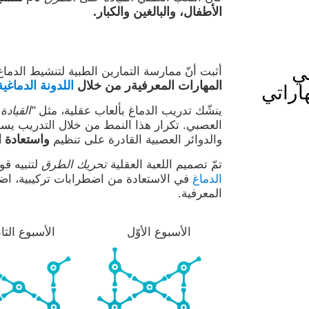
الأطفال، والبالغين والكبار.
ي
أثبت أنّ ممارسة التمارين الطبية لتنشيط الدما
المهارات المعرفيةر من خلال
اللدونة الدماغية
اراتي
ينشّك تدريب الدماغ بألعاب عقلية، مثل
"القياد
العصبي. تكرار هذا النمط من خلال التدريب يسا
واستعادة ا
والدوائر العصبية القادرة على تنظيم
تمّ تصميم اللعبة العقلية
تحريك الطرق
لتنبيه ق
الدماغ
في الاستعادة من اضطرابات تركيبية، اض
المعرفية.
الأسبوع الأوّل
الأسبوع الثا