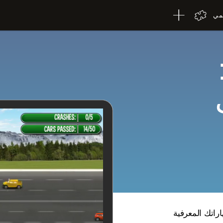
لمي
راتك المعرفية