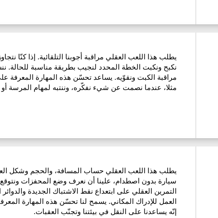
يطلب هذا اللعب العقلي مراقبة أجوبنا التلقائية. إذا كنّا نتجا
نكبح ونكبت الخطة المحدد لنجيب بطريقة مناسبة للحالة. نن
مراقبة الكبت ونقوّيه. يساعد تحسّن هذه المهارة المعرفة على
مثلا، عندما نصمت عن شيء نفكّره، وننتبه لمهام المرسة أو ا
يطلب هذا اللعب العقلي حساب المسافة، والحجم وشكل العقب
سيارة بدون اصطدام، علينا أن نعرف وضع المحفزات ونتوقع 
التمرين العقلي على ابتعداع نقط الاشتباك الجديدة والدوائر 
العمل للإدراك المكاني. يسمح لنا تحسّن هذه المهارة المعرفية
إنّه يساعدنا على النقل في بيئتنا وتجنّب العقبات.