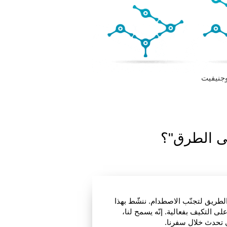
وجنيفيت
على الطرق"؟
 الطريق لتجنّب الاصطدام. ننشّط بهذا
لى التكيف بفعالية. إنّه يسمح لنا،
ي تحدث خلال سفرنا.