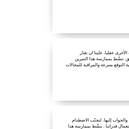
خرى عقليا. علينا ان نقدّر
ق. ننشّط بممارسة هذا التمرين
فية التوقع بسرعة والمراقبة للمجالات
والجواب إليها. لتجنّب الاصطدام
تعمال قدراتنا . ننشّط بممارسة هذا