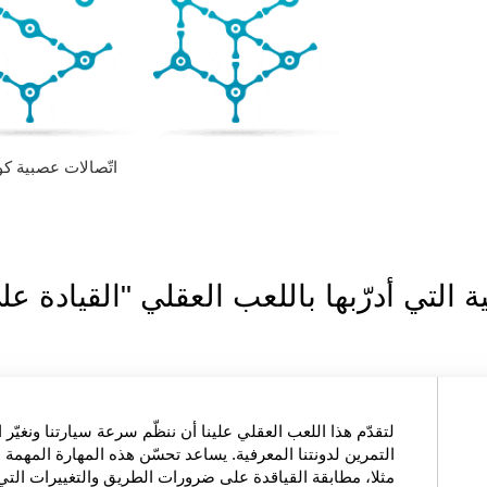
اتّصالات عصبية ك
 التي أدرّبها باللعب العقلي "القيادة 
لتقدّم هذا اللعب العقلي علينا أن ننظّم سرعة سيارتنا ونغيّر
التمرين لدونتنا المعرفية. يساعد تحسّن هذه المهارة المهمة ع
مثلا، مطابقة القياقدة على ضرورات الطريق والتغييرات الت