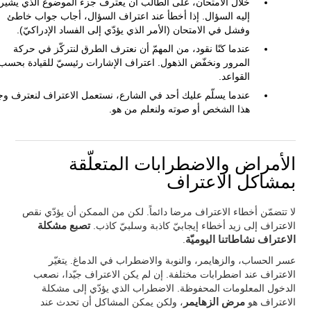
خلال الامتحان، على الطالب أن يعترف جزء الموضوع الذي يشير
إليه السؤال. إذا أخطأ عند اعتراف السؤال، أجاب جواب خاطئ
وفشل في الامتحان (الأمر الذي يؤدّي إلى الفساد الإدراكيّ).
عندما كنّا نقود، من المهمّ أن نعترف الطرق لنتركّز في حركة
المرور ونخفّض الذهول. اعتراف الإشارات رئيسيّ للقيادة بحسب
القواعد.
عندما يسلّم عليك أحد في الشارع، نستعمل الاعتراف لنعترف وج
هذا الشخص أو صوته ولنعلم من هو.
الأمراض والاضطرابات المتعلّقة
بمشاكل الاعتراف
لا تتضمّن أخطاء الاعتراف مرضا دائماً. لكن من الممكن أن يؤدّي نقص
الاعتراف إلى زيد أخطاء إيجابيّ كاذبة وسلبيّ كاذب.
تصبع مشكلة
الاعتراف نشاطاتنا اليوميّة
.
عسر الحساب، والزهايمر، والنوبة والاضطراب في الدماغ. يتغيّر
الاعتراف عند اضطرابات مختلفة. إن لم يكن الاعتراف جيّدا، نصعب
الدخول المعلومات المحفوظة. الاضطراب الذي يؤدّي إلى مشكلة
الاعتراف هو
مرض الزهايمر
، ولكن يمكن المشاكل أن تحدث عند