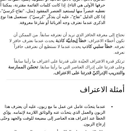
حرفها الأولى هي التاء). إذا كانت كلمات القائمة مقترنة، يمكننا أ
نعطيه عنصراً منها ليستعيد العنصر المفقود (مثل، "تفاح-كرسيّ"،
إذا كان الدليل "تفاح"، عليه أن يتذكّر "كرسيّ"). نستعمل هذا نوع
الذكرى عندما نعترف وجه أقربائنا أو شارعا معروفة.
نحتاج إلى معرفة الحافز الذي نريد أن نعترفه سابقاً. من الممكن أن
تكون أخطاء الاعتراف:
خطأ إيجابيّة كاذبة
يحدث عندما نعترف حافز لا
نعرفه.
خطأ سلبي كاذب
يحدث عندما لا نستطيع أن نعترفف حافزاً
نعرفه.
ترتكز قدرة الاعتراف الجيّدة على قدرتنا على اعتراف ما رأينا سابقاً
وعلى قدرتنا على إدراك العناصر التي ما رأينا سابقا.
تحسّن الممارسة
والتدريب الإدراكيّ قدرتنا على الاعتراف.
أمثلة الاعتراف
عندما يتحدّث عامل عن عمل ما مع زبون، عليه أن يعترف هذا
الزبون والعمل الذي يتحدّث عنه والوثائق اللازمة لإتمامه. يؤدّي
الخطأ عند اعتراف هذه العناصر إلى مضيعة للوقت والجهد وحتّى
إزعاج الزبون.