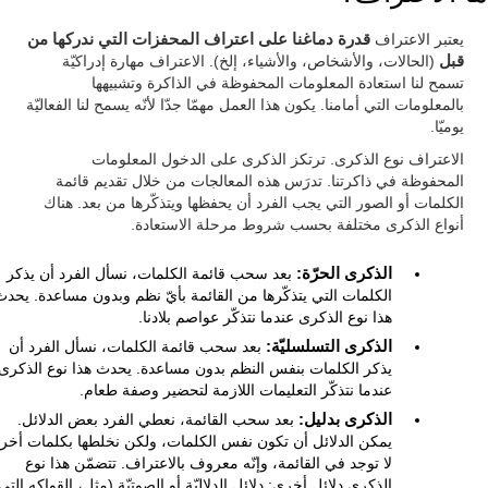
يعتبر الاعتراف
قدرة دماغنا على اعتراف المحفزات التي ندركها من
قبل
(الحالات، والأشخاص، والأشياء، إلخ). الاعتراف مهارة إدراكيّة
تسمح لنا استعادة المعلومات المحفوظة في الذاكرة وتشبيهها
بالمعلومات التي أمامنا. يكون هذا العمل مهمّا جدّا لأنّه يسمح لنا الفعاليّة
يوميّا.
الاعتراف نوع الذكرى. ترتكز الذكرى على الدخول المعلومات
المحفوظة في ذاكرتنا. تدرَس هذه المعالجات من خلال تقديم قائمة
الكلمات أو الصور التي يجب الفرد أن يحفظها ويتذكّرها من بعد. هناك
أنواع الذكرى مختلفة بحسب شروط مرحلة الاستعادة.
الذكرى الحرّة:
بعد سحب قائمة الكلمات، نسأل الفرد أن يذكر
الكلمات التي يتذكّرها من القائمة بأيّ نظم وبدون مساعدة. يحدث
هذا نوع الذكرى عندما نتذكّر عواصم بلادنا.
الذكرى التسلسليّة:
بعد سحب قائمة الكلمات، نسأل الفرد أن
يذكر الكلمات بنفس النظم بدون مساعدة. يحدث هذا نوع الذكرى
عندما نتذكّر التعليمات اللازمة لتحضير وصفة طعام.
الذكرى بدليل:
بعد سحب القائمة، نعطي الفرد بعض الدلائل.
يمكن الدلائل أن تكون نفس الكلمات، ولكن نخلطها بكلمات أخر
لا توجد في القائمة، وإنّه معروف بالاعتراف. تتضمّن هذا نوع
الذكرى دلائل أخرى: دلائل الدلاليّة أو الصوتيّة (مثل، القواكه التي