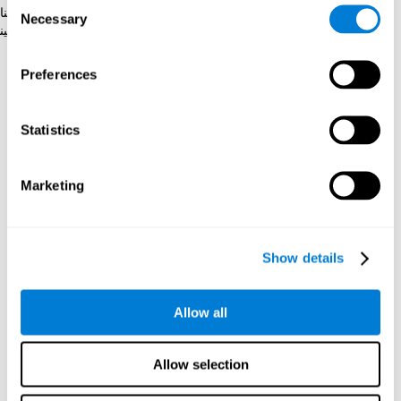
Consent
رائز الاعتراف WOM-REST
تظهر ثلاثة أشياء في الشاشة. علينا
Necessary
Selection
أن نحفظ نظم الأشياء بسرعة، وبعد ذلك تظهر أربعة أشياء وعلينا
أن نكشف التسلسل الأوّل بنفس النظم.
Preferences
كيف نستعيد أو نحسّن الاعتراف؟
Statistics
يمكنا تدريب كلّ المهارات الإدراكيّة لتحسّن أدائها. نعطي في كوجنيفيت
هذه الإمكانيّة بطريقة مهنيّة.
Marketing
إنّ
اللدونة الدماغية
هي أساس استعادة التعرّف والقدرات المعرفية
الأخرى
.
لكوجنيفيت
مجموعة تمارين مصمّمة لاستعادة نقص التعرّف
ووظائف معرفية أخرى. تمّ تقوية الدماغ والاتصالات العصبية باستخدام
الوظائف التي تتعلّق بها. هكذا، إذا درّبنا التعرّف باستمرار، تمّ تقوية
Show details
الاتصالات الدماغية للتركيبات المتعلّقة بهذه القدرة.
كوجنيفيت
مؤلّف من فريق الاختصاصيّين بدرس اللدونة المشابكة
Allow all
ومعالجات التكوين العصبيّ. إنّه يسمح ابتداع
برنامج التنبيه المعرفيّ
الشخصيّ
للاحتياجات كلّ فرد. يبتدئ هذا البرنامج بتقييم الاعتراف
والمهارات المعرفيّة الرئيسيّة الأخرى. يعطي
كوجنيفيت
برنامج التنبيه
Allow selection
الإدراكيّ، بحسب النتائج، تدريبا إدراكيّا شخصيّا لتقوية الاعتراف
والمهارات المعرفيّة الأخرى وفقا للتقييم.