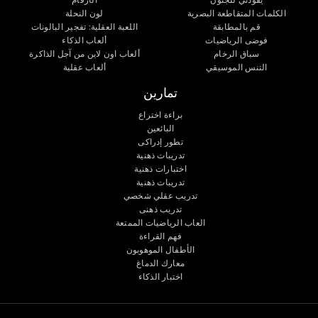
الكلمات المتقاطعة البصرية
لون النحلة
قم بالمطابقة
اللعبة العقلية: تفجير البالونات
فوضى الرياضيات
ألعاب الذكاء
سباق الرخام
ألعاب اون لاين من آجل الذاكرة
التنس الموسيقي
ألعاب عقلية
تمارين
براءة اختراع
البائعين
تطور إدراكى
تدريبات ذهنية
اختبارات ذهنية
تدريبات ذهنية
تدريب عقلي شخصي
تدريب ذهنى
العاب الرياضيات الممتعة
فهم القراءة
الأطفال الموهوبون
معارك الدماغ
اختبار الذكاء