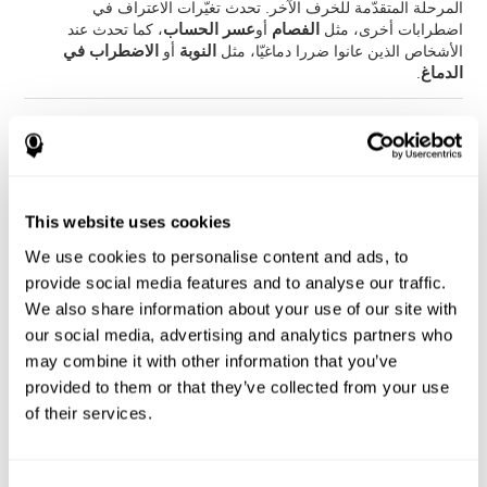
المرحلة المتقدّمة للخرف الآخر. تحدث تغيّرات الاعتراف في
اضطرابات أخرى، مثل
الفصام
أو
عسر الحساب
، كما تحدث عند
الأشخاص الذين عانوا ضررا دماغيّا، مثل
النوبة
أو
الاضطراب في
الدماغ
.
كيف نقايس ونقيّم الاعتراف؟
يسمح لنا الاعتراف إجراء الأعمال اليوميّة بسهولة وفعّال. يساعد تقييم
قدرتنا على الاعتراف على حياتنا اليوميّة، مثل
المجال الأكاديميّ
(علينا
This website uses cookies
أن نعرف الطالب الذي لديه مشاكل لاعتراف الموضوع)،
المجال
الطبيّ
(علينا أن نعرف المرض الذي لديه مشاكل لاعتراف دوائه أو
We use cookies to personalise content and ads, to
الأمكنة أوالأقرباء), أو
المجال المهنيّ
(علينا أن نعرف إذا كان العامل
provide social media features and to analyse our traffic.
قادرا على اعتراف المادّة العمليّة أو الزبائن).
We also share information about your use of our site with
من خلال
تقييم عصبي-نفسي كامل
يمكننا قياس المهارات
our social media, advertising and analytics partners who
المعرفية المختلفة، مثل الاعتراف
. إنّ الاختبار الذي يقدّمه
كوجنيفيت
may combine it with other information that you’ve
لتقييم الاعتراف يعتمد على الاختبارات الكلاسيكية Continuous
provided to them or that they’ve collected from your use
Performance Test (CPT), el Test of Memory Malingering
(TOMM), la Hooper Visual Organisation Task (VOT) وVariables
of their services.
of Attention (TOVA). إضافة إلى الاعتراف، يقيس الاختبار زمن
الكمون، والذاكرة العاملة، والفحص البصري والإدراك المكاني.