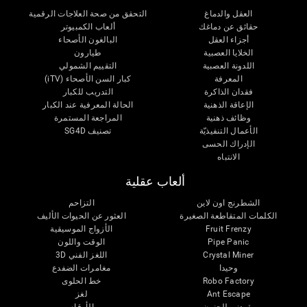
العقل والدماغ
التحقق من صحة العلاجات الرقمية
حقائق عن دماغك
ألعاب الكمبيوتر
أجزاء العقل
البالغون الأصحاء
الخلايا العصبية
طيارون
اللدونة العصبية
التقييم الشمولي
المعرفة
كبار السن الأصحاء (iTV)
فقدان الذاكرة
التدريب للكبار
الإعاقة الذهنية
الحالة المعرفية عند الكبار
وظائف ذهنية
المراجعة المستمرة
الأعمال التنفيذيّة
تصنيف SG4D
الإدراك الحسى
الانتباه
ألعاب عقلية
الشطرنج اون لاين
التزاحم
الكلمات المتقاطعة الصغيرة
العثور عن الحيوات الأليف
Fruit Frenzy
الأزواج الموسيقية
Pipe Panic
الوقت واللون
Crystal Miner
اللغز الفني 3D
وحيدا
مغامرات الضفدع
Robo Factory
خط الحلوى
Ant Escape
لغز
يقودني للجنون
الأرقام