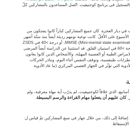
لتسجيل في برنامج كوجنيفيت. اتّصل المساعدون بالمشاركين كلّ
ت في ديار العجزة. كان جميع المشاركين كباراً كانوا يشتكون من
لأسبوع على الأقلّ. كانت نوعية نومهم رديئة أيضاً منذ ستّة أشهر.
قد استثنينا المرضى الذين درجتهم <26 في MMSE (Mini-mental state examination)، أو درجة >40 في ZSDS
(Zung Self-rating Depression Scale)، أو درجة >60 في استبيان القلق. قد استثنينا عن الدراسة أيضاً المرضى
امراض الطبية أو العصبية المهمّة، والأشخاص الذين كانوا يعانون
ابات طبنفسية، وتوقف التنفس أثناء النوم، وتناذر الحركات
دوية التي تؤثّر في الجهاز العصبي المركزي (ما عاد الأدوية
ة
لقّت مجموعة المراقبة برنامج التدريب خلال 8 أسابيع، الذي خلافاً لكوجنييفيت، لم يدرّب أية مهاة معرفية، ولم
.
كان عليهم أن يفعلوا مهام القراءة والرسم البسيطة
.
 إضافةً إلى ذلك، من خلال جهاز في نسع المشاركين تمّ قياس ل:
الإستيقاظ.