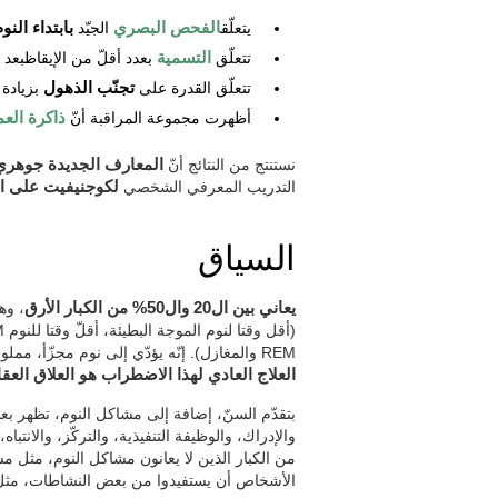
يتعلّق
الفحص البصري
الجيّد
بابتداء النوم
تتعلّق
التسمية
بعدد أقلّ من الإيقاظبعد اب
تتعلّق القدرة على
تجنّب الذهول
بزيادة
أظهرت مجموعة المراقبة أنّ
ذاكرة الع
نستنتج من النتائج أنّ
المعارف الجديدة جوهري لا
التدريب المعرفي الشخصي
لكوجنيفيت على ابتد
السياق
يعاني بين ال20 وال50% من الكبار الأرق
، وه
REM والمغازل). إنّه يؤدّي إلى نوم مجزّأ، مملوء بالإيقاظ، وصعوبة للنوم. أسباب هذا نوع الأرق مختلف، ولكن
العلاج العادي لهذا الاضطراب هو العلاق العق
بتقدّم السنّ، إضافة إلى مشاكل النوم، تظهر 
والإدراك، والوظيفة التنفيذية، والتركّز، والانتباه
من الكبار الذين لا يعانون مشاكل النوم، مثل م
الأشخاص أن يستفيدوا من بعض النشاطات، مثل