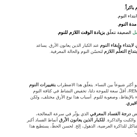
 باكراً
.
تداء النوم.
مدة النوم
.
مل
الضعيفة تتعلّق
بزيادة الوقت اللازم للنوم
.
بتداء وإبقاء النوم
عند الكبار الذين يعانون الأرق. يساعد
اع التعلّم اللازم
لتحسّن النوم والحالة المعرفية.
و أكثر شيوعاً بين النساء. يتعلّق هذا الاضطراب
بتغييرات النوم
(أقل وقتا لنوم الموجة البطيئة، أقلّ وقتا للنوم REM، أقلّ سعة للموجة دلتا، تخفيض النشاط في كثافة النوم
اقيري
.
بعض
درجة الفساد المعرفي
الذي يؤثّر في سرعة المعالجة،
، والكبت والذاكرة.
للكبار الذين يعانون الأرق
أنماط الفساد أكبر
شاكل للذاكرة العرضية، الذهول، إلخ. لحسن الحظّ، يستطيع هذا
: