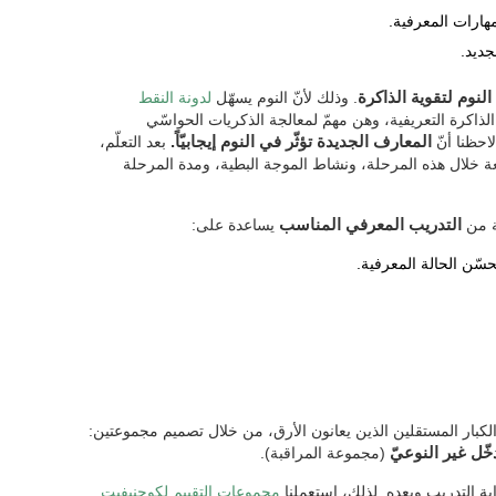
مهارات المعرفية.
جديد.
لنوم لتقوية الذاكرة
. وذلك لأنّ النوم يسهّل
لدونة النقط
الذاكرة التعريفية، وهن مهمّ لمعالجة الذكريات الحواسّي
احظنا أنّ
المعارف الجديدة تؤثّر في النوم إيجابيّاً.
بعد التعلّم،
العينية السريعة خلال هذه المرحلة، ونشاط الموجة البطية، ومدة المرحلة
ّة من
التدريب المعرفي المناسب
يساعدة على:
حسّن الحالة المعرفية.
خّل غير النوعيّ
(مجموعة المراقبة).
ية التدريب وبعده. لذلك، استعملنا
مجموعات التقييم لكوجنيفيت
.