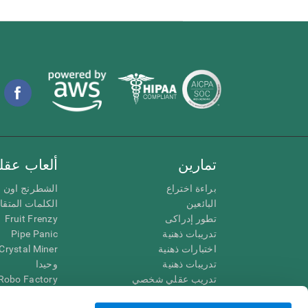
تمارين
ألعاب عقلي
براءة اختراع
الشطرنج اون ل
البائعين
الكلمات المتق
تطور إدراكى
Fruit Frenzy
تدريبات ذهنية
Pipe Panic
اختبارات ذهنية
Crystal Miner
تدريبات ذهنية
وحيدا
تدريب عقلي شخصي
Robo Factory
تدريب ذهنى
Ant Escape