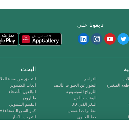
تابعونا على
ة
البحث
اين
التزاحم
التحقق من صحة العلا
اطعة الصغيرة
العثور عن الحيوات الأليف
ألعاب الكمبيوتر
الأزواج الموسيقية
البالغون الأصحاء
الوقت واللون
طيارون
اللغز الفني 3D
التقييم الشمولي
مغامرات الضفدع
كبار السن الأصحاء (iTV)
خط الحلوى
التدريب للكبار
لغز
الحالة المعرفية عند ال