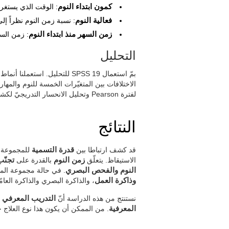
كمون ابتداء النوم
: الوقت الذي يستغرق
فعالية النوم
: نسبة زمن النوم نظراً إ
زمن السهر منذ ابتداء النوم
: زمن السه
التحليل
بمّ استعمال SPSS 19 للتحليل. ا
الاختلافات بين المتغيّرات الخمسة للنوم والمها
لفترة Pearson وتحليل الانحسار التدريجيّ لكشف العلاقة بين التحسّن المعرفي وتحسّن نوعية النوم.
النتائج
قد كشف ارتباطا بين
قدرة التسمية
للمجموعة ا
الاستيقاظ. يتعلّق
زمن النوم
بالقدرة على
تجنّب
النوم والفحص البصري
. في حالة مجموعة الم
وذاكرة العمل
، والذاكرة البصري والذاكرة العامّ
نستنتج من هذه الدراسة أنّ
التدريب المعرفي لك
المعرفية
. من الممكن أن يكون هذا نوع العلاج خيار