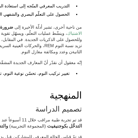
التدريب المعرفي المتّجه إلى استعادة ال
الحصول على التعلّم البصري والشفهي ال
من ناحية أخرى، تشير أدلّة الأخيرة إلى
ضرورة ا
الاشتباك
، وينشّط عمليات التعلّم، ويسهّل تقوية 
وللحصول على الذكريات الجديدة. في المقابل، ل
تزيد نسبة النوم REM، والحركات 
الثانيةن وعدد ومكاثفة مغازل النوم.
إنّه معقول أن نقدّر أنّ المعارف الجديدة المشق
تغيير تركيب النوم، تحسّن نوعية النوم، ت
المنهجية
تصميم الدراسة
قد تم تجربة طبية مراقب خلال 11 أسبوعاً عند الكبار المستقلين الذين يعانون الأرق، من خلال تصميم مجموعتين:
التدخّل بكوجنيفيت
(المجموعة التجريبية)
والتد
قد تمّ قياس الحالة المعرفي للمشاركين قبل بدا