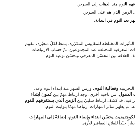
هم النوم منذ الذهاب إلى السرير.
لى الزمن الذي هم على السرير.
ر بعد النوم في البداية.
ستعملنا أنماط التأثيرات المختلطة للمقاييس المكرّرة، بنمط لكلّ متغيّرة، لتقييم
رات المعرفية المختلفة عند المجموعتين. تمّ حساب الارتباطات
لتجريبية
وفعالية النوم
، وزمن السهر منذ ابتداء النوم وعدد
 الذهول
. من ناحية أخرى، وجد ارتباط مهمّ بين
كمون ابتداء
راقبة، قد كشف ارتباط سلبيّ بين
الزمن الذي يستغرقهم للنوم
ة. لم يظهر سائر المهارات ارتباطا مهمّا بثوابت النوم.
وجنيفيت يحسّن ابتداء وإبقاء النوم، إضافةً إلى المهارات
اً جيّداً للعلاج العقاقير للأرق.