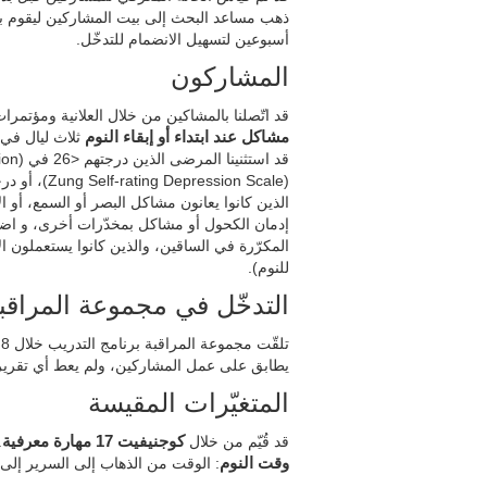
ذهب مساعد البحث إلى بيت المشاركين ليقوم با
أسبوعين لتسهيل الانضمام للتدخّل.
المشاركون
قد اتّصلنا بالمشاكين من خلال العلانية ومؤتمرا
مشاكل عند ابتداء أو إبقاء النوم
ثلاث ليال في ا
الذين كانوا يعانون مشاكل البصر أو السمع، أو ال
إدمان الكحول أو مشاكل بمخدّرات أخرى، و اضطر
المكرّرة في الساقين، والذين كانوا يستعملون الأ
للنوم).
التدخّل في مجموعة المراقب
ت
يطابق على عمل المشاركين، ولم يعط أي تقرير
المتغيّرات المقيسة
قد قُيّم من خلال
كوجنيفيت 17 مهارة معرفية
.
وقت النوم
: الوقت من الذهاب إلى السرير إلى 