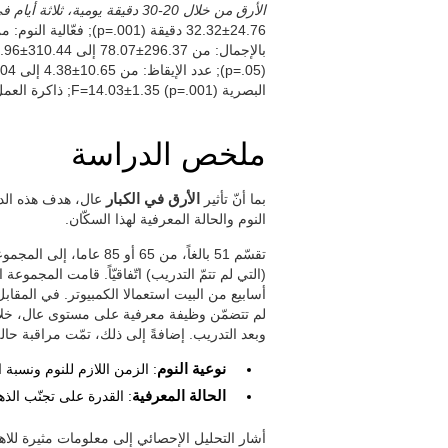
الأرق من خلال 20-30 دقيقة يومية، ثلاثة أيام في الأسبوع، 8 أسابيع.
البصرية F=14.03±1.35 (p=.001); ذاكرة العمل: F=13.92±1.35) (p=.001)
ملخص الدراسة
بما أنّ تأثير
الأرق في الكبار
عال، هدف هذه الدر
النوم والحالة المعرفية لهذا السكّان.
تقسّم 51 بالغاً، من 65 أ
(التي لم تتمّ التدريب) اتّفاقيّاً. قامت المجموعة 
أسابيع من البيت استعمالا الكمبيوتر. في المقاب
وبعد التدريب. إضافةً إلى ذلك، تمّت مراقبة حالة
نوعية النوم
: الزمن اللازم للنوم ونسبة 
الحالة المعرفية
: القدرة على تجنّب الذه
أشار التحليل الإحصائي إلى معلومات مثيرة للاهت