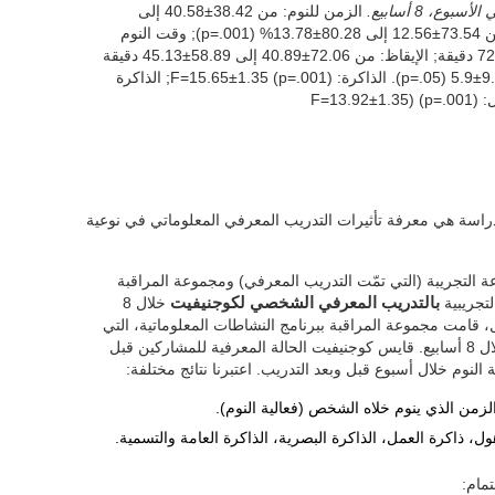
الزمن للنوم: من 38.42±40.58 إلى
24.76±32.32 دقيقة (p=.001); فعّالية النوم: من 73.54±12.56 إلى 80.28±13.78% (p=.001); وقت النوم
بالإجمال: من 296.37±78.07 إلى 310.44±72.96 دقيقة; الإيقاظ: من 72.06±40.89 إلى 58.89±45.13 دقيقة
(p=.05); عدد الإيقاظ: من 10.65±4.38 إلى 9.04±5.9 (p=.05). الذاكرة: F=15.65±1.35 (p=.001); الذاكرة
اسة هي معرفة تأثيرات التدريب المعرفي المعلوماتي في نوعية
و 85 عاما، إلى المجموعة التجريبة (التي تمّت التدريب المعرفي) ومجموعة المراقبة
التجريبية
بالتدريب المعرفي الشخصي لكوجنيفيت
خلال 8
ل، قامت مجموعة المراقبة ببرنامج النشاطات المعلوماتية، التي
لم تتضمّن وظيفة معرفية على مستوى عال، خلال 8 أسابيع. قايس كوجنيفيت الحالة المعرفية للمشاركين قبل
 النوم خلال أسبوع قبل وبعد التدريب. اعتبرنا نتائج مختلفة:
الزمن الذي ينوم خلاه الشخص (فعالية النوم).
ول، ذاكرة العمل، الذاكرة البصرية، الذاكرة العامة والتسمية.
مام: