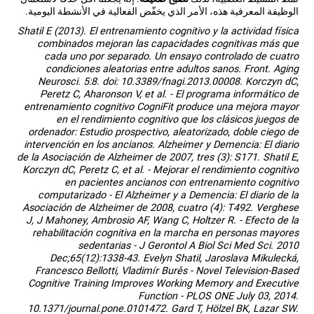
الوظيفة المعرفية هذه، الأمر الذي يخفّض الفعالية في الأنشطة اليومية.
Shatil E (2013). El entrenamiento cognitivo y la actividad física
combinados mejoran las capacidades cognitivas más que
cada uno por separado. Un ensayo controlado de cuatro
condiciones aleatorias entre adultos sanos. Front. Aging
Neurosci. 5:8. doi: 10.3389/fnagi.2013.00008. Korczyn dC,
Peretz C, Aharonson V, et al. - El programa informático de
entrenamiento cognitivo CogniFit produce una mejora mayor
en el rendimiento cognitivo que los clásicos juegos de
ordenador: Estudio prospectivo, aleatorizado, doble ciego de
intervención en los ancianos. Alzheimer y Demencia: El diario
de la Asociación de Alzheimer de 2007, tres (3): S171. Shatil E,
Korczyn dC, Peretz C, et al. - Mejorar el rendimiento cognitivo
en pacientes ancianos con entrenamiento cognitivo
computarizado - El Alzheimer y a Demencia: El diario de la
Asociación de Alzheimer de 2008, cuatro (4): T492. Verghese
J, J Mahoney, Ambrosio AF, Wang C, Holtzer R. - Efecto de la
rehabilitación cognitiva en la marcha en personas mayores
sedentarias - J Gerontol A Biol Sci Med Sci. 2010
Dec;65(12):1338-43. Evelyn Shatil, Jaroslava Mikulecká,
Francesco Bellotti, Vladimír Burěs - Novel Television-Based
Cognitive Training Improves Working Memory and Executive
Function - PLOS ONE July 03, 2014.
10.1371/journal.pone.0101472. Gard T, Hölzel BK, Lazar SW.