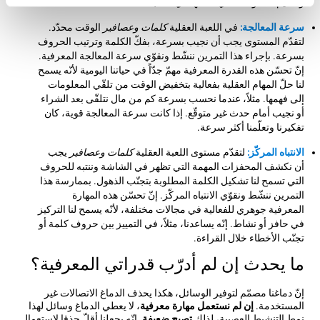
وتنظيم المكونات التي ندخلها في الثلاجة.
سرعة المعالجة:
في اللعبة العقلية
كلمات وعصافير
الوقت محدّد.
لتقدّم المستوى يجب أن نجيب بسرعة، بفكّ الكلمة وترتيب الحروف
بسرعة. بإجراء هذا التمرين ننشّط ونقوّي سرعة المعالجة المعرفية.
إنّ تحسّن هذه القدرة المعرفية مهمّ جدّاً في حياتنا اليومية لأنّه يسمح
لنا حلّ المهام العقلية بفعالية بتخفيض الوقت من تلقّي المعلومات
إلى فهمها. مثلاً، عندما نحسب بسرعة كم من مال نتلقّى بعد الشراء
أو نجيب أمام حدث غير متوقّع. إذا كانت سرعة المعالجة قوية، كان
تفكيرنا وتعلّمنا أكثر سرعة.
الانتباه المركّز:
لتقدّم مستوى اللعبة العقلية
كلمات وعصافير
يجب
أن نكشف المحفزات المهمة التي تظهر في الشاشة وننتبه للحروف
التي تسمح لنا تشكيل الكلمة المطلوبة بتجنّب الذهول. بممارسة هذا
التمرين ننشّط ونقوّي الانتباه المركّز. إنّ تحسّن هذه المهارة
المعرفية جوهري للفعالية في مجالات مختلفة، لأنّه يسمح لنا التركيز
في حافز أو نشاط. إنّه يساعدنا، مثلاً، في التمييز بين حروف كلمة أو
تجنّب الأخطاء خلال القراءة.
ما يحدث إن لم أدرّب قدراتي المعرفية؟
إنّ دماغنا مصمّم لتوفير الوسائل، هكذا يحذف الدماغ الاتصالات غير
المستخدمة.
إن لم نستعمل مهارة معرفية
، لا يعطي الدماغ وسائل لهذا
نمط التنشيط العصبية، لذلك
تصبح ضعيفة
. إنّه يجعلنا أقلّ حذقا لاستعمال