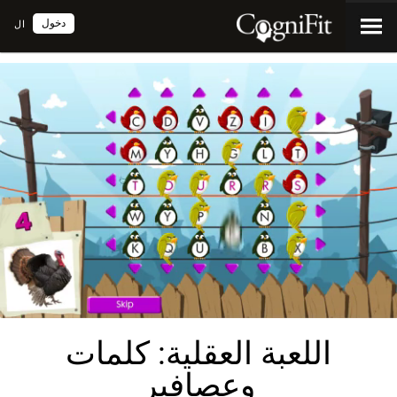
دخول
ال
اللعبة العقلية: كلمات
وعصافير