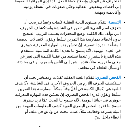
الانحراف عن الهدف وإصلاح خطّة الفعل. قد تؤدّي المراقبة الضعيفة
إلى أخطاء، وتخفيض الفعالية وحتّى صعوبات في أنشطة يومية،
وأكاديمية ومهنية.
التسمية:
لتقدّم مستوى اللعبة العقلية
كلمات وعصافير
يجب أن
نتعرّف اسم الشيء التي تظهر في الشاشة واستكشاف الحروف
التي تؤلّف تلك الكلمة لوضع المحفزات بحسب الترتيب الصحيح
بدون أخطاء. بممارسة هذا التمرين ننشّط ونقوّي الاتصالات العصبية
المتعلّقة بقدرة التسمية. إنّ تحسّن هذه المهارة المعرفية جوهري
في الحياة اليومية، لأنّه يسمح لنا تحديد الكلمة المناسبة. نستخدم
هذه القدرة باستمرار عندما نستعيد من عقلنا الكلمة التي تعبر عن
معنى ما نرويه. مثلاً، عندما نشير إلى الناس باسمهم، أو في محادثة
أو نسأل الطعام في مطعم.
الفحص البصري:
لتقدّم اللعبة العقلية
كلمات وعصافير
يجب أن
نستكشف الحرف اللازم من الحروف الأخرى في الشاشة، لأنّ هدف
اللعبة هي إكمال الكلمة في أقلّ وقتاً ممكناً. بممارسة هذا التمرين
ننشّط ونقوّي قدرة الفحص البصري. إنّ تحسّن هذه المهارة المعرفية
جوهري في حياتنا اليومية، لأنّه يسمح لنا البحث عمّا نريد بنظرة.
تسمح لنا قدرة الفحص البصري القوية كشف المعلومات المهمة من
البيئة بسرعة وفعالية. مثلاً، عندما نبحث عن وثائق في ملف أو
أخطاء داخل نصّ.