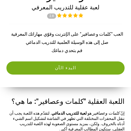
لعبة عقلية للتدريب المعرفي
2.8
العب "كلمات وعصافير" على الإنترنت وقوّي مهاراتك المعرفية
صل إلى هذه الوسيلة العلمية للتدريب الدماغي
قم بتحدي دماغك
البدء الآن
اللعبة العقلية "كلمات وعصافير": ما هي؟
إنّ
كلمات وعصافير
هو
لعبة للتدريب الدماغي
. لتقدّم هذه اللعبة يجب أن
ننقل المحفزات المختلفة التي تظهر في الشاشة لتشكيل اسم الشيء
أدناه بالحروف. ولكن، بمزيد مستوى الصعوبة لهذه اللعبة للتدريب
العقلي، ستكون المطالب المعرفية أكبر.