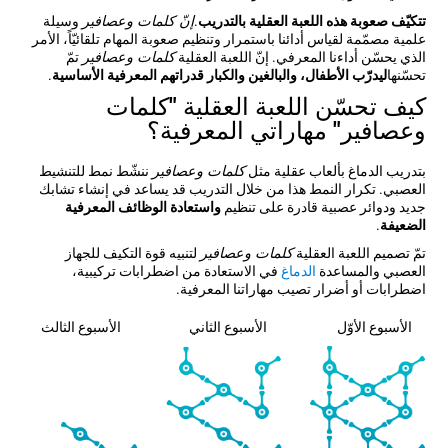
تتكيّف صعوبة هذه اللعبة العقلية بالتدريب
.
إنّ كلمات وعصافير
وسيلة
علمية مصمّمة لقياس أدائنا باستمرار وتنظيم صعوبة المهام تلقائيّاً، الأمر
الذي يحسّن أداءنا المعرفي. إنّ اللعبة العقلية
كلمات وعصافير
تمّ
تحسّنها
ليدرّب الأطفال، والبالغين والكبار قدراتهم المعرفية الأساسية
.
كيف تحسّن اللعبة العقلية "كلمات
وعصافير" مهاراتي المعرفية؟
بتدريب الدماغ بألعاب عقلية مثل
كلمات وعصافير
ننشّط نمط للتنشيط
العصبي. تكرار النمط هذا من خلال التدريب قد يساعد في إنشاء تشابك
جديد ودوائر عصبية قادرة على تنظيم
واستعادة الوظائف المعرفية
الضعيفة
.
تمّ تصميم اللعبة العقلية
كلمات وعصافير
لتنبيه قوة التكيف للجهاز
العصبي والمساعدة
الدماغ
في الاستعادة من اضطرابات تركيبية،
اضطرابات أو أضرار تصيب مهاراتنا المعرفية.
الأسبوع الأوّل
الأسبوع الثاني
الأسبوع الثالث