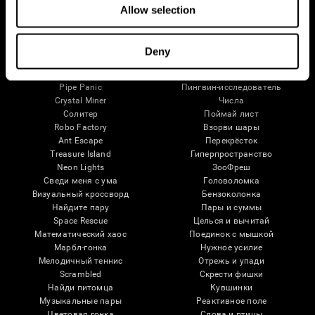
Внимание
Allow selection
Игры Для Мозга
Шахматы онлайн
Приключения лягушки
Deny
Мини-кроссворд
Карамельная линия
Fruit Frenzy
Пазлы
Pipe Panic
Пингвин-исследователь
Crystal Miner
Числа
Солитер
Поймай лист
Robo Factory
Взорви шары
Ant Escape
Перекрёсток
Treasure Island
Гиперпространство
Neon Lights
ЗооФреш
Сведи меня с ума
Головоломка
Визуальный кроссворд
Бензоколонка
Найдите пару
Пары и суммы
Space Rescue
Целься и вычитай
Математический хаос
Поединок с мышкой
Марбл-гонка
Нужное усилие
Мелодичный теннис
Отрежь и упади
Scrambled
Скрести фишки
Найди питомца
Кувшинки
Музыкальные пары
Реактивное поле
Цветовая гонка
Слова и птицы