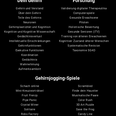
Dein Gehirn
Forschung
Gehirn und Verstand
Validierung digitaler Therapeutika
Über dein Gehirn
Computerspiele
Teile des Gehirns
Gesunde Erwachsene
Neuronen
Piloten
Gehirnplastizität und Kognition
Holistische Bewertung
Kognition und Kognitive Wissenschaft
Gesunde Senioren (iTV)
Gedächtnisverlust
Training von älteren Erwachsenen
Intellektuelle Einschränkungen
Kognitiver Zustand älterer Menschen
Gehirnfunktionen
Systematische Revision
Exekutive Funktionen
Taxonomie SG4D
Koordination
Gedächtnis
Wahrnehmung
Aufmerksamkeit
Gehirnjogging-Spiele
Schach online
Scrambled
Mini-Kreuzworträtsel
Finde dein Haustier
Fruit Frenzy
Musikalische Paare
Pipe Panic
Color Rush
Crystal Miner
3D Art Puzzle
Solitaire
Save the Frog
Robo Factory
Candy Line