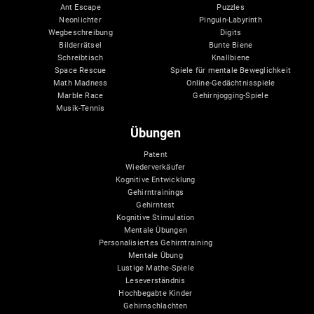
Ant Escape
Puzzles
Neonlichter
Pinguin-Labyrinth
Wegbeschreibung
Digits
Bilderrätsel
Bunte Biene
Schreibtisch
Knallbiene
Space Rescue
Spiele für mentale Beweglichkeit
Math Madness
Online-Gedächtnisspiele
Marble Race
Gehirnjogging-Spiele
Musik-Tennis
Übungen
Patent
Wiederverkäufer
Kognitive Entwicklung
Gehirntrainings
Gehirntest
Kognitive Stimulation
Mentale Übungen
Personalisiertes Gehirntraining
Mentale Übung
Lustige Mathe-Spiele
Leseverständnis
Hochbegabte Kinder
Gehirnschlachten