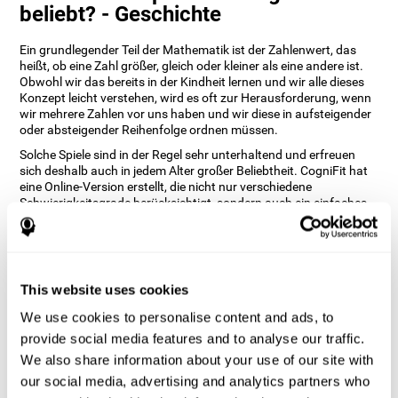
beliebt? - Geschichte
Ein grundlegender Teil der Mathematik ist der Zahlenwert, das
heißt, ob eine Zahl größer, gleich oder kleiner als eine andere ist.
Obwohl wir das bereits in der Kindheit lernen und wir alle dieses
Konzept leicht verstehen, wird es oft zur Herausforderung, wenn
wir mehrere Zahlen vor uns haben und wir diese in aufsteigender
oder absteigender Reihenfolge ordnen müssen.
Solche Spiele sind in der Regel sehr unterhaltend und erfreuen
sich deshalb auch in jedem Alter großer Beliebtheit. CogniFit hat
eine Online-Version erstellt, die nicht nur verschiedene
Schwierigkeitsgrade berücksichtigt, sondern auch ein einfaches
und leicht zu bedienendes Design aufweist.
Wie kann ich mit dem Gehirnspiel
"Digits" meine kognitiven Fähigkeiten
verbessern?
This website uses cookies
We use cookies to personalise content and ads, to
Spiele wie "Digits" von CogniFit stimulieren ein spezifisches
provide social media features and to analyse our traffic.
neuronales Aktivierungsmuster. Das konsequente Wiederholen
und Trainieren dieses Musters kann dabei helfen, neue Synapsen
We also share information about your use of our site with
zu bilden, die neuronalen Schaltkreise zu reorganisieren und
our social media, advertising and analytics partners who
geschwächte oder beschädigte kognitive Funktionen