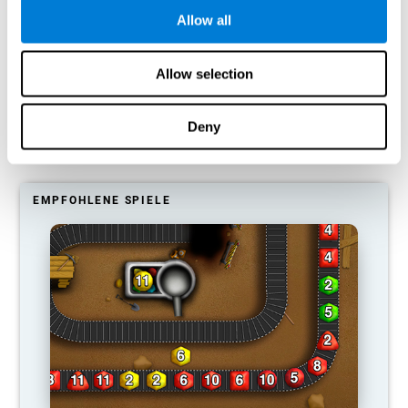
trainiere?
Allow all
Unser Gehirn ist darauf ausgelegt, Ressourcen zu sparen, daher
neigt es dazu, Verbindungen, die nicht genutzt werden, zu
Allow selection
eliminieren. Wenn also eine kognitive Fähigkeit normalerweise
nicht genutzt wird, stellt das Gehirn keine Ressourcen für dieses
Muster der neuronalen Aktivierung zur Verfügung, sodass es
immer schwächer wird. Dadurch fällt es uns schwerer, diese
Deny
kognitive Funktion zu nutzen, wodurch wir bei unseren täglichen
Aktivitäten weniger effektiv sind.
EMPFOHLENE SPIELE