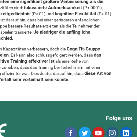
eiten eine signifikant größere Verbesserung als die
fokussierte Aufmerksamkeit
zitäten sind:
(P<.0001),
zeitgedächtnis
kognitive Flexibilität
(P<.01) und
(P<.01).
st darauf hin, dass bei einer geringeren anfänglichen
pe bessere Resultate erzielten als die Teilnehmer der
Je niedriger die anfängliche
pielen trainierte.
schied.
CogniFit-Gruppe
en Kapazitäten verbessern, doch die
ielen
das
. Es kann also schlussgefolgert werden, dass
ive Training effektiver ist
als eine Reihe von
rzuheben, dass das Training bei Teilnehmern mit einer
diese Art von
ffizienter war. Dies deutet darauf hin, dass
rfall sehr vorteilhaft sein könnte
.
Folge uns