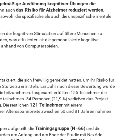
egelmäßige Ausführung kognitiver Übungen die
das Risiko für Alzheimer reduziert werden.
ann auch
owohl die spezifische als auch die unspezifische mentale
en der kognitiven Stimulation auf ältere Menschen zu
n, was effizienter ist: die personalisierte kognitive
on anhand von Computerspielen.
ktiert, die sich freiwillig gemeldet hatten, um ihr Risiko für
e Stürze zu ermitteln. Ein Jahr nach dieser Bewertung wurde
e teilzunehmen. Insgesamt erfüllten 155 Teilnehmer die
ie teilnehmen. 34 Personen (21,9 %) verließen das Projekt
121 Teilnehmer
 Die restlichen
mit einem
ner Altersspannbreite zwischen 50 und 81 Jahren nahmen
Trainingsgruppe (N=66)
pen aufgeteilt: die
und die
urden am Anfang und am Ende der Studie mit NexAde