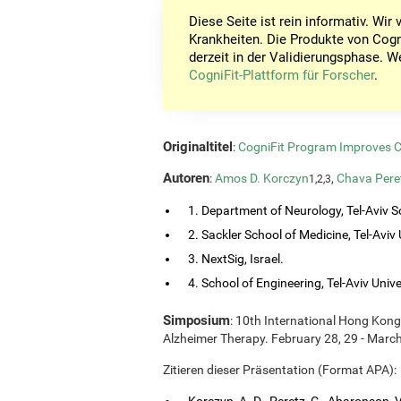
Diese Seite ist rein informativ. Wi
Krankheiten. Die Produkte von Cogn
derzeit in der Validierungsphase. W
CogniFit-Plattform für Forscher
.
Originaltitel
:
CogniFit Program Improves Co
Autoren
:
Amos D. Korczyn
,
Chava Pere
1,2,3
1. Department of Neurology, Tel-Aviv So
2. Sackler School of Medicine, Tel-Aviv Un
3. NextSig, Israel.
4. School of Engineering, Tel-Aviv Univers
Simposium
: 10th International Hong Kon
Alzheimer Therapy. February 28, 29 - Marc
Zitieren dieser Präsentation (Format APA):
Korczyn, A. D., Peretz, C., Aharonson, V