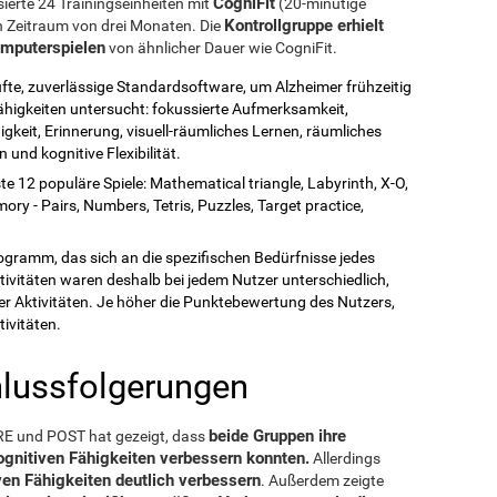
CogniFit
sierte 24 Trainingseinheiten mit
(20-minütige
Kontrollgruppe erhielt
en Zeitraum von drei Monaten. Die
omputerspielen
von ähnlicher Dauer wie CogniFit.
üfte, zuverlässige Standardsoftware, um Alzheimer frühzeitig
higkeiten untersucht: fokussierte Aufmerksamkeit,
eit, Erinnerung, visuell-räumliches Lernen, räumliches
und kognitive Flexibilität.
e 12 populäre Spiele: Mathematical triangle, Labyrinth, X-O,
y - Pairs, Numbers, Tetris, Puzzles, Target practice,
rogramm, das sich an die spezifischen Bedürfnisse jedes
tivitäten waren deshalb bei jedem Nutzer unterschiedlich,
er Aktivitäten. Je höher die Punktebewertung des Nutzers,
tivitäten.
hlussfolgerungen
beide Gruppen ihre
RE und POST hat gezeigt, dass
gnitiven Fähigkeiten verbessern konnten.
Allerdings
ven Fähigkeiten deutlich verbessern
. Außerdem zeigte