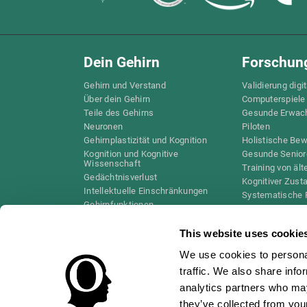
Dein Gehirn
Forschun
Gehirn und Verstand
Validierung digi
Über dein Gehirn
Computerspiele
Teile des Gehirns
Gesunde Erwac
Neuronen
Piloten
Gehirnplastizität und Kognition
Holistische Be
Kognition und Kognitive
Gesunde Senior
Wissenschaft
Training von äl
Gedächtnisverlust
Kognitiver Zust
Intellektuelle Einschränkungen
Systematische 
Gehirnfunktionen
Taxonomie SG4
Exekutive Funktionen
Koordination
This website uses cookie
Gedächtnis
We use cookies to personal
Wahrnehmung
traffic. We also share info
Aufmerksamkeit
analytics partners who may
they’ve collected from your