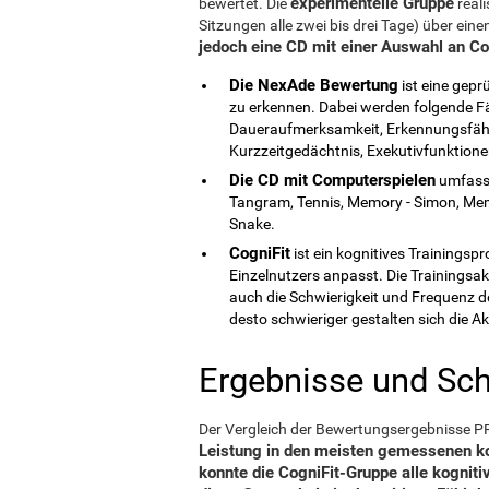
experimentelle Gruppe
bewertet. Die
reali
Sitzungen alle zwei bis drei Tage) über ein
jedoch eine CD mit einer Auswahl an C
Die NexAde Bewertung
ist eine gepr
zu erkennen. Dabei werden folgende Fä
Daueraufmerksamkeit, Erkennungsfähigk
Kurzzeitgedächtnis, Exekutivfunktionen 
Die CD mit Computerspielen
umfasst
Tangram, Tennis, Memory - Simon, Memor
Snake.
CogniFit
ist ein kognitives Trainingsp
Einzelnutzers anpasst. Die Trainingsak
auch die Schwierigkeit und Frequenz d
desto schwieriger gestalten sich die Ak
Ergebnisse und Sc
Der Vergleich der Bewertungsergebnisse P
Leistung in den meisten gemessenen ko
konnte die CogniFit-Gruppe alle kogniti