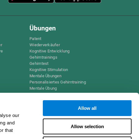
Übungen
Patent
er
Wiederverkäufer
re
Kognitive Entwicklung
Gehirntrainings
Gehirntest
Kognitive Stimulation
Mentale Übungen
Personalisiertes Gehirntraining
Mentale Übung
Lustige Mathe-Spiele
Leseverständnis
Hochbegabte Kinder
Allow all
e
Gehirnschlachten
alyse our
IQ-Test
ing and
sspiele
Allow selection
ele
r that