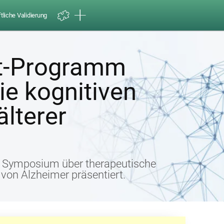
liche Validierung
it-Programm
ie kognitiven
älterer
m Symposium über therapeutische
 von Alzheimer präsentiert.