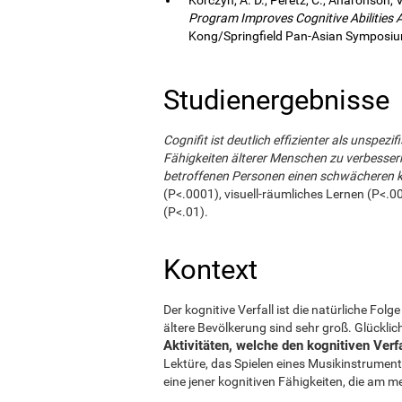
Program Improves Cognitive Abilities
Kong/Springfield Pan-Asian Symposium
Studienergebnisse
Cognifit ist deutlich effizienter als unspez
Fähigkeiten älterer Menschen zu verbessern
betroffenen Personen einen schwächeren k
(P<.0001), visuell-räumliches Lernen (P<.00
(P<.01).
Kontext
Der kognitive Verfall ist die natürliche Fo
ältere Bevölkerung sind sehr groß. Glückli
Aktivitäten, welche den kognitiven Ver
Lektüre, das Spielen eines Musikinstrument
eine jener kognitiven Fähigkeiten, die am me