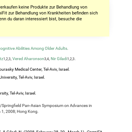
r verkaufen keine Produkte zur Behandlung von
iFit zur Behandlung von Krankheiten befinden sich
enn du daran interessiert bist, besuche die
gnitive Abilities Among Older Adults
.
tz
,
Vered Aharonson
,
Nir Giladi
.
1,2,3
3,4
1,2,3
urasky Medical Center, Tel-Aviv, Israel.
iversity, Tel-Aviv, Israel.
ity, Tel-Aviv, Israel.
g/Springfield Pan-Asian Symposium on Advances in
h 1, 2008; Hong Kong.
., & Giladi, N. (2008, February 28, 29 - March 1).
CogniFit