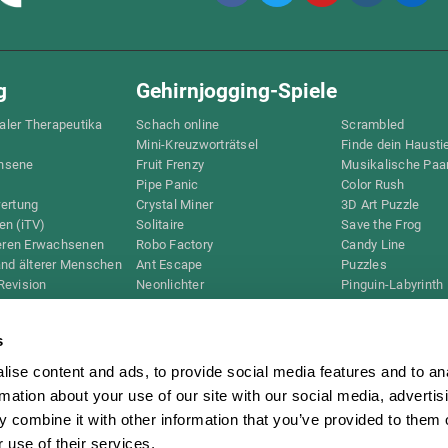
g
Gehirnjogging-Spiele
taler Therapeutika
Schach online
Scrambled
Mini-Kreuzworträtsel
Finde dein Hausti
hsene
Fruit Frenzy
Musikalische Paa
Pipe Panic
Color Rush
wertung
Crystal Miner
3D Art Puzzle
en (iTV)
Solitaire
Save the Frog
teren Erwachsenen
Robo Factory
Candy Line
and älterer Menschen
Ant Escape
Puzzles
Revision
Neonlichter
Pinguin-Labyrinth
D
Wegbeschreibung
Digits
Bilderrätsel
Bunte Biene
s
Schreibtisch
Knallbiene
Space Rescue
Spiele für mental
ise content and ads, to provide social media features and to an
Beweglichkeit
Math Madness
rmation about your use of our site with our social media, advertis
Online-Gedächtni
Marble Race
Gehirnjogging-Spi
 combine it with other information that you’ve provided to them o
Musik-Tennis
 use of their services.