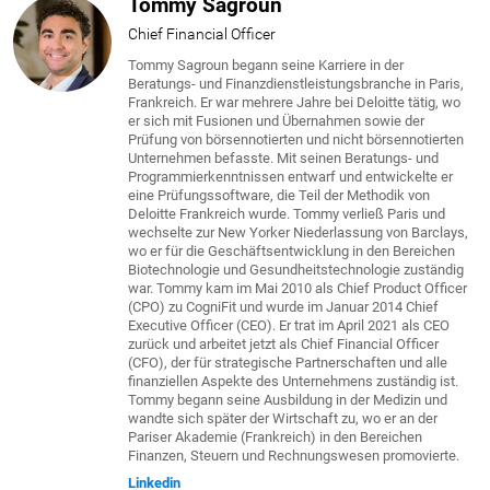
Tommy Sagroun
Chief Financial Officer
Tommy Sagroun begann seine Karriere in der
Beratungs- und Finanzdienstleistungsbranche in Paris,
Frankreich. Er war mehrere Jahre bei Deloitte tätig, wo
er sich mit Fusionen und Übernahmen sowie der
Prüfung von börsennotierten und nicht börsennotierten
Unternehmen befasste. Mit seinen Beratungs- und
Programmierkenntnissen entwarf und entwickelte er
eine Prüfungssoftware, die Teil der Methodik von
Deloitte Frankreich wurde. Tommy verließ Paris und
wechselte zur New Yorker Niederlassung von Barclays,
wo er für die Geschäftsentwicklung in den Bereichen
Biotechnologie und Gesundheitstechnologie zuständig
war. Tommy kam im Mai 2010 als Chief Product Officer
(CPO) zu CogniFit und wurde im Januar 2014 Chief
Executive Officer (CEO). Er trat im April 2021 als CEO
zurück und arbeitet jetzt als Chief Financial Officer
(CFO), der für strategische Partnerschaften und alle
finanziellen Aspekte des Unternehmens zuständig ist.
Tommy begann seine Ausbildung in der Medizin und
wandte sich später der Wirtschaft zu, wo er an der
Pariser Akademie (Frankreich) in den Bereichen
Finanzen, Steuern und Rechnungswesen promovierte.
Linkedin