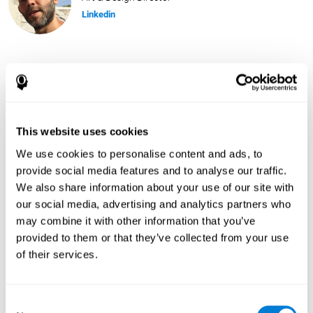
Linkedin
María Alejandra Salazar
Head of Marketing
Linkedin
This website uses cookies
We use cookies to personalise content and ads, to
José Ruiz
provide social media features and to analyse our traffic.
Security Administrator
We also share information about your use of our site with
our social media, advertising and analytics partners who
Linkedin
may combine it with other information that you’ve
provided to them or that they’ve collected from your use
of their services.
Javier Díaz
Quality Assurance Manager
Linkedin
Consent