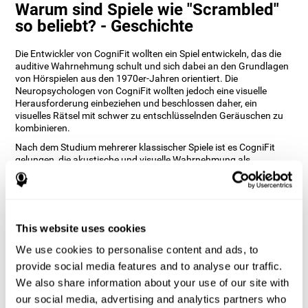
Warum sind Spiele wie "Scrambled"
so beliebt? - Geschichte
Die Entwickler von CogniFit wollten ein Spiel entwickeln, das die
auditive Wahrnehmung schult und sich dabei an den Grundlagen
von Hörspielen aus den 1970er-Jahren orientiert. Die
Neuropsychologen von CogniFit wollten jedoch eine visuelle
Herausforderung einbeziehen und beschlossen daher, ein
visuelles Rätsel mit schwer zu entschlüsselnden Geräuschen zu
kombinieren.
Nach dem Studium mehrerer klassischer Spiele ist es CogniFit
gelungen, die akustische und visuelle Wahrnehmung als
Hauptelemente zu verschmelzen und darüber hinaus die
konzentrierte Aufmerksamkeit so einzubinden, dass sie
gleichzeitig trainiert werden kann. Scrambled ist eines der
Hauptspiele von CogniFit, das mehrere kognitive Fähigkeiten
gleichzeitig und auf spielerische Weise trainiert.
This website uses cookies
Wie verbessert das Denkspiel
We use cookies to personalise content and ads, to
"Scrambled" meine kognitiven
provide social media features and to analyse our traffic.
Fähigkeiten?
We also share information about your use of our site with
our social media, advertising and analytics partners who
Die Verwendung von Spielen wie Scrambled von CogniFit