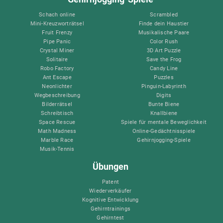
Schach online
Scrambled
Mini-Kreuzworträtsel
Finde dein Haustier
Fruit Frenzy
Musikalische Paare
Pipe Panic
Color Rush
Crystal Miner
3D Art Puzzle
Solitaire
Save the Frog
Robo Factory
Candy Line
Ant Escape
Puzzles
Neonlichter
Pinguin-Labyrinth
Wegbeschreibung
Digits
Bilderrätsel
Bunte Biene
Schreibtisch
Knallbiene
Space Rescue
Spiele für mentale Beweglichkeit
Math Madness
Online-Gedächtnisspiele
Marble Race
Gehirnjogging-Spiele
Musik-Tennis
Übungen
Patent
Wiederverkäufer
Kognitive Entwicklung
Gehirntrainings
Gehirntest