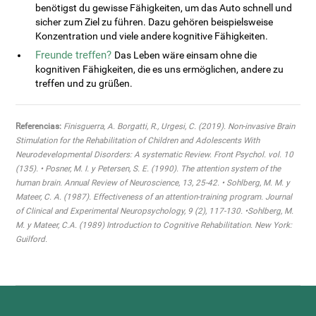
benötigst du gewisse Fähigkeiten, um das Auto schnell und
sicher zum Ziel zu führen. Dazu gehören beispielsweise
Konzentration und viele andere kognitive Fähigkeiten.
Freunde treffen?
Das Leben wäre einsam ohne die
kognitiven Fähigkeiten, die es uns ermöglichen, andere zu
treffen und zu grüßen.
Referencias:
Finisguerra, A. Borgatti, R., Urgesi, C. (2019). Non-invasive Brain
Stimulation for the Rehabilitation of Children and Adolescents With
Neurodevelopmental Disorders: A systematic Review. Front Psychol. vol. 10
(135). • Posner, M. I. y Petersen, S. E. (1990). The attention system of the
human brain. Annual Review of Neuroscience, 13, 25-42. • Sohlberg, M. M. y
Mateer, C. A. (1987). Effectiveness of an attention-training program. Journal
of Clinical and Experimental Neuropsychology, 9 (2), 117-130. •Sohlberg, M.
M. y Mateer, C.A. (1989) Introduction to Cognitive Rehabilitation. New York:
Guilford.