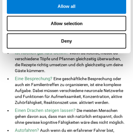
Allow all
Im Laufe eines Tages werden die Gehirnfunktionen
ununterbrochen verwendet. Tausende von Aufgaben müssen
erledigt werden, die Millionen von komplexen mentalen
Allow selection
Berechnungen in unterschiedlichen
Gehirnregionen
erforderlich
machen. Wir zeigen dir ein paar Beispiele, wie du diese
kognitiven
Fähigkeiten
und Gehirnfunktionen täglich in zahlreichen
Deny
Aufgaben einsetzt.
Ist Kochen gut fürs Gehirn?
Wenn du kochst, musst du
verschiedene Töpfe und Pfannen gleichzeitig überwachen,
die Rezepte richtig umsetzen und dich gleichzeitig um deine
Gäste kümmern.
Eine Besprechung?
Eine geschäftliche Besprechung oder
auch ein Familientreffen zu organisieren, ist eine komplexe
Aufgabe. Dabei müssen verschiedene neuronale Netzwerke
und Funktionen für Aufmerksamkeit, Konzentration, aktive
Zuhörfähigkeit, Reaktionszeit usw. aktiviert werden.
Einen Drachen steigen lassen?
Die meisten Menschen
gehen davon aus, dass man sich natürlich entspannt, doch
ohne gewisse kognitive Fähigkeiten wäre dies nicht möglich.
Autofahren?
Auch wenn du ein erfahrener Fahrer bist,