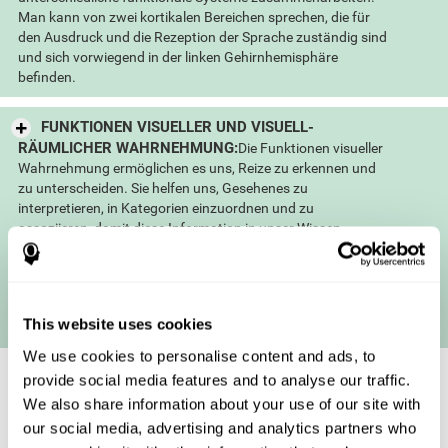
Man kann von zwei kortikalen Bereichen sprechen, die für
den Ausdruck und die Rezeption der Sprache zuständig sind
und sich vorwiegend in der linken Gehirnhemisphäre
befinden.
FUNKTIONEN VISUELLER UND VISUELL-
RÄUMLICHER WAHRNEHMUNG:
Die Funktionen visueller
Wahrnehmung ermöglichen es uns, Reize zu erkennen und
zu unterscheiden. Sie helfen uns, Gesehenes zu
interpretieren, in Kategorien einzuordnen und zu
assoziieren, damit diese Information in unser Wissen
aufgenommen werden kann. Wenn diese Funktionen
korrekt funktionieren, sind wir fähig, Gesichter von
Freunden oder Familie zu erkennen, oder beispielsweise
einen Schlüssel, einen Hut und einen Kamm zu
This website uses cookies
unterscheiden.
We use cookies to personalise content and ads, to
provide social media features and to analyse our traffic.
We also share information about your use of our site with
our social media, advertising and analytics partners who