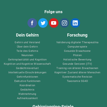
Folge uns
Dein Gehirn
Forschung
Gehirn und Verstand
Validierung digitaler Therapeutika
Über dein Gehirn
Computerspiele
Teile des Gehirns
Gesunde Erwachsene
Neuronen
Piloten
Gehirnplastizität und Kognition
Holistische Bewertung
Kognition und Kognitive Wissenschaft
Gesunde Senioren (iTV)
Gedächtnisverlust
Training von älteren Erwachsenen
Intellektuelle Einschränkungen
Kognitiver Zustand älterer Menschen
Gehirnfunktionen
Systematische Revision
Exekutive Funktionen
Taxonomie SG4D
Koordination
Gedächtnis
Wahrnehmung
Aufmerksamkeit
Gehirnjogging-Spiele